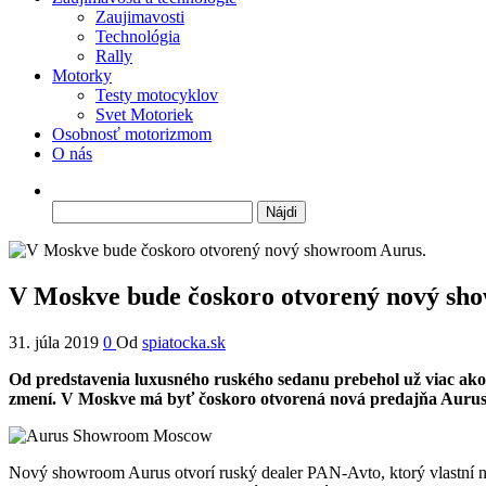
Zaujimavosti
Technológia
Rally
Motorky
Testy motocyklov
Svet Motoriek
Osobnosť motorizmom
O nás
Hľadať:
V Moskve bude čoskoro otvorený nový sh
31. júla 2019
0
Od
spiatocka.sk
Od predstavenia luxusného ruského sedanu prebehol už viac ako 
zmení. V Moskve má byť čoskoro otvorená nová predajňa Aurus
Nový showroom Aurus otvorí ruský dealer PAN-Avto, ktorý vlastní na