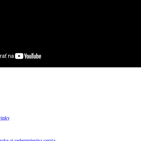
vinky
uke aj sedemmiestna verzia.