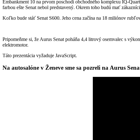
Embankment 10 na prvom poschodí obchodného komplexu IQ-Quarter.
farbou ešte Senat nebol predstavený. Okrem toho budú mať zákazníci k
Koľko bude stáť Senat S600. Jeho cena začína na 18 miliónov rubľov,
Pripomeňme si, že Aurus Senat poháňa 4,4 litrový osemvalec s výk
elektromotor.
Táto prezentácia vyžaduje JavaScript.
Na autosalóne v Ženeve sme sa pozreli na Aurus Sena