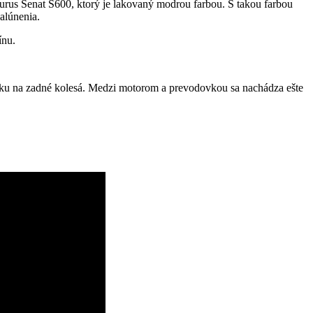
s Senat S600, ktorý je lakovaný modrou farbou. S takou farbou
alúnenia.
ínu.
vku na zadné kolesá. Medzi motorom a prevodovkou sa nachádza ešte