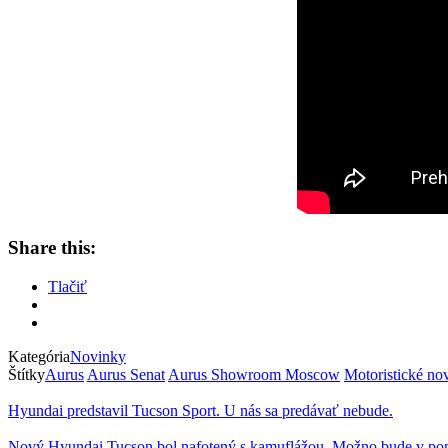
Share this:
Tlačiť
Kategória
Novinky
Štítky
Aurus
Aurus Senat
Aurus Showroom Moscow
Motoristické no
Hyundai predstavil Tucson Sport. U nás sa predávať nebude.
Nový Hyundai Tucson bol nafotený s kamuflážou. Možno bude v pon