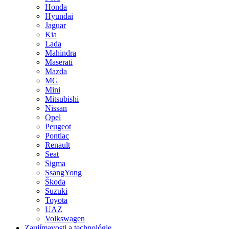
Honda
Hyundai
Jaguar
Kia
Lada
Mahindra
Maserati
Mazda
MG
Mini
Mitsubishi
Nissan
Opel
Peugeot
Pontiac
Renault
Seat
Sigma
SsangYong
Škoda
Suzuki
Toyota
UAZ
Volkswagen
Zaujímavosti a technológie