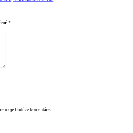
čené
*
pre moje budúce komentáre.