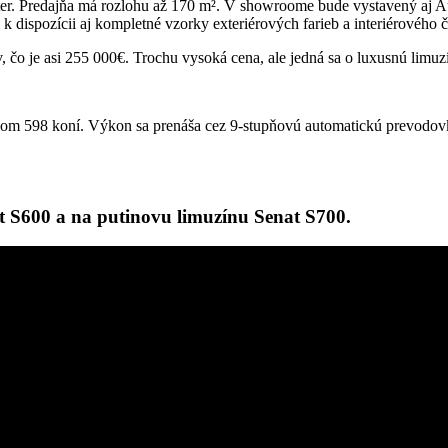
 Predajňa má rozlohu až 170 m². V showroome bude vystavený aj Auru
 dispozícii aj kompletné vzorky exteriérových farieb a interiérového č
 čo je asi 255 000€. Trochu vysoká cena, ale jedná sa o luxusnú limuz
onom 598 koní. Výkon sa prenáša cez 9-stupňovú automatickú prevodo
t S600 a na putinovu limuzínu Senat S700.