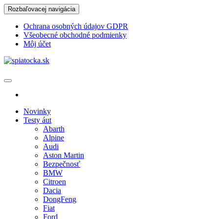
Skip
Rozbaľovacej navigácia
to
the
Ochrana osobných údajov GDPR
content
Všeobecné obchodné podmienky
Môj účet
spiatocka.sk
Najzaujímavejšie motoristické správy
Novinky
Testy áut
Abarth
Alpine
Audi
Aston Martin
Bezpečnosť
BMW
Citroen
Dacia
DongFeng
Fiat
Ford