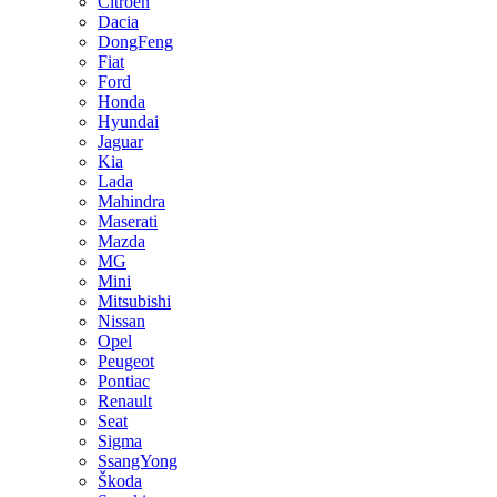
Citroen
Dacia
DongFeng
Fiat
Ford
Honda
Hyundai
Jaguar
Kia
Lada
Mahindra
Maserati
Mazda
MG
Mini
Mitsubishi
Nissan
Opel
Peugeot
Pontiac
Renault
Seat
Sigma
SsangYong
Škoda