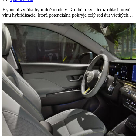
Hyundai vyrába hybridné modely už dlhé roky a teraz ohlásil novú
vlnu hybridizácie, ktorá potenciálne pokryje celý rad áut všetkých…