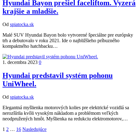
Hyundai Bayon prešiel faceliftom. Vyzerá
krajšie a mladšie.
Od
spiatocka.sk
Malé SUV Hyundai Bayon bolo vytvorené špeciálne pre európsky
trh a debutovalo v roku 2021. Ide o najbližšieho príbuzného
kompaktného hatchbacku…
1. decembra 2023
0
Hyundai predstavil systém pohonu
UniWheel.
Od
spiatocka.sk
Elegantná myšlienka motorových kolies pre elektrické vozidlá sa
nerozšírila kvôli vysokým nákladom a problémom veľkých
neodpružených hmôt. Myšlienka na redukciu elektromotorov,…
Stránkovanie
1
2
…
16
Nasledujúce
príspevkov