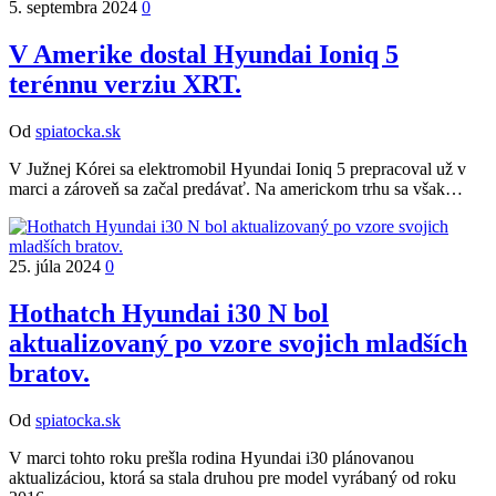
5. septembra 2024
0
V Amerike dostal Hyundai Ioniq 5
terénnu verziu XRT.
Od
spiatocka.sk
V Južnej Kórei sa elektromobil Hyundai Ioniq 5 prepracoval už v
marci a zároveň sa začal predávať. Na americkom trhu sa však…
25. júla 2024
0
Hothatch Hyundai i30 N bol
aktualizovaný po vzore svojich mladších
bratov.
Od
spiatocka.sk
V marci tohto roku prešla rodina Hyundai i30 plánovanou
aktualizáciou, ktorá sa stala druhou pre model vyrábaný od roku