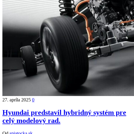
27. apríla 2025
0
Hyundai predstavil hybridný systém pre
celý modelový rad.
Od
spiatocka.sk