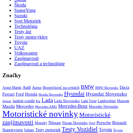
Škoda
SsangYong
Suzuki
Svet Motoriek
Technológia
Testy áut
Testy motocyklov
Toyota
UAZ
Volkswagen
Zaujimavosti
Zaujímavosti a technológie
Značky
BMW
Audi
Bezpečnosť na cestách
Dacia
Aston Martin
Aurus
BMW Slovensko
Hyundai
Hyundai Slovensko
Honda
Ferrari
Ford
Honda Slovensko
Lada
Lada Slovensko
Jazdené vozidlá
Lada Vesta
Maserati
Kia
Lamborghini
Jaguar
Mercedes-Benz
Mazda
Mercedes
Mercedes Slovensko
Mercedes-AMG
Motoristické novinky
Motoristické
zaujímavosti
Porsche
Renault
Nissan
Motorky
Nissan Slovensko
Opel
Testy Vozidiel
Toyota
Ssangyong
Testy motoriek
Subaru
Toyota