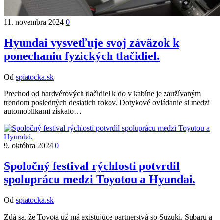
11. novembra 2024
0
Hyundai vysvetľuje svoj záväzok k
ponechaniu fyzických tlačidiel.
Od
spiatocka.sk
Prechod od hardvérových tlačidiel k do v kabíne je zaužívaným
trendom posledných desiatich rokov. Dotykové ovládanie si medzi
automobilkami získalo…
9. októbra 2024
0
Spoločný festival rýchlosti potvrdil
spoluprácu medzi Toyotou a Hyundai.
Od
spiatocka.sk
Zdá sa, že Toyota už má existujúce partnerstvá so Suzuki, Subaru a