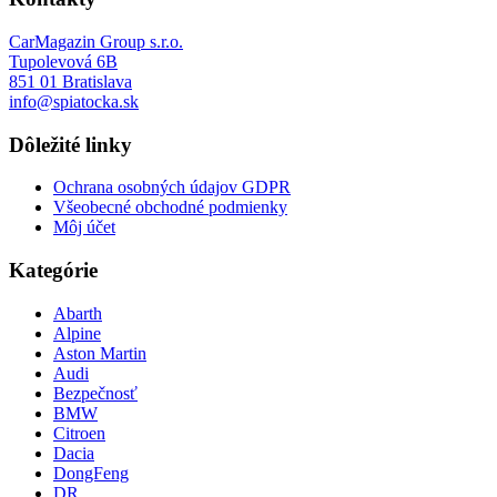
CarMagazin Group s.r.o.
Tupolevová 6B
851 01 Bratislava
info@spiatocka.sk
Dôležité linky
Ochrana osobných údajov GDPR
Všeobecné obchodné podmienky
Môj účet
Kategórie
Abarth
Alpine
Aston Martin
Audi
Bezpečnosť
BMW
Citroen
Dacia
DongFeng
DR