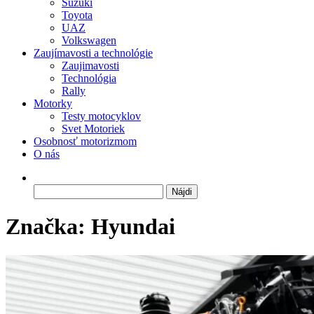
Suzuki
Toyota
UAZ
Volkswagen
Zaujímavosti a technológie
Zaujimavosti
Technológia
Rally
Motorky
Testy motocyklov
Svet Motoriek
Osobnosť motorizmom
O nás
Hľadať:
Značka:
Hyundai