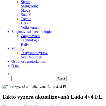
Sigma
SsangYong
Škoda
Suzuki
Toyota
UAZ
Volkswagen
Zaujímavosti a technológie
Zaujimavosti
Technológia
Rally
Motorky
Testy motocyklov
Svet Motoriek
Osobnosť motorizmom
O nás
Hľadať:
Takto vyzerá aktualizovaná Lada 4×4 FL.