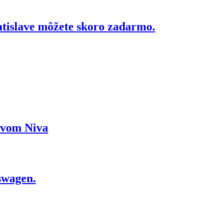
atislave môžete skoro zadarmo.
ázvom Niva
swagen.