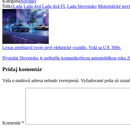
Kategória
Novinky
Štítky
Lada
Lada 4x4
Lada 4x4 FL
Lada Slovensko
Motoristické nov
Lexus predstavil svoje prvé elektrické vozidlo. Volá sa UX 300e.
Hyundai Slovensko je najlepšie komunikujúcou automobilkou roku 2
Pridaj komentár
Vaša e-mailová adresa nebude zverejnená.
Vyžadované polia sú ozna
Komentár
*