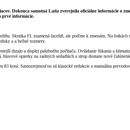
iacov. Dokonca samotná Lada zverejnila oficiálne informácie o z
a prvé informácie.
eliftu. Skratka FL znamená facelift, ale poďme k zmenám. Na fotkách s
disky a a bežné rozmery.
ernejší dizajn a displej palubného počítača. Ovládanie fúkania a klimat
á, hlavové opierky na zadných sedadlách a strop dostane nové čalúneni
nom 83 koní. Samozrejmosťou sú klasické redukcie a manuálna prevodov