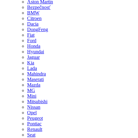
Aston Martin
Bezpečnosť
BMW
Citroen
Dacia
DongFeng
Fiat
Ford
Honda
Hyundai
Jaguar
Kia
Lada
Mahindra
Maserati
Mazda
MG
Mini
Mitsubishi
Nissan
Opel
Peugeot
Pontiac
Renault
Seat