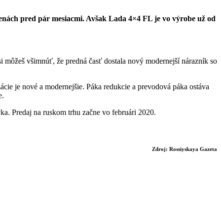
menách pred pár mesiacmi. Avšak Lada 4×4 FL je vo výrobe už od
i môžeš všimnúť, že predná časť dostala nový modernejší nárazník so
izácie je nové a modernejšie. Páka redukcie a prevodová páka ostáva
e.
ka. Predaj na ruskom trhu začne vo februári 2020.
Zdroj: Rossiyskaya Gazeta