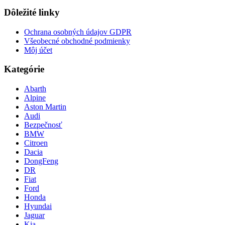
Dôležité linky
Ochrana osobných údajov GDPR
Všeobecné obchodné podmienky
Môj účet
Kategórie
Abarth
Alpine
Aston Martin
Audi
Bezpečnosť
BMW
Citroen
Dacia
DongFeng
DR
Fiat
Ford
Honda
Hyundai
Jaguar
Kia