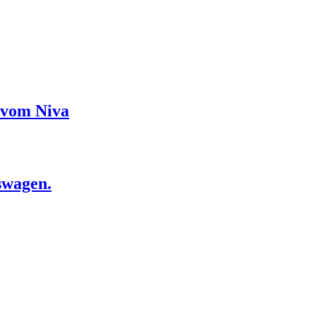
ázvom Niva
swagen.