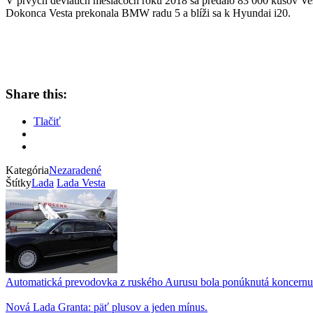
V prvých deviatich mesiacoch roku 2018 sa predalo 83 000 kusov Vest
Dokonca Vesta prekonala BMW radu 5 a blíži sa k Hyundai i20.
Share this:
Tlačiť
Kategória
Nezaradené
Štítky
Lada
Lada Vesta
Automatická prevodovka z ruského Aurusu bola ponúknutá koncer
Nová Lada Granta: päť plusov a jeden mínus.