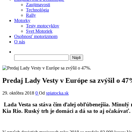
Zaujimavosti
Technológia
Rally
Motorky
Testy motocyklov
Svet Motoriek
Osobnosť motorizmom
O nás
Hľadať:
Predaj Lady Vesty v Európe sa zvýšil o 47
29. októbra 2018
0
Od
spiatocka.sk
Lada Vesta sa stáva čím ďalej obľúbenejšia. Minulý 
Kia Rio. Ruský trh je domáci a dá sa to aj očakávať. L