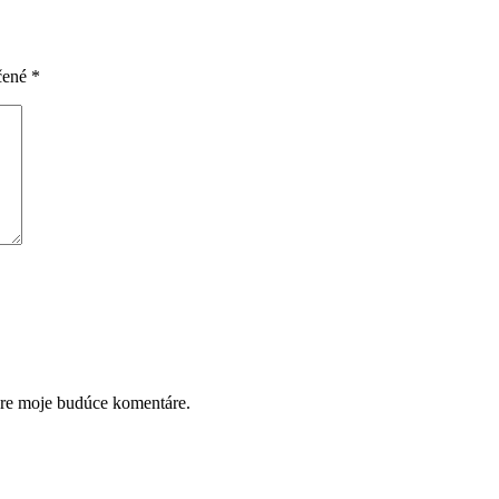
čené
*
pre moje budúce komentáre.