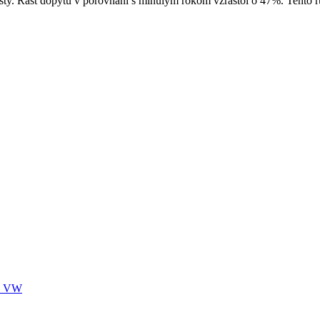
y. Rast dopytu v porovnaní s minulým rokom vzrástol o 47%. Tento rus
nu VW