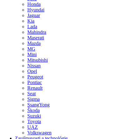
Honda
Hyundai
Jaguar
Kia
Lada
Mahindra
Maserati
Mazda
MG
Mini
Mitsubishi
Nissan
Opel
Peugeot
Pontiac
Renault
Seat
Sigma
SsangYong
Škoda
Suzuki
Toyota
UAZ
Volkswagen
Zaujímavosti a technológie