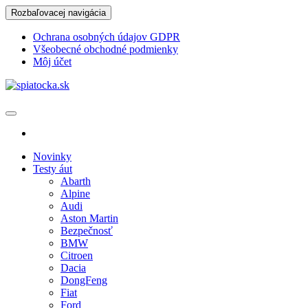
Skip
Rozbaľovacej navigácia
to
the
Ochrana osobných údajov GDPR
content
Všeobecné obchodné podmienky
Môj účet
spiatocka.sk
Najzaujímavejšie motoristické správy
Novinky
Testy áut
Abarth
Alpine
Audi
Aston Martin
Bezpečnosť
BMW
Citroen
Dacia
DongFeng
Fiat
Ford