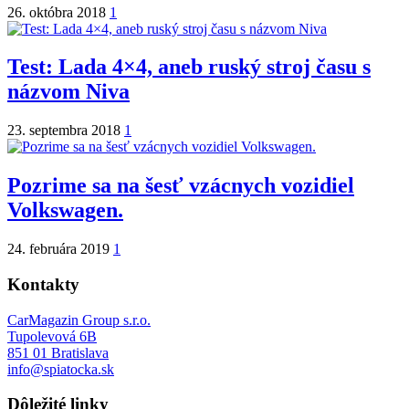
26. októbra 2018
1
Test: Lada 4×4, aneb ruský stroj času s
názvom Niva
23. septembra 2018
1
Pozrime sa na šesť vzácnych vozidiel
Volkswagen.
24. februára 2019
1
Kontakty
CarMagazin Group s.r.o.
Tupolevová 6B
851 01 Bratislava
info@spiatocka.sk
Dôležité linky