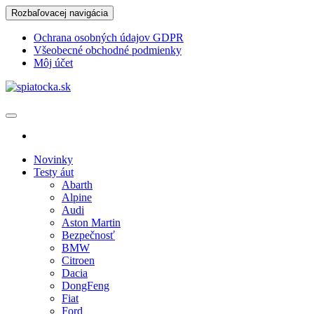
Skip
Rozbaľovacej navigácia
to
the
Ochrana osobných údajov GDPR
content
Všeobecné obchodné podmienky
Môj účet
spiatocka.sk
Najzaujímavejšie motoristické správy
Novinky
Testy áut
Abarth
Alpine
Audi
Aston Martin
Bezpečnosť
BMW
Citroen
Dacia
DongFeng
Fiat
Ford