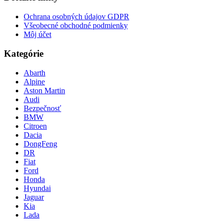
Ochrana osobných údajov GDPR
Všeobecné obchodné podmienky
Môj účet
Kategórie
Abarth
Alpine
Aston Martin
Audi
Bezpečnosť
BMW
Citroen
Dacia
DongFeng
DR
Fiat
Ford
Honda
Hyundai
Jaguar
Kia
Lada