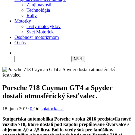
Zaujimavosti
Technológia
Rally
Motorky
Testy motocyklov
Svet Motoriek
Osobnosť motorizmom
O nás
Hľadať:
Porsche 718 Cayman GT4 a Spyder
dostali atmosférický šesťvalec.
18. júna 2019
0
Od
spiatocka.sk
Stutgartska automobilka Porsche v roku 2016 predstavila nové
vozidlá 718, ktoré dostali pod kapotu preplňované štvorvalce s
objemom 2,0 a 2,5 litra. Bol to vtedy šok pre fanúšikov