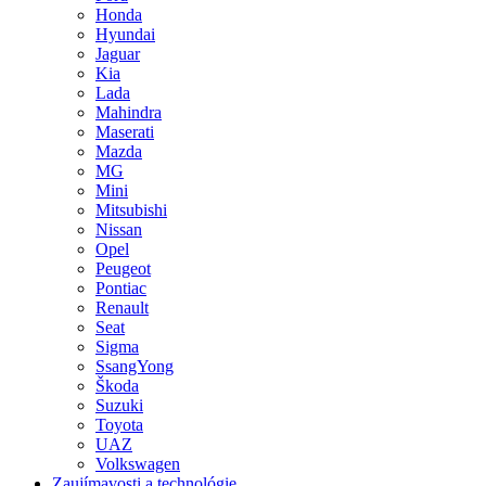
Honda
Hyundai
Jaguar
Kia
Lada
Mahindra
Maserati
Mazda
MG
Mini
Mitsubishi
Nissan
Opel
Peugeot
Pontiac
Renault
Seat
Sigma
SsangYong
Škoda
Suzuki
Toyota
UAZ
Volkswagen
Zaujímavosti a technológie