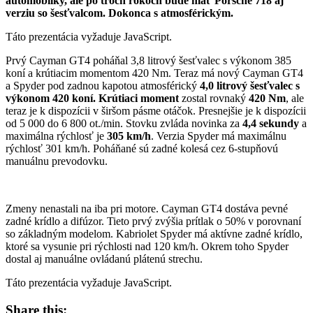
automobilky, ale po troch rokoch bude mať Porsche 718 aj
verziu so šesťvalcom. Dokonca s atmosférickým.
Táto prezentácia vyžaduje JavaScript.
Prvý Cayman GT4 poháňal 3,8 litrový šesťvalec s výkonom 385
koní a krútiacim momentom 420 Nm. Teraz má nový Cayman GT4
a Spyder pod zadnou kapotou atmosférický
4,0 litrový šesťvalec s
výkonom 420 koní.
Krútiaci moment
zostal rovnaký
420 Nm
, ale
teraz je k dispozícii v širšom pásme otáčok. Presnejšie je k dispozícii
od 5 000 do 6 800 ot./min. Stovku zvláda novinka za
4,4 sekundy
a
maximálna rýchlosť je
305 km/h
. Verzia Spyder má maximálnu
rýchlosť 301 km/h. Poháňané sú zadné kolesá cez 6-stupňovú
manuálnu prevodovku.
Zmeny nenastali na iba pri motore. Cayman GT4 dostáva pevné
zadné krídlo a difúzor. Tieto prvý zvýšia prítlak o 50% v porovnaní
so základným modelom. Kabriolet Spyder má aktívne zadné krídlo,
ktoré sa vysunie pri rýchlosti nad 120 km/h. Okrem toho Spyder
dostal aj manuálne ovládanú plátenú strechu.
Táto prezentácia vyžaduje JavaScript.
Share this: