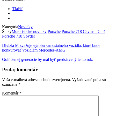
Tlačiť
Kategória
Novinky
Štítky
Motoristické novinky
Porsche
Porsche 718 Cayman GT4
Porsche 718 Spyder
Divízia M zvažuje výrobu samostatného vozidla, ktoré bude
konkurovať vozidlám Mercedes-AMG.
Golf ôsmej generácie by mal byť predstavený tento rok.
Pridaj komentár
Vaša e-mailová adresa nebude zverejnená.
Vyžadované polia sú
označené
*
Komentár
*