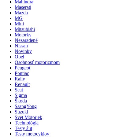
Mahindra
Maserati
Mazda
MG
Mini
Mitsubishi
Motorky
Nezaradené
Nissan
Novinky
Opel
Osobnosť motorizmom
Peugeot
Pontiac
Rally
Renault
Seat
Sigma
Škoda
SsangYong
Suzuki
Svet Motoriek
Technológia
Testy áut
Testy motocyklov