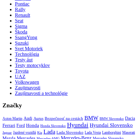
Pontiac
Rally
Renault
Seat
Sigma
Škoda
SsangYong
Suzuki
Svet Motoriek
Technológia
Testy áut
Testy motocyklov
Toyota
UAZ
Volkswagen
Zaujimavosti
Zaujímavosti a technológie
Značky
BMW
Audi
Bezpečnosť na cestách
Dacia
Aston Martin
Aurus
BMW Slovensko
Hyundai
Hyundai Slovensko
Honda
Ferrari
Ford
Honda Slovensko
Lada
Lada Slovensko
Jazdené vozidlá
Lada Vesta
Maserati
Kia
Lamborghini
Jaguar
Mercedes-Benz
Mazda
Mercedes
Mercedes Slovensko
Mercedes-AMG