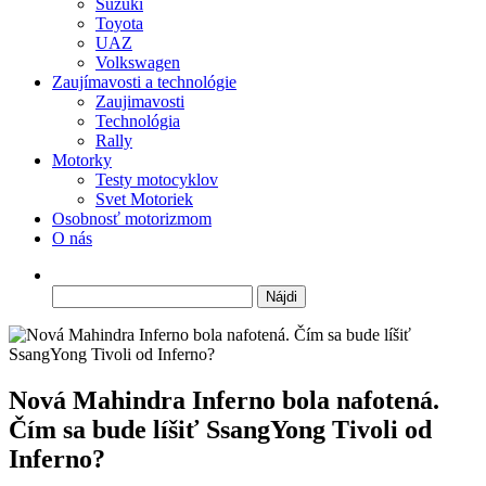
Suzuki
Toyota
UAZ
Volkswagen
Zaujímavosti a technológie
Zaujimavosti
Technológia
Rally
Motorky
Testy motocyklov
Svet Motoriek
Osobnosť motorizmom
O nás
Hľadať:
Nová Mahindra Inferno bola nafotená.
Čím sa bude líšiť SsangYong Tivoli od
Inferno?