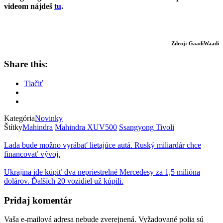
videom nájdeš
tu
.
Zdroj: GaadiWaadi
Share this:
Tlačiť
Kategória
Novinky
Štítky
Mahindra
Mahindra XUV500
Ssangyong Tivoli
Lada bude možno vyrábať lietajúce autá. Ruský miliardár chce
financovať vývoj.
Ukrajina ide kúpiť dva nepriestrelné Mercedesy za 1,5 milióna
dolárov. Ďalších 20 vozidiel už kúpili.
Pridaj komentár
Vaša e-mailová adresa nebude zverejnená.
Vyžadované polia sú