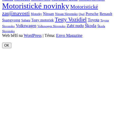
Motoristické novinky
Motoristické
zaujímavosti
Porsche
Renault
Nissan
Motorky
Nissan Slovensko
Opel
Testy Vozidiel
Toyota
Ssangyong
Testy motoriek
Subaru
Toyota
Škoda
Volkswagen
Zabi nudu
Slovensko
Volkswagen Slovensko
Škoda
Slovensko
Web běží na
WordPress
|
Téma:
Envo Magazine
OK