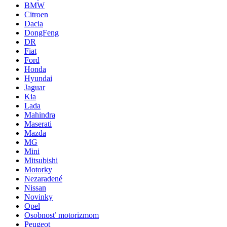
BMW
Citroen
Dacia
DongFeng
DR
Fiat
Ford
Honda
Hyundai
Jaguar
Kia
Lada
Mahindra
Maserati
Mazda
MG
Mini
Mitsubishi
Motorky
Nezaradené
Nissan
Novinky
Opel
Osobnosť motorizmom
Peugeot