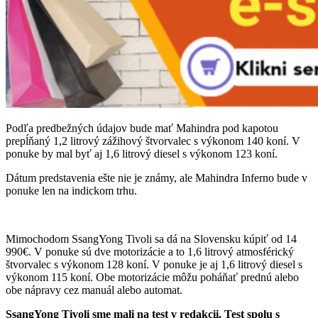
Podľa predbežných údajov bude mať Mahindra pod kapotou
prepĺňaný 1,2 litrový zážihový štvorvalec s výkonom 140 koní. V
ponuke by mal byť aj 1,6 litrový diesel s výkonom 123 koní.
Dátum predstavenia ešte nie je známy, ale Mahindra Inferno bude v
ponuke len na indickom trhu.
Mimochodom SsangYong Tivoli sa dá na Slovensku kúpiť od 14
990€. V ponuke sú dve motorizácie a to 1,6 litrový atmosférický
štvorvalec s výkonom 128 koní. V ponuke je aj 1,6 litrový diesel s
výkonom 115 koní. Obe motorizácie môžu poháňať prednú alebo
obe nápravy cez manuál alebo automat.
SsangYong Tivoli sme mali na test v redakcii. Test spolu s