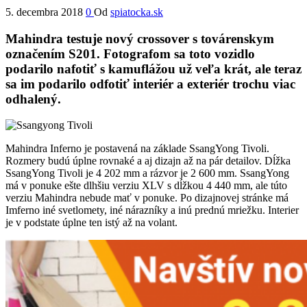
5. decembra 2018
0
Od
spiatocka.sk
Mahindra testuje nový crossover s továrenskym
označením S201. Fotografom sa toto vozidlo
podarilo nafotiť s kamuflážou už veľa krát, ale teraz
sa im podarilo odfotiť interiér a exteriér trochu viac
odhalený.
Mahindra Inferno je postavená na základe SsangYong Tivoli.
Rozmery budú úplne rovnaké a aj dizajn až na pár detailov. Dĺžka
SsangYong Tivoli je 4 202 mm a rázvor je 2 600 mm. SsangYong
má v ponuke ešte dlhšiu verziu XLV s dĺžkou 4 440 mm, ale túto
verziu Mahindra nebude mať v ponuke. Po dizajnovej stránke má
Imferno iné svetlomety, iné nárazníky a inú prednú mriežku. Interier
je v podstate úplne ten istý až na volant.