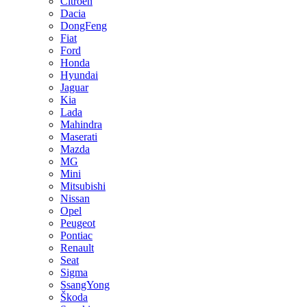
Citroen
Dacia
DongFeng
Fiat
Ford
Honda
Hyundai
Jaguar
Kia
Lada
Mahindra
Maserati
Mazda
MG
Mini
Mitsubishi
Nissan
Opel
Peugeot
Pontiac
Renault
Seat
Sigma
SsangYong
Škoda