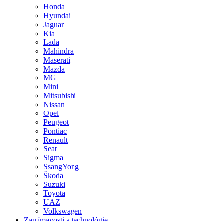
Honda
Hyundai
Jaguar
Kia
Lada
Mahindra
Maserati
Mazda
MG
Mini
Mitsubishi
Nissan
Opel
Peugeot
Pontiac
Renault
Seat
Sigma
SsangYong
Škoda
Suzuki
Toyota
UAZ
Volkswagen
Zaujímavosti a technológie