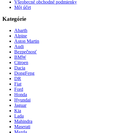
Všeobecné obchodné podmienky
Môj účet
Kategórie
Abarth
Alpine
Aston Martin
Audi
Bezpečnosť
BMW
Citroen
Dacia
DongFeng
DR
Fiat
Ford
Honda
Hyundai
Jaguar
Kia
Lada
Mahindra
Maserati
Mazda