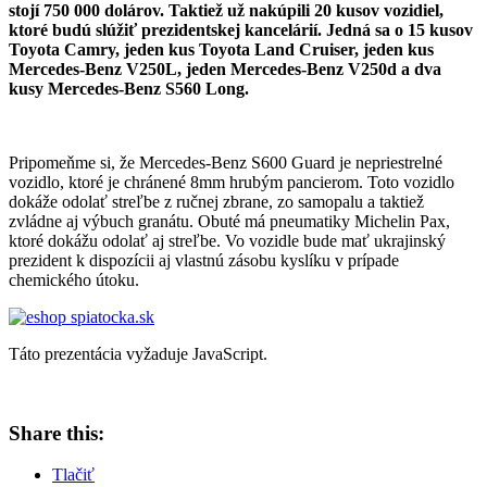
stojí 750 000 dolárov. Taktiež už nakúpili 20 kusov vozidiel,
ktoré budú slúžiť prezidentskej kancelárií. Jedná sa o 15 kusov
Toyota Camry, jeden kus Toyota Land Cruiser, jeden kus
Mercedes-Benz V250L, jeden Mercedes-Benz V250d a dva
kusy Mercedes-Benz S560 Long.
Pripomeňme si, že Mercedes-Benz S600 Guard je nepriestrelné
vozidlo, ktoré je chránené 8mm hrubým pancierom. Toto vozidlo
dokáže odolať streľbe z ručnej zbrane, zo samopalu a taktiež
zvládne aj výbuch granátu. Obuté má pneumatiky Michelin Pax,
ktoré dokážu odolať aj streľbe. Vo vozidle bude mať ukrajinský
prezident k dispozícii aj vlastnú zásobu kyslíku v prípade
chemického útoku.
Táto prezentácia vyžaduje JavaScript.
Share this:
Tlačiť