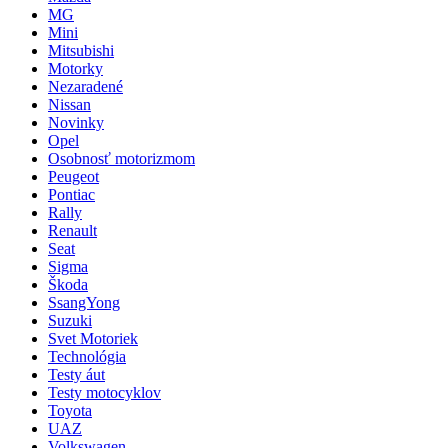
MG
Mini
Mitsubishi
Motorky
Nezaradené
Nissan
Novinky
Opel
Osobnosť motorizmom
Peugeot
Pontiac
Rally
Renault
Seat
Sigma
Škoda
SsangYong
Suzuki
Svet Motoriek
Technológia
Testy áut
Testy motocyklov
Toyota
UAZ
Volkswagen