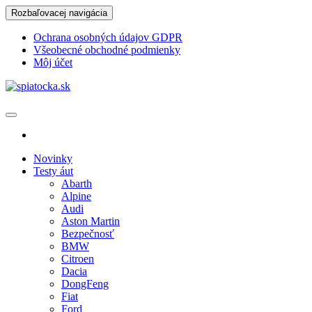
Skip
Rozbaľovacej navigácia
to
the
Ochrana osobných údajov GDPR
content
Všeobecné obchodné podmienky
Môj účet
spiatocka.sk
Najzaujímavejšie motoristické správy
Novinky
Testy áut
Abarth
Alpine
Audi
Aston Martin
Bezpečnosť
BMW
Citroen
Dacia
DongFeng
Fiat
Ford