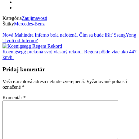
Kategória
Zaujimavosti
Štítky
Mercedes-Benz
Nová Mahindra Inferno bola nafotená. Čím sa bude líšiť SsangYong
Tivoli od Inferno?
Koenigsegg prekoná svoj vlastný rekord. Regera pôjde viac ako 447
km/h.
Pridaj komentár
Vaša e-mailová adresa nebude zverejnená.
Vyžadované polia sú
označené
*
Komentár
*