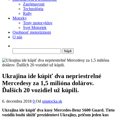
Zaujimavosti
Technológia
Rally
Motorky
Testy motocyklov
Svet Motoriek
Osobnosť motorizmom
O nás
Hľadať:
Ukrajina ide kúpiť dva nepriestrelné
Mercedesy za 1,5 milióna dolárov.
Ďalších 20 vozidiel už kúpili.
6. decembra 2018
0
Od
spiatocka.sk
Ukrajina ide kúpiť dva kusy Mercedes-Benz S600 Guard. Tieto
vozidlá budú slúžiť prezidentovi Ukrajiny, pričom jeden kus