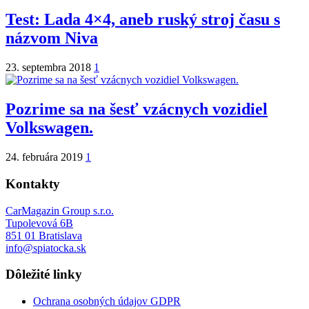
Test: Lada 4×4, aneb ruský stroj času s
názvom Niva
23. septembra 2018
1
Pozrime sa na šesť vzácnych vozidiel
Volkswagen.
24. februára 2019
1
Kontakty
CarMagazin Group s.r.o.
Tupolevová 6B
851 01 Bratislava
info@spiatocka.sk
Dôležité linky
Ochrana osobných údajov GDPR