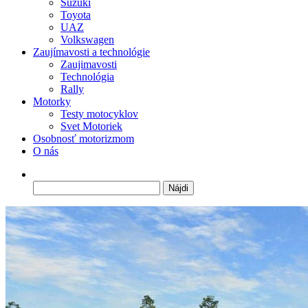
Suzuki
Toyota
UAZ
Volkswagen
Zaujímavosti a technológie
Zaujimavosti
Technológia
Rally
Motorky
Testy motocyklov
Svet Motoriek
Osobnosť motorizmom
O nás
Hľadať: