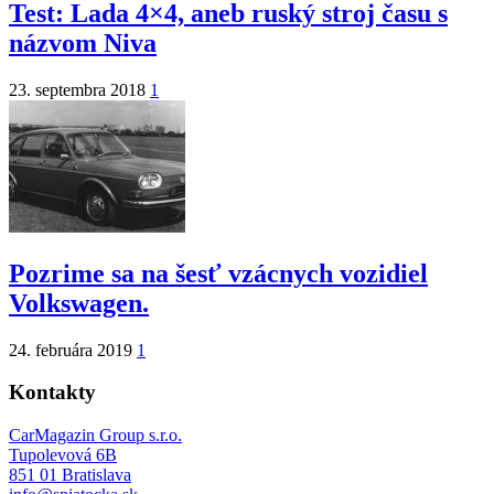
Test: Lada 4×4, aneb ruský stroj času s
názvom Niva
23. septembra 2018
1
Pozrime sa na šesť vzácnych vozidiel
Volkswagen.
24. februára 2019
1
Kontakty
CarMagazin Group s.r.o.
Tupolevová 6B
851 01 Bratislava