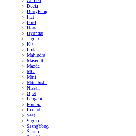
Citroen
Dacia
DongFeng
Fiat
Ford
Honda
Hyundai
Jaguar
Kia
Lada
Mahindra
Maserati
Mazda
MG
Mini
Mitsubishi
Nissan
Opel
Peugeot
Pontiac
Renault
Seat
Sigma
SsangYong
Škoda