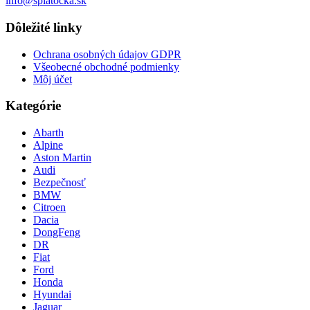
info@spiatocka.sk
Dôležité linky
Ochrana osobných údajov GDPR
Všeobecné obchodné podmienky
Môj účet
Kategórie
Abarth
Alpine
Aston Martin
Audi
Bezpečnosť
BMW
Citroen
Dacia
DongFeng
DR
Fiat
Ford
Honda
Hyundai
Jaguar