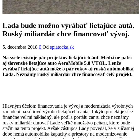
Lada bude možno vyrábať lietajúce autá.
Ruský miliardár chce financovať vývoj.
5. decembra 2018
0
Od
spiatocka.sk
Na svete existuje pár projektov lietajúcich áut. Medzi ne patrí
aj slovenské lietajúce auto AeroMobile 5,0 VTOL. Lenže
vyrábať lietajúce autá môže o pár rokov aj ruská automobilka
Lada. Neznámy ruský miliardár chce financovať celý projekt.
Hlavným účelom financovania je vývoj a modernizácia výrobných
zariadení na sériovú výrobu lietajúceho auta. Takýto projekt je síce
finančne veľmi nákladný, ale podľa portálu car.ru chce neznámy
ruský miliardár darovať Lade veľké množstvo peňazí, ktoré bude
stačiť na tento projekt. Avšak zástupca Lady povedal, že v súčasnej
dobe nemá automobilka kapacity a priestory na modernizovanie