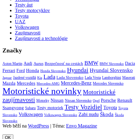
Testy áut
Testy motocyklov
Toyota
UAZ
Volkswagen
Zaujimavosti
Zaujímavosti a technológie
Značky
BMW
Audi
Bezpečnosť na cestách
Dacia
Aston Martin
Aurus
BMW Slovensko
Hyundai
Hyundai Slovensko
Honda
Ferrari
Ford
Honda Slovensko
Lada
Lada Slovensko
Jazdené vozidlá
Lada Vesta
Maserati
Kia
Lamborghini
Jaguar
Mercedes-Benz
Mazda
Mercedes
Mercedes Slovensko
Mercedes-AMG
Motoristické novinky
Motoristické
zaujímavosti
Porsche
Renault
Nissan
Motorky
Nissan Slovensko
Opel
Testy Vozidiel
Toyota
Ssangyong
Testy motoriek
Subaru
Toyota
Škoda
Volkswagen
Zabi nudu
Slovensko
Volkswagen Slovensko
Škoda
Slovensko
Web běží na
WordPress
|
Téma:
Envo Magazine
OK