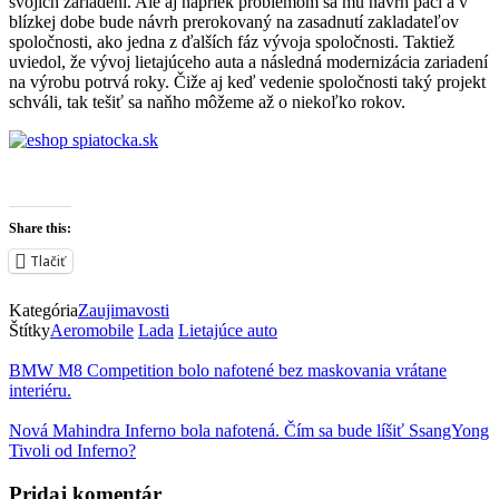
svojich zariadení. Ale aj napriek problémom sa mu návrh páči a v
blízkej dobe bude návrh prerokovaný na zasadnutí zakladateľov
spoločnosti, ako jedna z ďalších fáz vývoja spoločnosti. Taktiež
uviedol, že vývoj lietajúceho auta a následná modernizácia zariadení
na výrobu potrvá roky. Čiže aj keď vedenie spoločnosti taký projekt
schváli, tak tešiť sa naňho môžeme až o niekoľko rokov.
Share this:
Tlačiť
Kategória
Zaujimavosti
Štítky
Aeromobile
Lada
Lietajúce auto
BMW M8 Competition bolo nafotené bez maskovania vrátane
interiéru.
Nová Mahindra Inferno bola nafotená. Čím sa bude líšiť SsangYong
Tivoli od Inferno?
Pridaj komentár