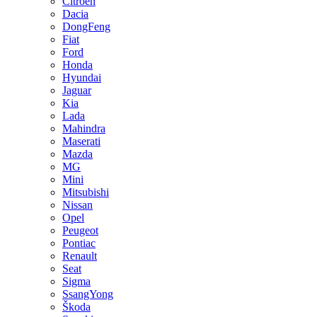
Citroen
Dacia
DongFeng
Fiat
Ford
Honda
Hyundai
Jaguar
Kia
Lada
Mahindra
Maserati
Mazda
MG
Mini
Mitsubishi
Nissan
Opel
Peugeot
Pontiac
Renault
Seat
Sigma
SsangYong
Škoda