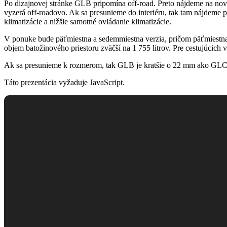
Po dizajnovej stránke GLB pripomína off-road. Preto nájdeme na novi
vyzerá off-roadovo. Ak sa presunieme do interiéru, tak tam nájdem
klimatizácie a nižšie samotné ovládanie klimatizácie.
V ponuke bude päťmiestna a sedemmiestna verzia, pričom päťmiestna m
objem batožinového priestoru zväčší na 1 755 litrov. Pre cestujúcich
Ak sa presunieme k rozmerom, tak GLB je kratšie o 22 mm ako GLC.
Táto prezentácia vyžaduje JavaScript.