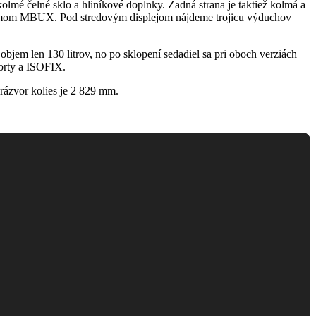
lmé čelné sklo a hliníkové doplnky. Zadná strana je taktiež kolmá a
ystémom MBUX. Pod stredovým displejom nájdeme trojicu výduchov
jem len 130 litrov, no po sklopení sedadiel sa pri oboch verziách
porty a ISOFIX.
ázvor kolies je 2 829 mm.