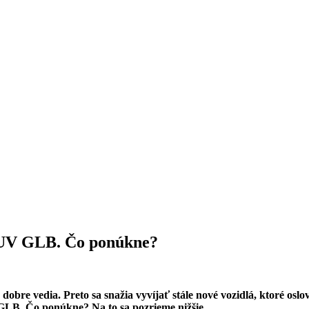
SUV GLB. Čo ponúkne?
re vedia. Preto sa snažia vyvíjať stále nové vozidlá, ktoré oslovia
LB. Čo ponúkne? Na to sa pozrieme nižšie
.