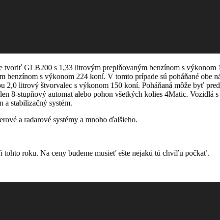
de tvoriť GLB200 s 1,33 litrovým preplňovaným benzínom s výkonom 1
ým benzínom s výkonom 224 koní. V tomto prípade sú poháňané obe n
,0 litrový štvorvalec s výkonom 150 koní. Poháňaná môže byť predná
n 8-stupňový automat alebo pohon všetkých kolies 4Matic. Vozidlá s
 a stabilizačný systém.
erové a radarové systémy a mnoho ďalšieho.
 tohto roku. Na ceny budeme musieť ešte nejakú tú chvíľu počkať.