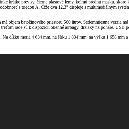
nke krátke previsy, čierne plastové lemy, kolmú prednú masku, skoro ko
e podobnosť s triedou A. Čiže dva 12,3″ displeje s multimediálnym s
á objem batožinového priestoru 560 litrov. Sedemmiestna verzia má ob
 v treťom rade sú k dispozícii okenné airbagy, držiaky na poháre, USB 
 Na dĺžku meria 4 634 mm, na šírku 1 834 mm, na výšku 1 658 mm a r