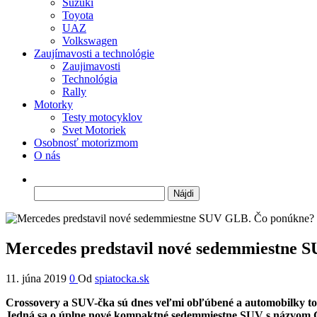
Suzuki
Toyota
UAZ
Volkswagen
Zaujímavosti a technológie
Zaujimavosti
Technológia
Rally
Motorky
Testy motocyklov
Svet Motoriek
Osobnosť motorizmom
O nás
Hľadať:
Mercedes predstavil nové sedemmiestne 
11. júna 2019
0
Od
spiatocka.sk
Crossovery a SUV-čka sú dnes veľmi obľúbené a automobilky to dob
Jedná sa o úplne nové kompaktné sedemmiestne SUV s názvom G