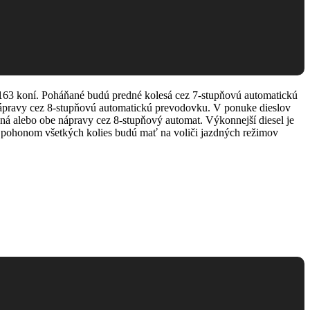
63 koní. Poháňané budú predné kolesá cez 7-stupňovú automatickú
ápravy cez 8-stupňovú automatickú prevodovku. V ponuke dieslov
 alebo obe nápravy cez 8-stupňový automat. Výkonnejší diesel je
 pohonom všetkých kolies budú mať na voliči jazdných režimov