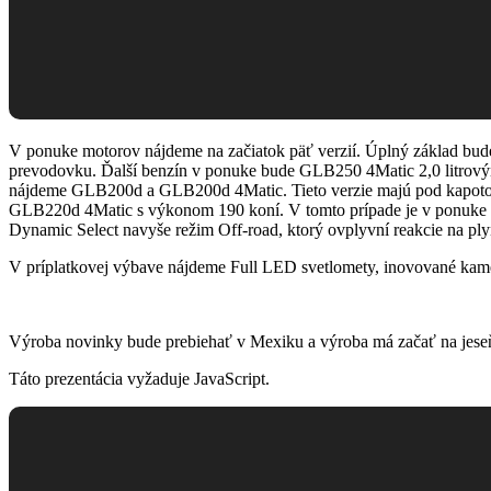
V ponuke motorov nájdeme na začiatok päť verzií. Úplný základ bu
prevodovku. Ďalší benzín v ponuke bude GLB250 4Matic 2,0 litrov
nájdeme GLB200d a GLB200d 4Matic. Tieto verzie majú pod kapotou 2
GLB220d 4Matic s výkonom 190 koní. V tomto prípade je v ponuke le
Dynamic Select navyše režim Off-road, ktorý ovplyvní reakcie na plyn
V príplatkovej výbave nájdeme Full LED svetlomety, inovované kam
Výroba novinky bude prebiehať v Mexiku a výroba má začať na jeseň
Táto prezentácia vyžaduje JavaScript.