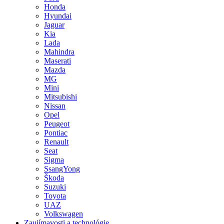
Honda
Hyundai
Jaguar
Kia
Lada
Mahindra
Maserati
Mazda
MG
Mini
Mitsubishi
Nissan
Opel
Peugeot
Pontiac
Renault
Seat
Sigma
SsangYong
Škoda
Suzuki
Toyota
UAZ
Volkswagen
Zaujímavosti a technológie