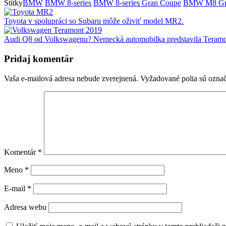
Štítky
BMW
BMW 8-series
BMW 8-series Gran Coupe
BMW M8 Gr
Toyota v spolupráci so Subaru môže oživiť model MR2.
Audi Q8 od Volkswagenu? Nemecká automobilka predstavila Teram
Pridaj komentár
Vaša e-mailová adresa nebude zverejnená.
Vyžadované polia sú ozna
Komentár
*
Meno
*
E-mail
*
Adresa webu