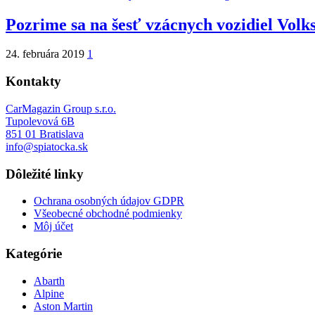
Pozrime sa na šesť vzácnych vozidiel Volk
24. februára 2019
1
Kontakty
CarMagazin Group s.r.o.
Tupolevová 6B
851 01 Bratislava
info@spiatocka.sk
Dôležité linky
Ochrana osobných údajov GDPR
Všeobecné obchodné podmienky
Môj účet
Kategórie
Abarth
Alpine
Aston Martin