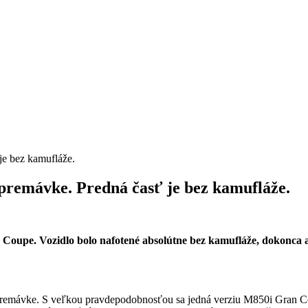
remávke. Predná časť je bez kamufláže.
upe. Vozidlo bolo nafotené absolútne bez kamufláže, dokonca aj
remávke. S veľkou pravdepodobnosťou sa jedná verziu M850i Gran C