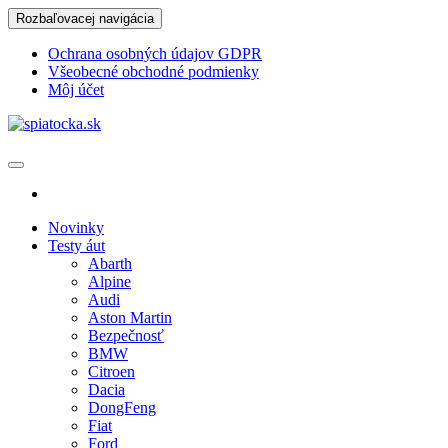
Skip
Rozbaľovacej navigácia
to
the
Ochrana osobných údajov GDPR
content
Všeobecné obchodné podmienky
Môj účet
spiatocka.sk
Najzaujímavejšie motoristické správy
Novinky
Testy áut
Abarth
Alpine
Audi
Aston Martin
Bezpečnosť
BMW
Citroen
Dacia
DongFeng
Fiat
Ford