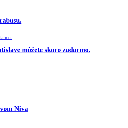
rabusu.
atislave môžete skoro zadarmo.
ázvom Niva