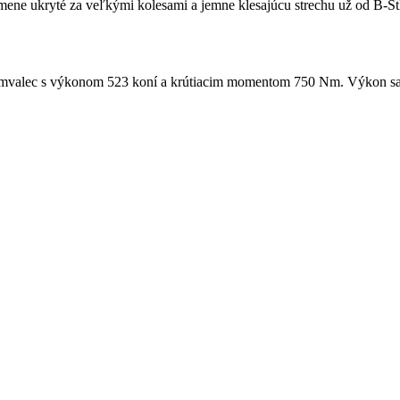
ene ukryté za veľkými kolesami a jemne klesajúcu strechu už od B-Stĺ
emvalec s výkonom 523 koní a krútiacim momentom 750 Nm. Výkon sa 