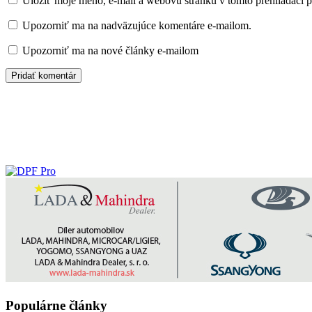
Uložiť moje meno, e-mail a webovú stránku v tomto prehliadači 
Upozorniť ma na nadväzujúce komentáre e-mailom.
Upozorniť ma na nové články e-mailom
Populárne články