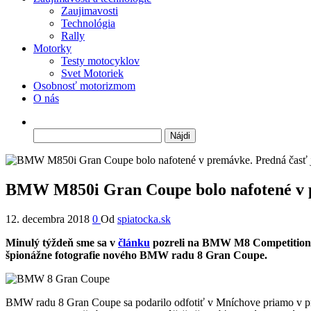
Zaujimavosti
Technológia
Rally
Motorky
Testy motocyklov
Svet Motoriek
Osobnosť motorizmom
O nás
Hľadať:
BMW M850i Gran Coupe bolo nafotené v p
12. decembra 2018
0
Od
spiatocka.sk
Minulý týždeň sme sa v
článku
pozreli na BMW M8 Competition Co
špionážne fotografie nového BMW radu 8 Gran Coupe.
BMW radu 8 Gran Coupe sa podarilo odfotiť v Mníchove priamo v p