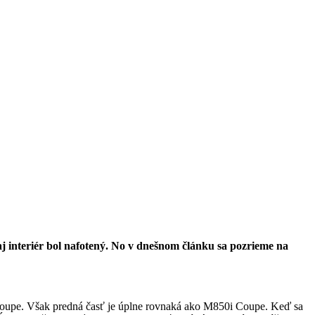
 interiér bol nafotený. No v dnešnom článku sa pozrieme na
oupe. Však predná časť je úplne rovnaká ako M850i Coupe. Keď sa