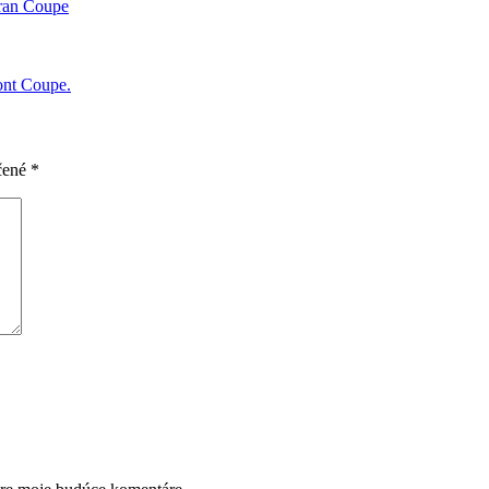
an Coupe
ont Coupe.
čené
*