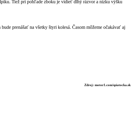
piku. Tiež pri pohľade zboku je vidieť dlhý rázvor a nízku výšku
bude prenášať na všetky štyri kolesá. Časom môžeme očakávať aj
Zdroj: motor1.com/spiatocka.sk