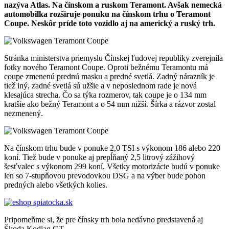
nazýva Atlas. Na čínskom a ruskom Teramont. Avšak nemecká
automobilka rozširuje ponuku na čínskom trhu o Teramont
Coupe. Neskôr príde toto vozidlo aj na americký a ruský trh.
Stránka ministerstva priemyslu Čínskej ľudovej republiky zverejnila
fotky nového Teramont Coupe. Oproti bežnému Teramontu má
coupe zmenenú prednú masku a predné svetlá. Zadný nárazník je
tiež iný, zadné svetlá sú užšie a v neposlednom rade je nová
klesajúca strecha. Čo sa týka rozmerov, tak coupe je o 134 mm
kratšie ako bežný Teramont a o 54 mm nižší. Šírka a rázvor zostal
nezmenený.
Na čínskom trhu bude v ponuke 2,0 TSI s výkonom 186 alebo 220
koní. Tiež bude v ponuke aj prepĺňaný 2,5 litrový zážihový
šesťvalec s výkonom 299 koní. Všetky motorizácie budú v ponuke
len so 7-stupňovou prevodovkou DSG a na výber bude pohon
predných alebo všetkých kolies.
Pripomeňme si, že pre čínsky trh bola nedávno predstavená aj
Škoda Kodiaq GT.