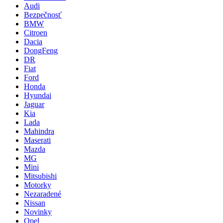
Audi
Bezpečnosť
BMW
Citroen
Dacia
DongFeng
DR
Fiat
Ford
Honda
Hyundai
Jaguar
Kia
Lada
Mahindra
Maserati
Mazda
MG
Mini
Mitsubishi
Motorky
Nezaradené
Nissan
Novinky
Opel