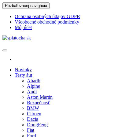
Skip
Rozbaľovacej navigácia
to
the
Ochrana osobných údajov GDPR
content
Všeobecné obchodné podmienky
Môj účet
spiatocka.sk
Najzaujímavejšie motoristické správy
Novinky
Testy áut
Abarth
Alpine
Audi
Aston Martin
Bezpečnosť
BMW
Citroen
Dacia
DongFeng
Fiat
Ford