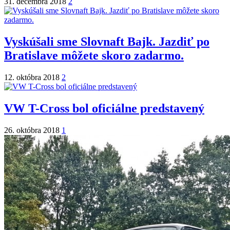
31. decembra 2018
2
Vyskúšali sme Slovnaft Bajk. Jazdiť po
Bratislave môžete skoro zadarmo.
12. októbra 2018
2
VW T-Cross bol oficiálne predstavený
26. októbra 2018
1