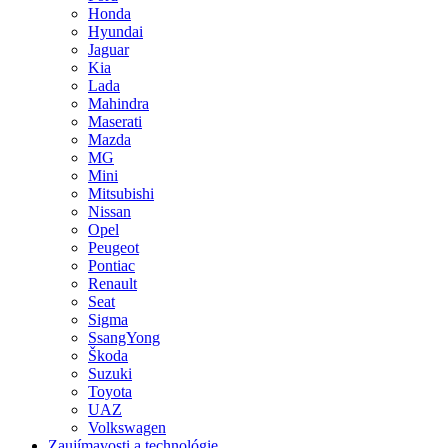
Honda
Hyundai
Jaguar
Kia
Lada
Mahindra
Maserati
Mazda
MG
Mini
Mitsubishi
Nissan
Opel
Peugeot
Pontiac
Renault
Seat
Sigma
SsangYong
Škoda
Suzuki
Toyota
UAZ
Volkswagen
Zaujímavosti a technológie