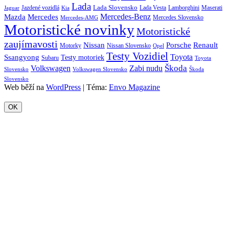
Lada
Lada Slovensko
Jazdené vozidlá
Lada Vesta
Maserati
Kia
Lamborghini
Jaguar
Mercedes-Benz
Mazda
Mercedes
Mercedes Slovensko
Mercedes-AMG
Motoristické novinky
Motoristické
zaujímavosti
Porsche
Renault
Nissan
Motorky
Nissan Slovensko
Opel
Testy Vozidiel
Toyota
Ssangyong
Testy motoriek
Subaru
Toyota
Škoda
Volkswagen
Zabi nudu
Slovensko
Volkswagen Slovensko
Škoda
Slovensko
Web běží na
WordPress
|
Téma:
Envo Magazine
OK