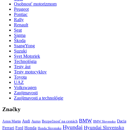
Osobnosť motorizmom
Peugeot
Pontiac
Rally
Renault
Seat
Sigma
Škoda
SsangYong
Suzuki
Svet Motoriek
Technológia
Testy áut
Testy motocyklov
Toyota
UAZ
Volkswagen
Zaujimavosti
Zaujímavosti a technológie
Značky
BMW
Audi
Bezpečnosť na cestách
Dacia
Aston Martin
Aurus
BMW Slovensko
Hyundai
Hyundai Slovensko
Honda
Ferrari
Ford
Honda Slovensko