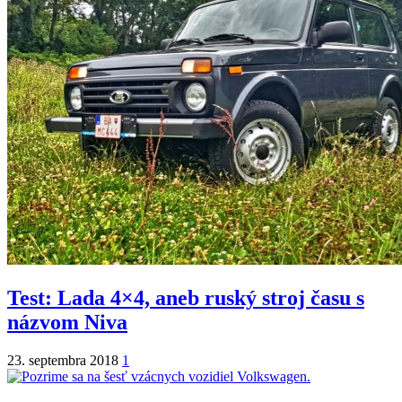
Test: Lada 4×4, aneb ruský stroj času s
názvom Niva
23. septembra 2018
1