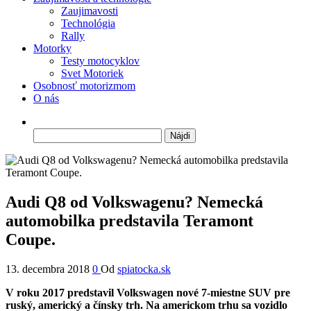
Zaujimavosti
Technológia
Rally
Motorky
Testy motocyklov
Svet Motoriek
Osobnosť motorizmom
O nás
Hľadať:
Audi Q8 od Volkswagenu? Nemecká
automobilka predstavila Teramont
Coupe.
13. decembra 2018
0
Od
spiatocka.sk
V roku 2017 predstavil Volkswagen nové 7-miestne SUV pre
ruský, americký a čínsky trh. Na americkom trhu sa vozidlo