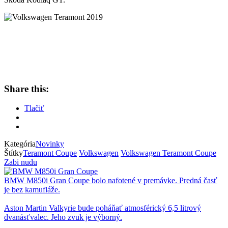
Share this:
Tlačiť
Kategória
Novinky
Štítky
Teramont Coupe
Volkswagen
Volkswagen Teramont Coupe
Zabi nudu
BMW M850i Gran Coupe bolo nafotené v premávke. Predná časť
je bez kamufláže.
Aston Martin Valkyrie bude poháňať atmosférický 6,5 litrový
dvanásťvalec. Jeho zvuk je výborný.