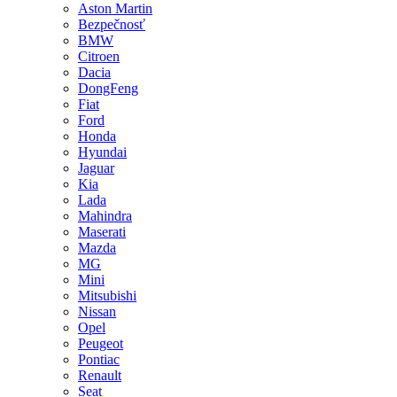
Aston Martin
Bezpečnosť
BMW
Citroen
Dacia
DongFeng
Fiat
Ford
Honda
Hyundai
Jaguar
Kia
Lada
Mahindra
Maserati
Mazda
MG
Mini
Mitsubishi
Nissan
Opel
Peugeot
Pontiac
Renault
Seat