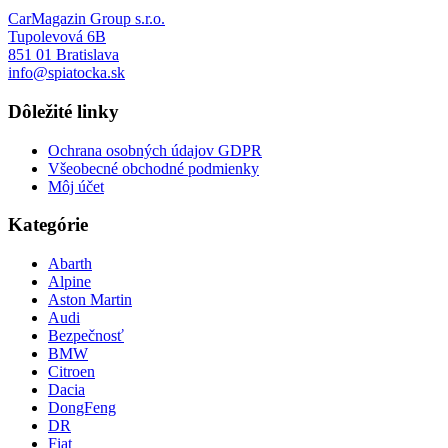
CarMagazin Group s.r.o.
Tupolevová 6B
851 01 Bratislava
info@spiatocka.sk
Dôležité linky
Ochrana osobných údajov GDPR
Všeobecné obchodné podmienky
Môj účet
Kategórie
Abarth
Alpine
Aston Martin
Audi
Bezpečnosť
BMW
Citroen
Dacia
DongFeng
DR
Fiat