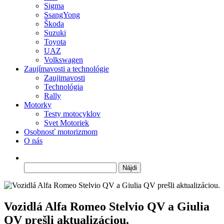
Sigma
SsangYong
Škoda
Suzuki
Toyota
UAZ
Volkswagen
Zaujímavosti a technológie
Zaujimavosti
Technológia
Rally
Motorky
Testy motocyklov
Svet Motoriek
Osobnosť motorizmom
O nás
Hľadať:
Vozidlá Alfa Romeo Stelvio QV a Giulia
QV prešli aktualizáciou.