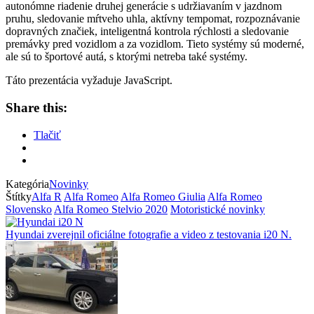
autonómne riadenie druhej generácie s udržiavaním v jazdnom
pruhu, sledovanie mŕtveho uhla, aktívny tempomat, rozpoznávanie
dopravných značiek, inteligentná kontrola rýchlosti a sledovanie
premávky pred vozidlom a za vozidlom. Tieto systémy sú moderné,
ale sú to športové autá, s ktorými netreba také systémy.
Táto prezentácia vyžaduje JavaScript.
Share this:
Tlačiť
Kategória
Novinky
Štítky
Alfa R
Alfa Romeo
Alfa Romeo Giulia
Alfa Romeo
Slovensko
Alfa Romeo Stelvio 2020
Motoristické novinky
Hyundai zverejnil oficiálne fotografie a video z testovania i20 N.