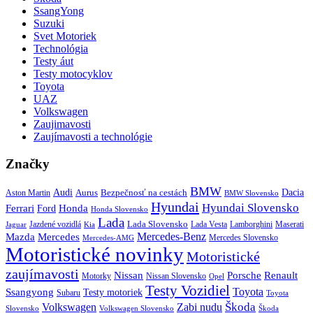
SsangYong
Suzuki
Svet Motoriek
Technológia
Testy áut
Testy motocyklov
Toyota
UAZ
Volkswagen
Zaujimavosti
Zaujímavosti a technológie
Značky
BMW
Audi
Bezpečnosť na cestách
Dacia
Aston Martin
Aurus
BMW Slovensko
Hyundai
Hyundai Slovensko
Honda
Ferrari
Ford
Honda Slovensko
Lada
Lada Slovensko
Jazdené vozidlá
Lada Vesta
Maserati
Kia
Lamborghini
Jaguar
Mercedes-Benz
Mazda
Mercedes
Mercedes Slovensko
Mercedes-AMG
Motoristické novinky
Motoristické
zaujímavosti
Porsche
Renault
Nissan
Motorky
Nissan Slovensko
Opel
Testy Vozidiel
Toyota
Ssangyong
Testy motoriek
Subaru
Toyota
Škoda
Volkswagen
Zabi nudu
Slovensko
Volkswagen Slovensko
Škoda