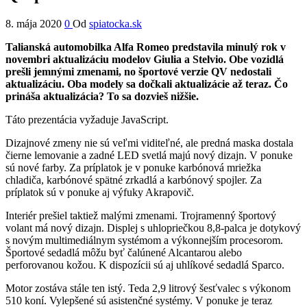
8. mája 2020
0
Od
spiatocka.sk
Talianská automobilka Alfa Romeo predstavila minulý rok v
novembri aktualizáciu modelov Giulia a Stelvio. Obe vozidlá
prešli jemnými zmenami, no športové verzie QV nedostali
aktualizáciu. Oba modely sa dočkali aktualizácie až teraz. Čo
prináša aktualizácia? To sa dozvieš nižšie.
Táto prezentácia vyžaduje JavaScript.
Dizajnové zmeny nie sú veľmi viditeľné, ale predná maska dostala
čierne lemovanie a zadné LED svetlá majú nový dizajn. V ponuke
sú nové farby. Za príplatok je v ponuke karbónová mriežka
chladiča, karbónové spätné zrkadlá a karbónový spojler. Za
príplatok sú v ponuke aj výfuky Akrapovič.
Interiér prešiel taktiež malými zmenami. Trojramenný športový
volant má nový dizajn. Displej s uhlopriečkou 8,8-palca je dotykový
s novým multimediálnym systémom a výkonnejším procesorom.
Športové sedadlá môžu byť čalúnené Alcantarou alebo
perforovanou kožou. K dispozícii sú aj uhlíkové sedadlá Sparco.
Motor zostáva stále ten istý. Teda 2,9 litrový šesťvalec s výkonom
510 koní. Vylepšené sú asistenčné systémy. V ponuke je teraz