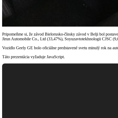
Pripomeňme si, že závod Bielorusko-čínsky závod v Belji bol postav
Jirun Automobile Co., Ltd (33,47%), Soyuzavtotekhnologii CJSC (9,
Vozidlo Geely GE bolo oficiálne predstavené svetu minulý rok na aut
Táto prezentácia vyžaduje JavaScript.