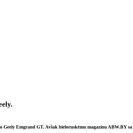
ely.
idlo Geely Emgrand GT. Avšak bieloruskému magazínu ABW.BY sa p