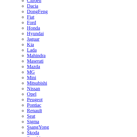
Citroen
Dacia
DongFeng
Fiat
Ford
Honda
Hyundai
Jaguar
Kia
Lada
Mahindra
Maserati
Mazda
MG
Mini
Mitsubishi
Nissan
Opel
Peugeot
Pontiac
Renault
Seat
Sigma
SsangYong
Škoda