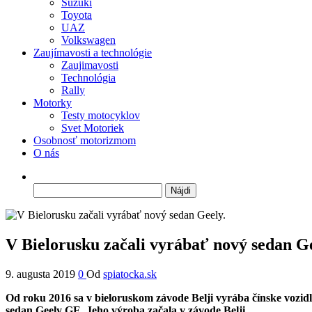
Suzuki
Toyota
UAZ
Volkswagen
Zaujímavosti a technológie
Zaujimavosti
Technológia
Rally
Motorky
Testy motocyklov
Svet Motoriek
Osobnosť motorizmom
O nás
Hľadať:
V Bielorusku začali vyrábať nový sedan Ge
9. augusta 2019
0
Od
spiatocka.sk
Od roku 2016 sa v bieloruskom závode Belji vyrába čínske voz
sedan Geely GE. Jeho výroba začala v závode Belji.