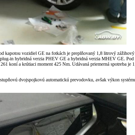
 kapotou vozidiel GE na fotkách je preplňovaný 1,8 litrový zážihov
aj plug-in hybridná verzia PHEV GE a hybridná verzia MHEV GE. Pod 
1 koní a krútiaci moment 425 Nm. Udávaná priemerná spotreba je 1,6 l
 7-stupňovú dvojspojkovú automatickú prevodovku, avšak výkon systém