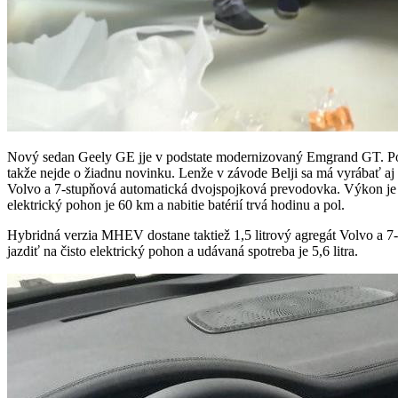
Nový sedan Geely GE jje v podstate modernizovaný Emgrand GT. Pod
takže nejde o žiadnu novinku. Lenže v závode Belji sa má vyrábať 
Volvo a 7-stupňová automatická dvojspojková prevodovka. Výkon je 26
elektrický pohon je 60 km a nabitie batérií trvá hodinu a pol.
Hybridná verzia MHEV dostane taktiež 1,5 litrový agregát Volvo a
jazdiť na čisto elektrický pohon a udávaná spotreba je 5,6 litra.