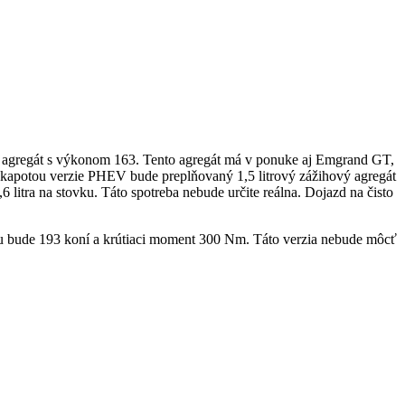
ý agregát s výkonom 163. Tento agregát má v ponuke aj Emgrand GT,
kapotou verzie PHEV bude preplňovaný 1,5 litrový zážihový agregát
itra na stovku. Táto spotreba nebude určite reálna. Dojazd na čisto
u bude 193 koní a krútiaci moment 300 Nm. Táto verzia nebude môcť