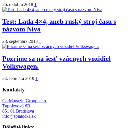
26. októbra 2018
1
Test: Lada 4×4, aneb ruský stroj času s
názvom Niva
23. septembra 2018
1
Pozrime sa na šesť vzácnych vozidiel
Volkswagen.
24. februára 2019
1
Kontakty
CarMagazin Group s.r.o.
Tupolevová 6B
851 01 Bratislava
info@spiatocka.sk
Dôležité linky