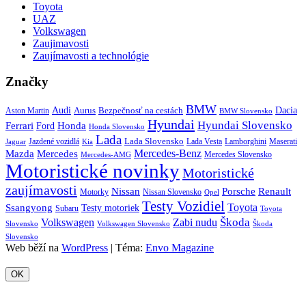
Toyota
UAZ
Volkswagen
Zaujimavosti
Zaujímavosti a technológie
Značky
BMW
Audi
Bezpečnosť na cestách
Dacia
Aston Martin
Aurus
BMW Slovensko
Hyundai
Hyundai Slovensko
Honda
Ferrari
Ford
Honda Slovensko
Lada
Lada Slovensko
Jazdené vozidlá
Lada Vesta
Maserati
Kia
Lamborghini
Jaguar
Mercedes-Benz
Mazda
Mercedes
Mercedes Slovensko
Mercedes-AMG
Motoristické novinky
Motoristické
zaujímavosti
Porsche
Renault
Nissan
Motorky
Nissan Slovensko
Opel
Testy Vozidiel
Toyota
Ssangyong
Testy motoriek
Subaru
Toyota
Škoda
Volkswagen
Zabi nudu
Slovensko
Volkswagen Slovensko
Škoda
Slovensko
Web běží na
WordPress
|
Téma:
Envo Magazine
OK