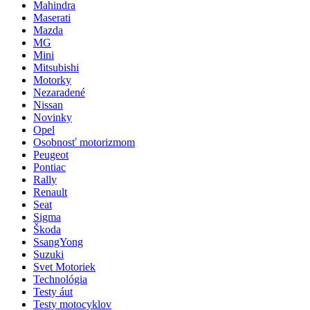
Mahindra
Maserati
Mazda
MG
Mini
Mitsubishi
Motorky
Nezaradené
Nissan
Novinky
Opel
Osobnosť motorizmom
Peugeot
Pontiac
Rally
Renault
Seat
Sigma
Škoda
SsangYong
Suzuki
Svet Motoriek
Technológia
Testy áut
Testy motocyklov