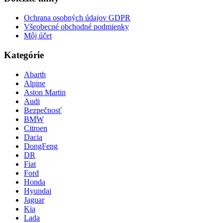
Ochrana osobných údajov GDPR
Všeobecné obchodné podmienky
Môj účet
Kategórie
Abarth
Alpine
Aston Martin
Audi
Bezpečnosť
BMW
Citroen
Dacia
DongFeng
DR
Fiat
Ford
Honda
Hyundai
Jaguar
Kia
Lada