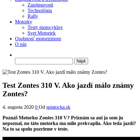
Zaujimavosti
Technológia
Rally
Motorky
Testy motocyklov
Svet Motoriek
Osobnosť motorizmom
O nás
Hľadať:
Test Zontes 310 V. Ako jazdí málo známy
Zontes?
4. augusta 2020
0
Od
spiatocka.sk
Poznáš Motorku Zontes 310 V? Priznám sa ani ja som ju
nepoznal, no táto motorka ma milo prekvapila. Ako teda jazdí?
Na to sa spolu pozrieme v teste.