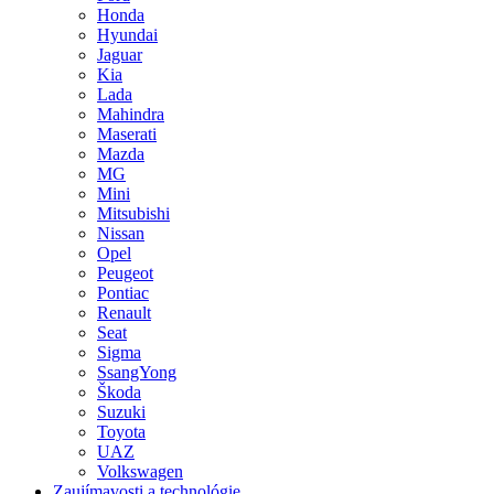
Honda
Hyundai
Jaguar
Kia
Lada
Mahindra
Maserati
Mazda
MG
Mini
Mitsubishi
Nissan
Opel
Peugeot
Pontiac
Renault
Seat
Sigma
SsangYong
Škoda
Suzuki
Toyota
UAZ
Volkswagen
Zaujímavosti a technológie