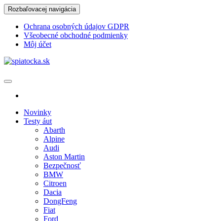
Skip
Rozbaľovacej navigácia
to
the
Ochrana osobných údajov GDPR
content
Všeobecné obchodné podmienky
Môj účet
spiatocka.sk
Najzaujímavejšie motoristické správy
Novinky
Testy áut
Abarth
Alpine
Audi
Aston Martin
Bezpečnosť
BMW
Citroen
Dacia
DongFeng
Fiat
Ford