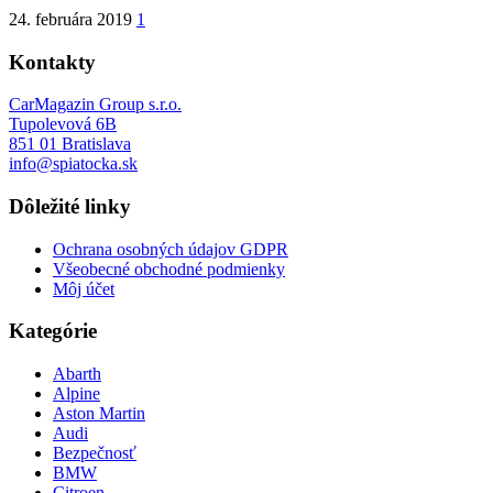
24. februára 2019
1
Kontakty
CarMagazin Group s.r.o.
Tupolevová 6B
851 01 Bratislava
info@spiatocka.sk
Dôležité linky
Ochrana osobných údajov GDPR
Všeobecné obchodné podmienky
Môj účet
Kategórie
Abarth
Alpine
Aston Martin
Audi
Bezpečnosť
BMW
Citroen