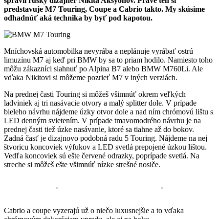
spravil ruský dizajnér Nikita Aksyonov. Práve ten si
predstavuje M7 Touring, Coupe a Cabrio takto. My skúsime
odhadnúť aká technika by byť pod kapotou.
Mníchovská automobilka nevyrába a neplánuje vyrábať ostrú
limuzínu M7 aj keď pri BMW by sa to priam hodilo. Namiesto toho
môžu zákazníci siahnuť po Alpina B7 alebo BMW M760Li. Ale
vďaka Nikitovi si môžeme pozrieť M7 v iných verziách.
Na prednej časti Touring si môžeš všimnúť okrem veľkých
ladviniek aj tri nasávacie otvory a malý splitter dole. V prípade
bieleho návrhu nájdeme úzky otvor dole a nad ním chrómovú lištu s
LED denným svietením. V prípade tmavomodrého návrhu je na
prednej časti tiež úzke nasávanie, ktoré sa tiahne až do bokov.
Zadná časť je dizajnovo podobná radu 5 Touring. Nájdeme na nej
štvoricu koncoviek výfukov a LED svetlá prepojené úzkou lištou.
Vedľa koncoviek sú ešte červené odrazky, poprípade svetlá. Na
streche si môžeš ešte všimnúť nízke strešné nosiče.
Cabrio a coupe vyzerajú už o niečo luxusnejšie a to vďaka