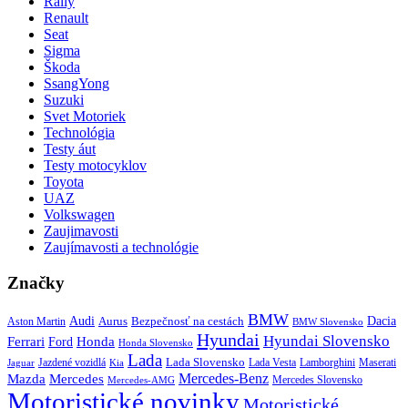
Rally
Renault
Seat
Sigma
Škoda
SsangYong
Suzuki
Svet Motoriek
Technológia
Testy áut
Testy motocyklov
Toyota
UAZ
Volkswagen
Zaujimavosti
Zaujímavosti a technológie
Značky
BMW
Audi
Bezpečnosť na cestách
Dacia
Aston Martin
Aurus
BMW Slovensko
Hyundai
Hyundai Slovensko
Honda
Ferrari
Ford
Honda Slovensko
Lada
Lada Slovensko
Jazdené vozidlá
Lada Vesta
Maserati
Kia
Lamborghini
Jaguar
Mercedes-Benz
Mazda
Mercedes
Mercedes Slovensko
Mercedes-AMG
Motoristické novinky
Motoristické