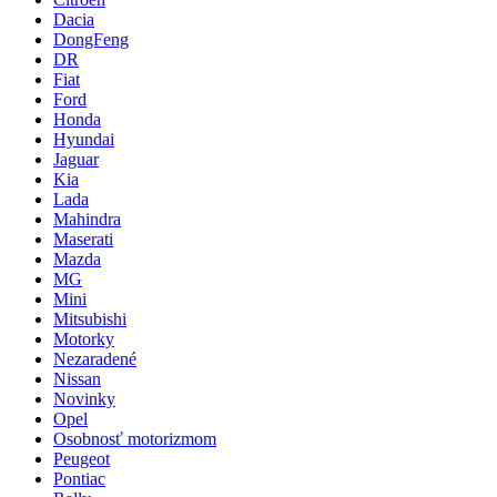
Dacia
DongFeng
DR
Fiat
Ford
Honda
Hyundai
Jaguar
Kia
Lada
Mahindra
Maserati
Mazda
MG
Mini
Mitsubishi
Motorky
Nezaradené
Nissan
Novinky
Opel
Osobnosť motorizmom
Peugeot
Pontiac