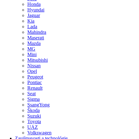
Honda
Hyundai
Jaguar
Kia
Lada
Mahindra
Maserati
Mazda
MG
Mini
Mitsubishi
Nissan
Opel
Peugeot
Pontiac
Renault
Seat
Sigma
SsangYong
Škoda
Suzuki
Toyota
UAZ
Volkswagen
Zaujímavosti a technológie