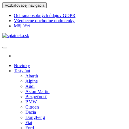
Skip
Rozbaľovacej navigácia
to
the
Ochrana osobných údajov GDPR
content
Všeobecné obchodné podmienky
Môj účet
spiatocka.sk
Najzaujímavejšie motoristické správy
Novinky
Testy áut
Abarth
Alpine
Audi
Aston Martin
Bezpečnosť
BMW
Citroen
Dacia
DongFeng
Fiat
Ford