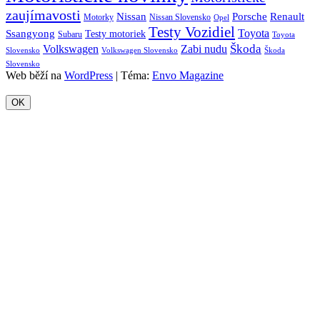
zaujímavosti
Porsche
Renault
Nissan
Motorky
Nissan Slovensko
Opel
Testy Vozidiel
Toyota
Ssangyong
Testy motoriek
Subaru
Toyota
Škoda
Volkswagen
Zabi nudu
Slovensko
Volkswagen Slovensko
Škoda
Slovensko
Web běží na
WordPress
|
Téma:
Envo Magazine
OK