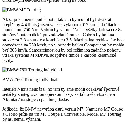
chrómovým dekoráciam vpredu, ale aj na boku.
Ak sa presunieme pod kapotu, tak tam by mohol byť dvakrát
prepĺňaný 4,4 litrový osemvalec s výkonom 617 koní a krútiacim
momentom 750 Nm. Výkon by sa prenášal na všetky kolesá cez 8-
stupňovú automatickú prevodovku. Coupe a Cabrio by boli na
stovke za 3,3 sekundy a kombík za 3,5. Maximálna rýchlosť by bola
obmedzená na 250 km/h, no v prípade balíku Competition by mohla
byť 305 km/h. Samozrejmosťou by bol režim iba zadného pohonu
vďaka systému M xDrive, adaptívne tlmiče a karbón-keramické
brzdy.
BMW 760i Touring Individual
Interiéri Nikita neukázal, no tam by sme mohli očakávať športové
sedačky s integrovanou opierkou hlavy, karbónové dekorácie a
Alcantar7 na stope či palubnej doske.
Je škoda, že BMW nevyrába ostrú verziu M7. Namiesto M7 Coupe
a Cabrio príde na trh M8 Coupe a Convertible. Model M7 Touring
by asi nemal význam.