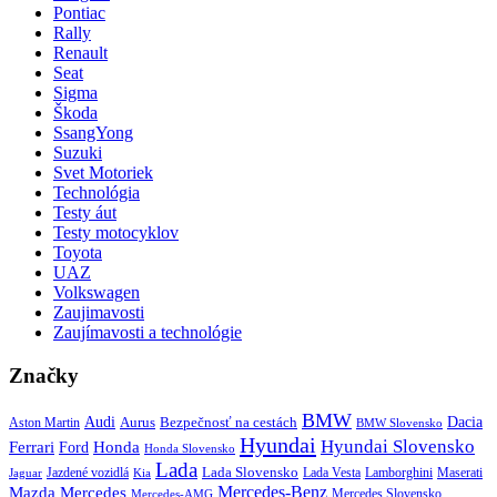
Pontiac
Rally
Renault
Seat
Sigma
Škoda
SsangYong
Suzuki
Svet Motoriek
Technológia
Testy áut
Testy motocyklov
Toyota
UAZ
Volkswagen
Zaujimavosti
Zaujímavosti a technológie
Značky
BMW
Audi
Bezpečnosť na cestách
Dacia
Aston Martin
Aurus
BMW Slovensko
Hyundai
Hyundai Slovensko
Honda
Ferrari
Ford
Honda Slovensko
Lada
Lada Slovensko
Jazdené vozidlá
Lada Vesta
Maserati
Kia
Lamborghini
Jaguar
Mercedes-Benz
Mazda
Mercedes
Mercedes Slovensko
Mercedes-AMG