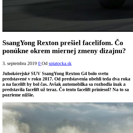
SsangYong Rexton prešiel facelifom. Čo
ponúkne okrem miernej zmeny dizajnu?
3. septembra 2019
0
Od
spiatocka.sk
Juhokórejské SUV SsangYong Rexton G4 bolo svetu
predstavené v roku 2017. Od predstavenia ubehli teda dva roka
a na facelift by bol čas. Avšak automobilka sa rozhodla inak a
predstavila facelift už teraz. Čo tento facelift priniesol? Na to sa
pozrieme nižšie.