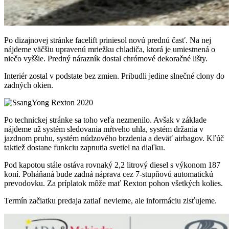
Po dizajnovej stránke facelift priniesol novú prednú časť. Na nej
nájdeme väčšiu upravenú mriežku chladiča, ktorá je umiestnená o
niečo vyššie. Predný nárazník dostal chrómové dekoračné lišty.
Interiér zostal v podstate bez zmien. Pribudli jedine slnečné clony do
zadných okien.
Po technickej stránke sa toho veľa nezmenilo. Avšak v základe
nájdeme už systém sledovania mŕtveho uhla, systém držania v
jazdnom pruhu, systém núdzového brzdenia a deväť airbagov. Kľúč
taktiež dostane funkciu zapnutia svetiel na diaľku.
Pod kapotou stále ostáva rovnaký 2,2 litrový diesel s výkonom 187
koní. Poháňaná bude zadná náprava cez 7-stupňovú automatickú
prevodovku. Za príplatok môže mať Rexton pohon všetkých kolies.
Termín začiatku predaja zatiaľ nevieme, ale informáciu zisťujeme.