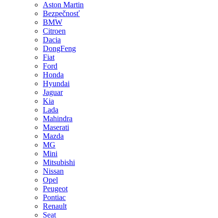
Aston Martin
Bezpečnosť
BMW
Citroen
Dacia
DongFeng
Fiat
Ford
Honda
Hyundai
Jaguar
Kia
Lada
Mahindra
Maserati
Mazda
MG
Mini
Mitsubishi
Nissan
Opel
Peugeot
Pontiac
Renault
Seat