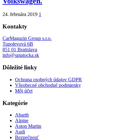
Volkswagen.
24. februára 2019
1
Kontakty
CarMagazin Group s.r.o.
Tupolevová 6B
851 01 Bratislava
info@spiatocka.sk
Dôležité linky
Ochrana osobných údajov GDPR
Všeobecné obchodné podmienky
Môj účet
Kategórie
Abarth
Alpine
Aston Martin
Audi
Bezpečnosť