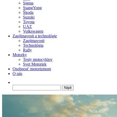
Sigma
SsangYong
Škoda
Suzuki
Toyota
UAZ
Volkswagen
Zaujímavosti a technológie
Zaujimavosti
Technológia
Rally
Motorky
Testy motocyklov
Svet Motoriek
Osobnosť motorizmom
O nás
Hľadať: