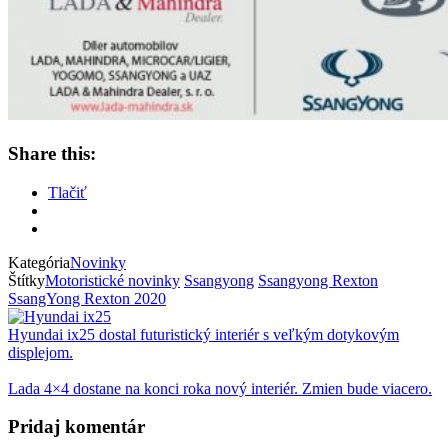
Share this:
Tlačiť
Kategória
Novinky
Štítky
Motoristické novinky
Ssangyong
Ssangyong Rexton
SsangYong Rexton 2020
Hyundai ix25 dostal futuristický interiér s veľkým dotykovým
displejom.
Lada 4×4 dostane na konci roka nový interiér. Zmien bude viacero.
Pridaj komentár