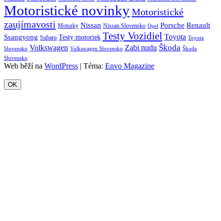
Motoristické novinky
Motoristické
zaujímavosti
Porsche
Renault
Nissan
Motorky
Nissan Slovensko
Opel
Testy Vozidiel
Toyota
Ssangyong
Testy motoriek
Subaru
Toyota
Škoda
Volkswagen
Zabi nudu
Slovensko
Volkswagen Slovensko
Škoda
Slovensko
Web běží na
WordPress
|
Téma:
Envo Magazine
OK