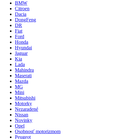
BMW
Citroen
Dacia
DongFeng
DR
Fiat
Ford
Honda
Hyundai
Jaguar
Kia
Lada
Mahindra
Maserati
Mazda
MG
Mini
Mitsubishi
Motorky
Nezaradené
Nissan
Novinky
Opel
Osobnosť motorizmom
Peugeot