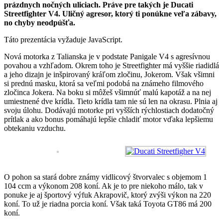
prázdnych nočných uliciach. Práve pre takých je Ducati
Streetfighter V4. Uličný agresor, ktorý ti ponúkne veľa zábavy,
no chyby neodpúšťa.
Táto prezentácia vyžaduje JavaScript.
Nová motorka z Talianska je v podstate Panigale V4 s agresívnou
povahou a vzhľadom. Okrem toho je Streetfighter má vyššie riadidlá
a jeho dizajn je inšpirovaný kráľom zločinu, Jokerom. Však všimni
si prednú masku, ktorá sa veľmi podobá na známeho filmového
zločinca Jokera. Na boku si môžeš všimnúť malú kapotáž a na nej
umiestnené dve krídla. Tieto krídla tam nie sú len na okrasu. Plnia aj
svoju úlohu. Dodávajú motorke pri vyšších rýchlostiach dodatočný
prítlak a ako bonus pomáhajú lepšie chladiť motor vďaka lepšiemu
obtekaniu vzduchu.
O pohon sa stará dobre známy vidlicový štvorvalec s objemom 1
104 ccm a výkonom 208 koní. Ak je to pre niekoho málo, tak v
ponuke je aj športový výfuk Akrapovič, ktorý zvýši výkon na 220
koní. To už je riadna porcia koní. Však taká Toyota GT86 má 200
koní.