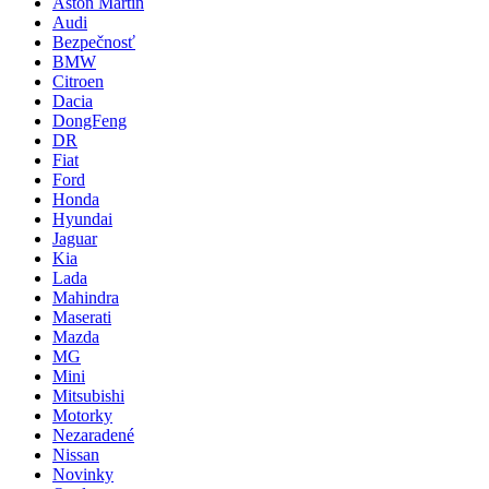
Aston Martin
Audi
Bezpečnosť
BMW
Citroen
Dacia
DongFeng
DR
Fiat
Ford
Honda
Hyundai
Jaguar
Kia
Lada
Mahindra
Maserati
Mazda
MG
Mini
Mitsubishi
Motorky
Nezaradené
Nissan
Novinky