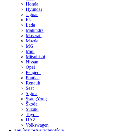
Honda
Hyundai
Jaguar
Kia
Lada
Mahindra
Maserati
Mazda
MG
Mini
Mitsubishi
Nissan
Opel
Peugeot
Pontiac
Renault
Seat
Sigma
SsangYong
Škoda
Suzuki
Toyota
UAZ
Volkswagen
Zaujímavosti a technológie