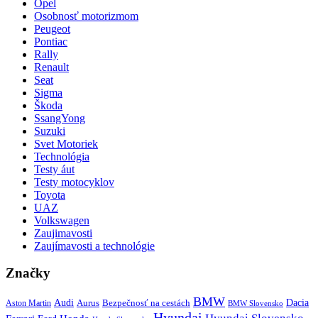
Opel
Osobnosť motorizmom
Peugeot
Pontiac
Rally
Renault
Seat
Sigma
Škoda
SsangYong
Suzuki
Svet Motoriek
Technológia
Testy áut
Testy motocyklov
Toyota
UAZ
Volkswagen
Zaujimavosti
Zaujímavosti a technológie
Značky
BMW
Audi
Bezpečnosť na cestách
Dacia
Aston Martin
Aurus
BMW Slovensko
Hyundai