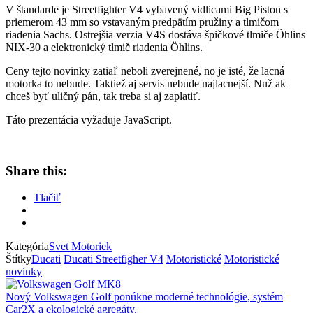
V štandarde je Streetfighter V4 vybavený vidlicami Big Piston s
priemerom 43 mm so vstavaným predpätím pružiny a tlmičom
riadenia Sachs. Ostrejšia verzia V4S dostáva špičkové tlmiče Öhlins
NIX-30 a elektronický tlmič riadenia Öhlins.
Ceny tejto novinky zatiaľ neboli zverejnené, no je isté, že lacná
motorka to nebude. Taktiež aj servis nebude najlacnejší. Nuž ak
chceš byť uličný pán, tak treba si aj zaplatiť.
Táto prezentácia vyžaduje JavaScript.
Share this:
Tlačiť
Kategória
Svet Motoriek
Štítky
Ducati
Ducati Streetfigher V4
Motoristické
Motoristické
novinky
Nový Volkswagen Golf ponúkne moderné technológie, systém
Car2X a ekologické agregáty.