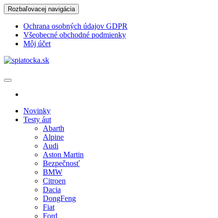
Skip
Rozbaľovacej navigácia
to
the
Ochrana osobných údajov GDPR
content
Všeobecné obchodné podmienky
Môj účet
spiatocka.sk
Najzaujímavejšie motoristické správy
Novinky
Testy áut
Abarth
Alpine
Audi
Aston Martin
Bezpečnosť
BMW
Citroen
Dacia
DongFeng
Fiat
Ford