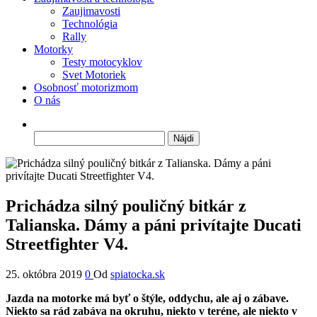
Zaujimavosti
Technológia
Rally
Motorky
Testy motocyklov
Svet Motoriek
Osobnosť motorizmom
O nás
Hľadať:
Prichádza silný pouličný bitkár z
Talianska. Dámy a páni privítajte Ducati
Streetfighter V4.
25. októbra 2019
0
Od
spiatocka.sk
Jazda na motorke má byť o štýle, oddychu, ale aj o zábave.
Niekto sa rád zabáva na okruhu, niekto v teréne, ale niekto v