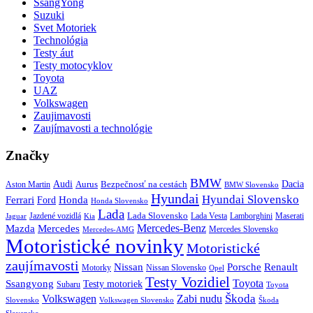
SsangYong
Suzuki
Svet Motoriek
Technológia
Testy áut
Testy motocyklov
Toyota
UAZ
Volkswagen
Zaujimavosti
Zaujímavosti a technológie
Značky
BMW
Audi
Bezpečnosť na cestách
Dacia
Aston Martin
Aurus
BMW Slovensko
Hyundai
Hyundai Slovensko
Honda
Ferrari
Ford
Honda Slovensko
Lada
Lada Slovensko
Jazdené vozidlá
Lada Vesta
Maserati
Kia
Lamborghini
Jaguar
Mercedes-Benz
Mazda
Mercedes
Mercedes Slovensko
Mercedes-AMG
Motoristické novinky
Motoristické
zaujímavosti
Porsche
Renault
Nissan
Motorky
Nissan Slovensko
Opel
Testy Vozidiel
Toyota
Ssangyong
Testy motoriek
Subaru
Toyota
Škoda
Volkswagen
Zabi nudu
Slovensko
Volkswagen Slovensko
Škoda