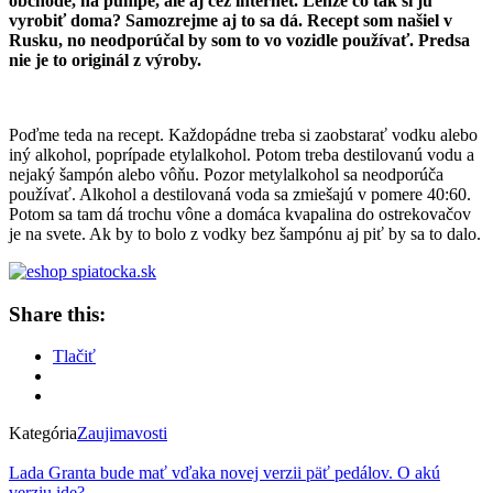
obchode, na pumpe, ale aj cez internet. Lenže čo tak si ju
vyrobiť doma? Samozrejme aj to sa dá. Recept som našiel v
Rusku, no neodporúčal by som to vo vozidle používať. Predsa
nie je to originál z výroby.
Poďme teda na recept. Každopádne treba si zaobstarať vodku alebo
iný alkohol, poprípade etylalkohol. Potom treba destilovanú vodu a
nejaký šampón alebo vôňu. Pozor metylalkohol sa neodporúča
používať. Alkohol a destilovaná voda sa zmiešajú v pomere 40:60.
Potom sa tam dá trochu vône a domáca kvapalina do ostrekovačov
je na svete. Ak by to bolo z vodky bez šampónu aj piť by sa to dalo.
Share this:
Tlačiť
Kategória
Zaujimavosti
Lada Granta bude mať vďaka novej verzii päť pedálov. O akú
verziu ide?