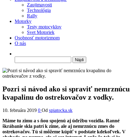
Zaujimavosti
Technológia
Rally
Motorky
Testy motocyklov
Svet Motoriek
Osobnosť motorizmom
O nás
Hľadať:
Pozri si návod ako si spraviť nemrznúcu
kvapalinu do ostrekovačov z vodky.
10. februára 2019
0
Od
spiatocka.sk
Máme tu zimu a s ňou spojenú aj údržbu vozidla. Ranné
škrábanie skla patrí k zime, ale aj nemrznúcu zmes do
ostrekovačov. Tú si môžeme kúpiť v podstate kdekoľvek. V