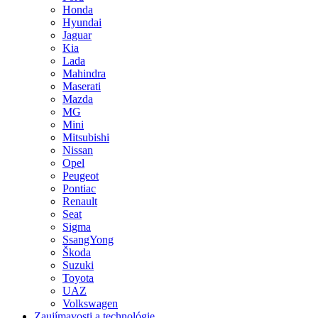
Honda
Hyundai
Jaguar
Kia
Lada
Mahindra
Maserati
Mazda
MG
Mini
Mitsubishi
Nissan
Opel
Peugeot
Pontiac
Renault
Seat
Sigma
SsangYong
Škoda
Suzuki
Toyota
UAZ
Volkswagen
Zaujímavosti a technológie