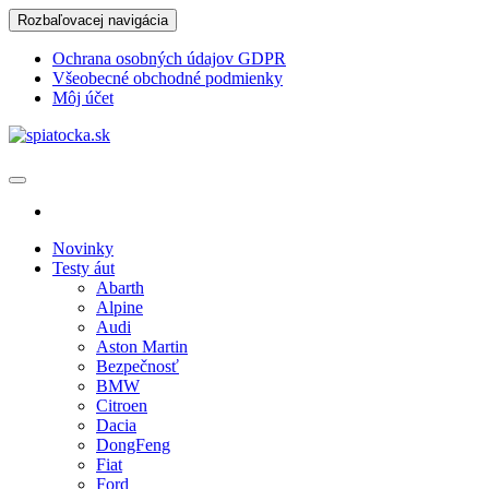
Skip
Rozbaľovacej navigácia
to
the
Ochrana osobných údajov GDPR
content
Všeobecné obchodné podmienky
Môj účet
spiatocka.sk
Najzaujímavejšie motoristické správy
Novinky
Testy áut
Abarth
Alpine
Audi
Aston Martin
Bezpečnosť
BMW
Citroen
Dacia
DongFeng
Fiat
Ford