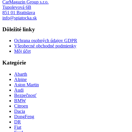
CarMagazin Group s.r.o.
Tupolevová 6B
851 01 Bratislava
info@spiatocka.sk
Dôležité linky
Ochrana osobných údajov GDPR
Všeobecné obchodné podmienky
Môj účet
Kategórie
Abarth
Alpine
Aston Martin
Audi
Bezpečnosť
BMW
Citroen
Dacia
DongFeng
DR
Fiat