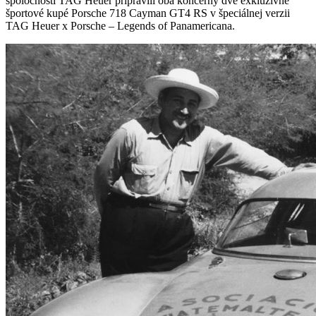
spoločnosti TAG Heuer pripravili oba koncerny dve exkluzívne
športové kupé Porsche 718 Cayman GT4 RS v špeciálnej verzii
TAG Heuer x Porsche – Legends of Panamericana.