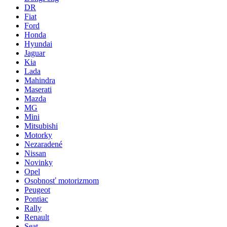
DR
Fiat
Ford
Honda
Hyundai
Jaguar
Kia
Lada
Mahindra
Maserati
Mazda
MG
Mini
Mitsubishi
Motorky
Nezaradené
Nissan
Novinky
Opel
Osobnosť motorizmom
Peugeot
Pontiac
Rally
Renault
Seat