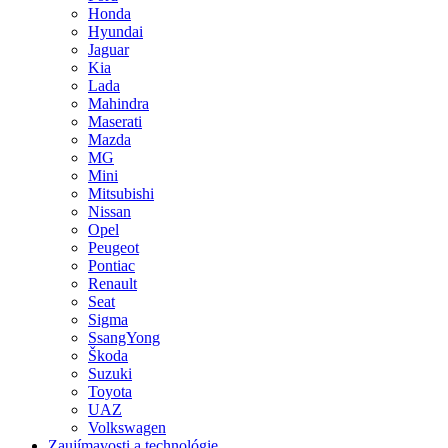
Honda
Hyundai
Jaguar
Kia
Lada
Mahindra
Maserati
Mazda
MG
Mini
Mitsubishi
Nissan
Opel
Peugeot
Pontiac
Renault
Seat
Sigma
SsangYong
Škoda
Suzuki
Toyota
UAZ
Volkswagen
Zaujímavosti a technológie