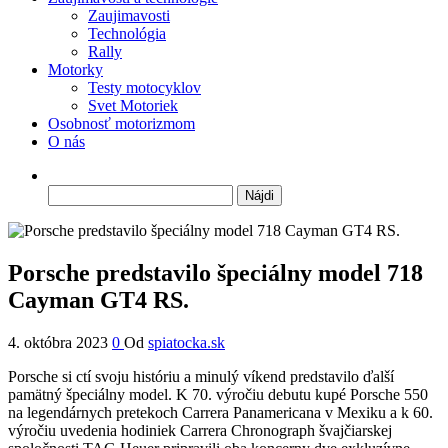
Zaujimavosti
Technológia
Rally
Motorky
Testy motocyklov
Svet Motoriek
Osobnosť motorizmom
O nás
Hľadať:
Porsche predstavilo špeciálny model 718
Cayman GT4 RS.
4. októbra 2023
0
Od
spiatocka.sk
Porsche si ctí svoju históriu a minulý víkend predstavilo ďalší
pamätný špeciálny model. K 70. výročiu debutu kupé Porsche 550
na legendárnych pretekoch Carrera Panamericana v Mexiku a k 60.
výročiu uvedenia hodiniek Carrera Chronograph švajčiarskej