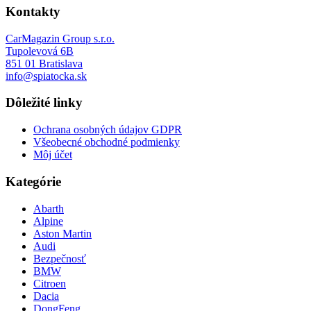
Kontakty
CarMagazin Group s.r.o.
Tupolevová 6B
851 01 Bratislava
info@spiatocka.sk
Dôležité linky
Ochrana osobných údajov GDPR
Všeobecné obchodné podmienky
Môj účet
Kategórie
Abarth
Alpine
Aston Martin
Audi
Bezpečnosť
BMW
Citroen
Dacia
DongFeng