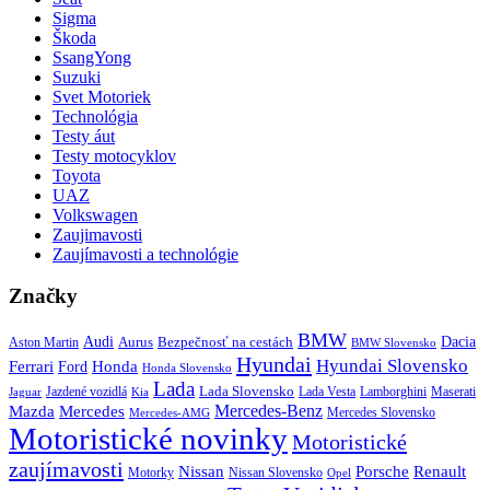
Sigma
Škoda
SsangYong
Suzuki
Svet Motoriek
Technológia
Testy áut
Testy motocyklov
Toyota
UAZ
Volkswagen
Zaujimavosti
Zaujímavosti a technológie
Značky
BMW
Audi
Bezpečnosť na cestách
Dacia
Aston Martin
Aurus
BMW Slovensko
Hyundai
Hyundai Slovensko
Honda
Ferrari
Ford
Honda Slovensko
Lada
Lada Slovensko
Jazdené vozidlá
Lada Vesta
Maserati
Kia
Lamborghini
Jaguar
Mercedes-Benz
Mazda
Mercedes
Mercedes Slovensko
Mercedes-AMG
Motoristické novinky
Motoristické
zaujímavosti
Porsche
Renault
Nissan
Motorky
Nissan Slovensko
Opel