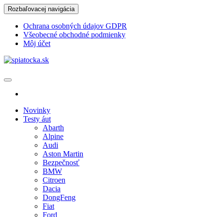
Skip
Rozbaľovacej navigácia
to
the
Ochrana osobných údajov GDPR
content
Všeobecné obchodné podmienky
Môj účet
spiatocka.sk
Najzaujímavejšie motoristické správy
Novinky
Testy áut
Abarth
Alpine
Audi
Aston Martin
Bezpečnosť
BMW
Citroen
Dacia
DongFeng
Fiat
Ford