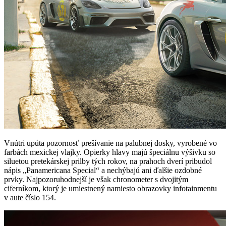
Vnútri upúta pozornosť prešívanie na palubnej dosky, vyrobené vo
farbách mexickej vlajky. Opierky hlavy majú špeciálnu výšivku so
siluetou pretekárskej prilby tých rokov, na prahoch dverí pribudol
nápis „Panamericana Special“ a nechýbajú ani ďalšie ozdobné
prvky. Najpozoruhodnejší je však chronometer s dvojitým
ciferníkom, ktorý je umiestnený namiesto obrazovky infotainmentu
v aute číslo 154.