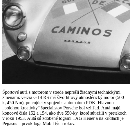
Športové autá s motorom v strede neprešli žiadnymi technickými
zmenami: verzia GT4 RS má štvorlitrový atmosférický motor (500
k, 450 Nm), pracujúci v spojení s automatom PDK. Hlavnou
„polohou kreativity“ špecialistov Porsche bol vzhľad. Autá majú
koncové čísla 152 a 154, ako dve 550-ky, ktoré súťažili v pretekoch
v roku 1953. Autá sú zdobené logami TAG Heuer a na krídlach je
Pegasus – prvok loga Mobil tých rokov.