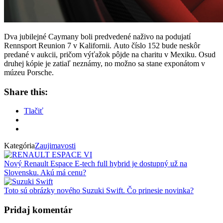
Dva jubilejné Caymany boli predvedené naživo na podujatí
Rennsport Reunion 7 v Kalifornii. Auto číslo 152 bude neskôr
predané v aukcii, pričom výťažok pôjde na charitu v Mexiku. Osud
druhej kópie je zatiaľ neznámy, no možno sa stane exponátom v
múzeu Porsche.
Share this:
Tlačiť
Kategória
Zaujimavosti
Nový Renault Espace E-tech full hybrid je dostupný už na
Slovensku. Akú má cenu?
Toto sú obrázky nového Suzuki Swift. Čo prinesie novinka?
Pridaj komentár