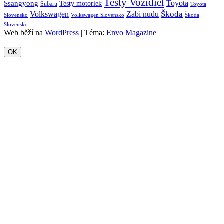
Testy Vozidiel
Toyota
Ssangyong
Testy motoriek
Subaru
Toyota
Škoda
Volkswagen
Zabi nudu
Slovensko
Volkswagen Slovensko
Škoda
Slovensko
Web běží na
WordPress
|
Téma:
Envo Magazine
OK