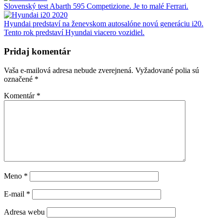
Slovenský test Abarth 595 Competizione. Je to malé Ferrari.
Hyundai predstaví na ženevskom autosalóne novú generáciu i20.
Tento rok predstaví Hyundai viacero vozidiel.
Pridaj komentár
Vaša e-mailová adresa nebude zverejnená.
Vyžadované polia sú
označené
*
Komentár
*
Meno
*
E-mail
*
Adresa webu