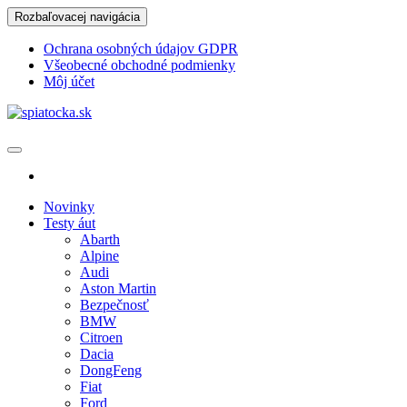
Skip
Rozbaľovacej navigácia
to
the
Ochrana osobných údajov GDPR
content
Všeobecné obchodné podmienky
Môj účet
spiatocka.sk
Najzaujímavejšie motoristické správy
Novinky
Testy áut
Abarth
Alpine
Audi
Aston Martin
Bezpečnosť
BMW
Citroen
Dacia
DongFeng
Fiat
Ford