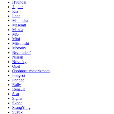
Hyundai
Jaguar
Kia
Lada
Mahindra
Maserati
Mazda
MG
Mini
Mitsubishi
Motorky
Nezaradené
Nissan
Novinky
Opel
Osobnosť motorizmom
Peugeot
Pontiac
Rally
Renault
Seat
Sigma
Škoda
SsangYong
Suzuki