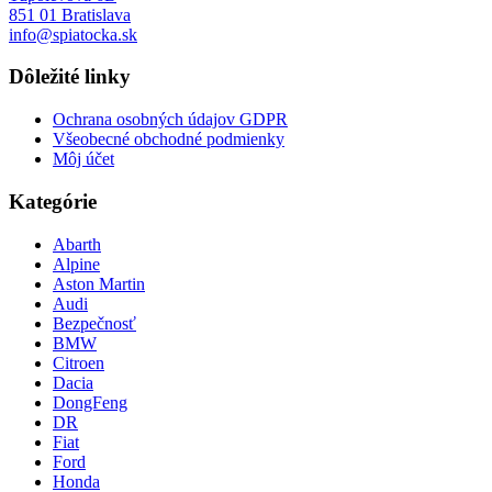
851 01 Bratislava
info@spiatocka.sk
Dôležité linky
Ochrana osobných údajov GDPR
Všeobecné obchodné podmienky
Môj účet
Kategórie
Abarth
Alpine
Aston Martin
Audi
Bezpečnosť
BMW
Citroen
Dacia
DongFeng
DR
Fiat
Ford
Honda