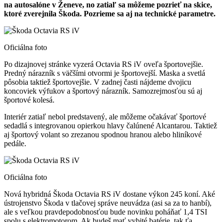
na autosalóne v Ženeve, no zatiaľ sa môžeme pozrieť na skice,
ktoré zverejnila Škoda. Pozrieme sa aj na technické parametre.
Oficiálna foto
Po dizajnovej stránke vyzerá Octavia RS iV oveľa športovejšie.
Predný nárazník s väčšími otvormi je športovejší. Maska a svetlá
pôsobia taktiež športovejšie. V zadnej časti nájdeme dvojicu
koncoviek výfukov a športový nárazník. Samozrejmosťou sú aj
športové kolesá.
Interiér zatiaľ nebol predstavený, ale môžeme očakávať športové
sedadlá s integrovanou opierkou hlavy čalúnené Alcantarou. Taktiež
aj športový volant so zrezanou spodnou hranou alebo hliníkové
pedále.
Oficiálna foto
Nová hybridná Škoda Octavia RS iV dostane výkon 245 koní. Aké
ústrojenstvo Škoda v tlačovej správe neuvádza (asi sa za to hanbí),
ale s veľkou pravdepodobnosťou bude novinku poháňať 1,4 TSI
spolu s elektromotorom. Ak budeš mať vybité batérie, tak ťa