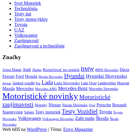
Svet Motoriek
Technológia
Testy áut
Testy motocyklov
Toyota
UAZ
Volkswagen
Zaujimavosti
Zaujímavosti a technológie
Značky
BMW
Audi
Bezpečnosť na cestách
Dacia
Aston Martin
Aurus
BMW Slovensko
Hyundai
Hyundai Slovensko
Honda
Ferrari
Ford
Honda Slovensko
Lada
Lada Slovensko
Jazdené vozidlá
Lada Vesta
Maserati
Kia
Lamborghini
Jaguar
Mercedes-Benz
Mazda
Mercedes
Mercedes Slovensko
Mercedes-AMG
Motoristické novinky
Motoristické
zaujímavosti
Porsche
Renault
Nissan
Motorky
Nissan Slovensko
Opel
Testy Vozidiel
Toyota
Ssangyong
Testy motoriek
Subaru
Toyota
Škoda
Volkswagen
Zabi nudu
Slovensko
Volkswagen Slovensko
Škoda
Slovensko
Web běží na
WordPress
|
Téma:
Envo Magazine