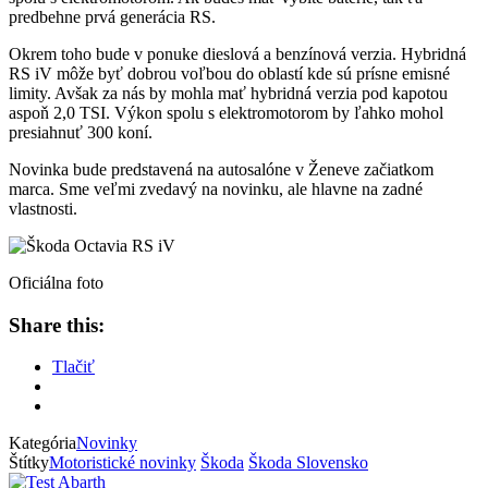
predbehne prvá generácia RS.
Okrem toho bude v ponuke dieslová a benzínová verzia. Hybridná
RS iV môže byť dobrou voľbou do oblastí kde sú prísne emisné
limity. Avšak za nás by mohla mať hybridná verzia pod kapotou
aspoň 2,0 TSI. Výkon spolu s elektromotorom by ľahko mohol
presiahnuť 300 koní.
Novinka bude predstavená na autosalóne v Ženeve začiatkom
marca. Sme veľmi zvedavý na novinku, ale hlavne na zadné
vlastnosti.
Oficiálna foto
Share this:
Tlačiť
Kategória
Novinky
Štítky
Motoristické novinky
Škoda
Škoda Slovensko