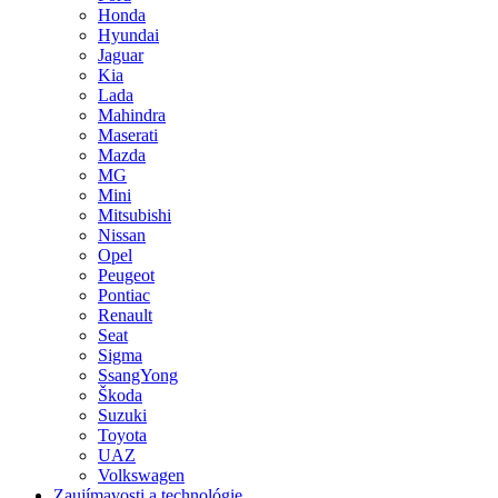
Honda
Hyundai
Jaguar
Kia
Lada
Mahindra
Maserati
Mazda
MG
Mini
Mitsubishi
Nissan
Opel
Peugeot
Pontiac
Renault
Seat
Sigma
SsangYong
Škoda
Suzuki
Toyota
UAZ
Volkswagen
Zaujímavosti a technológie