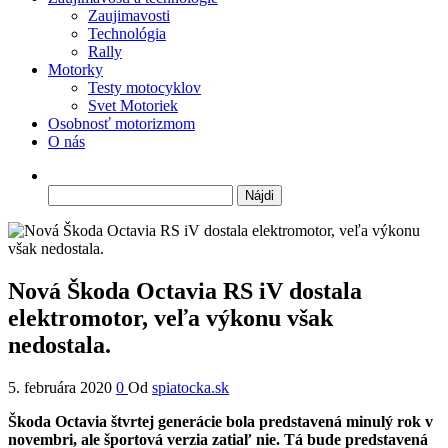
Zaujimavosti
Technológia
Rally
Motorky
Testy motocyklov
Svet Motoriek
Osobnosť motorizmom
O nás
Hľadať:
Nová Škoda Octavia RS iV dostala
elektromotor, veľa výkonu však
nedostala.
5. februára 2020
0
Od
spiatocka.sk
Škoda Octavia štvrtej generácie bola predstavená minulý rok v
novembri, ale športová verzia zatiaľ nie. Tá bude predstavená