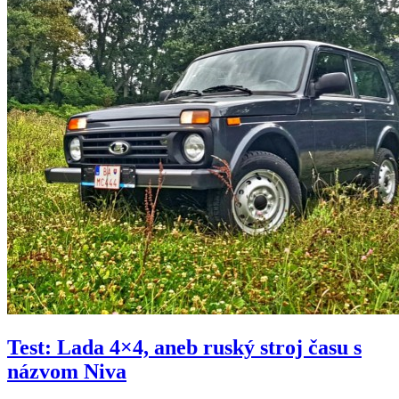
Test: Lada 4×4, aneb ruský stroj času s
názvom Niva