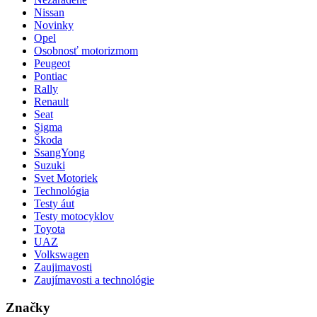
Nissan
Novinky
Opel
Osobnosť motorizmom
Peugeot
Pontiac
Rally
Renault
Seat
Sigma
Škoda
SsangYong
Suzuki
Svet Motoriek
Technológia
Testy áut
Testy motocyklov
Toyota
UAZ
Volkswagen
Zaujimavosti
Zaujímavosti a technológie
Značky