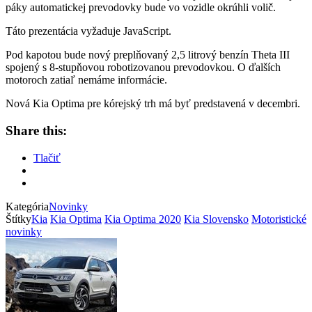
páky automatickej prevodovky bude vo vozidle okrúhli volič.
Táto prezentácia vyžaduje JavaScript.
Pod kapotou bude nový preplňovaný 2,5 litrový benzín Theta III
spojený s 8-stupňovou robotizovanou prevodovkou. O ďalších
motoroch zatiaľ nemáme informácie.
Nová Kia Optima pre kórejský trh má byť predstavená v decembri.
Share this:
Tlačiť
Kategória
Novinky
Štítky
Kia
Kia Optima
Kia Optima 2020
Kia Slovensko
Motoristické
novinky