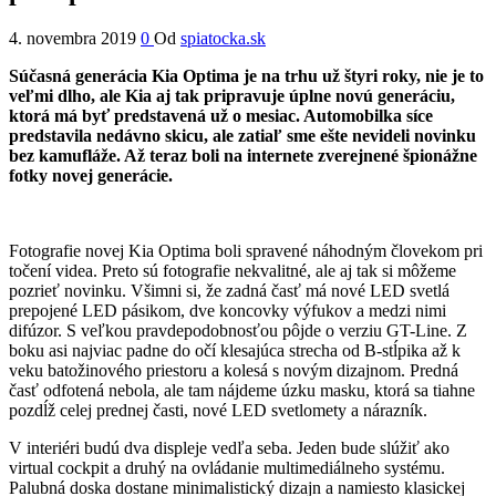
4. novembra 2019
0
Od
spiatocka.sk
Súčasná generácia Kia Optima je na trhu už štyri roky, nie je to
veľmi dlho, ale Kia aj tak pripravuje úplne novú generáciu,
ktorá má byť predstavená už o mesiac. Automobilka síce
predstavila nedávno skicu, ale zatiaľ sme ešte nevideli novinku
bez kamufláže. Až teraz boli na internete zverejnené špionážne
fotky novej generácie.
Fotografie novej Kia Optima boli spravené náhodným človekom pri
točení videa. Preto sú fotografie nekvalitné, ale aj tak si môžeme
pozrieť novinku. Všimni si, že zadná časť má nové LED svetlá
prepojené LED pásikom, dve koncovky výfukov a medzi nimi
difúzor. S veľkou pravdepodobnosťou pôjde o verziu GT-Line. Z
boku asi najviac padne do očí klesajúca strecha od B-stĺpika až k
veku batožinového priestoru a kolesá s novým dizajnom. Predná
časť odfotená nebola, ale tam nájdeme úzku masku, ktorá sa tiahne
pozdĺž celej prednej časti, nové LED svetlomety a nárazník.
V interiéri budú dva displeje vedľa seba. Jeden bude slúžiť ako
virtual cockpit a druhý na ovládanie multimediálneho systému.
Palubná doska dostane minimalistický dizajn a namiesto klasickej