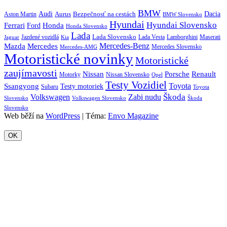
BMW
Audi
Bezpečnosť na cestách
Dacia
Aston Martin
Aurus
BMW Slovensko
Hyundai
Hyundai Slovensko
Honda
Ferrari
Ford
Honda Slovensko
Lada
Lada Slovensko
Jazdené vozidlá
Lada Vesta
Maserati
Kia
Lamborghini
Jaguar
Mercedes-Benz
Mazda
Mercedes
Mercedes Slovensko
Mercedes-AMG
Motoristické novinky
Motoristické
zaujímavosti
Porsche
Renault
Nissan
Motorky
Nissan Slovensko
Opel
Testy Vozidiel
Toyota
Ssangyong
Testy motoriek
Subaru
Toyota
Škoda
Volkswagen
Zabi nudu
Slovensko
Volkswagen Slovensko
Škoda
Slovensko
Web běží na
WordPress
|
Téma:
Envo Magazine
OK