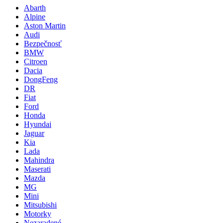
Abarth
Alpine
Aston Martin
Audi
Bezpečnosť
BMW
Citroen
Dacia
DongFeng
DR
Fiat
Ford
Honda
Hyundai
Jaguar
Kia
Lada
Mahindra
Maserati
Mazda
MG
Mini
Mitsubishi
Motorky
Nezaradené