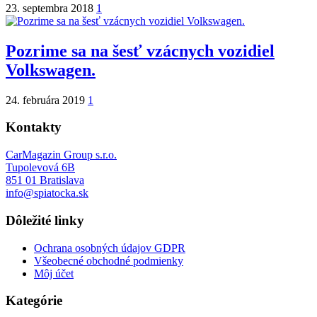
23. septembra 2018
1
Pozrime sa na šesť vzácnych vozidiel
Volkswagen.
24. februára 2019
1
Kontakty
CarMagazin Group s.r.o.
Tupolevová 6B
851 01 Bratislava
info@spiatocka.sk
Dôležité linky
Ochrana osobných údajov GDPR
Všeobecné obchodné podmienky
Môj účet
Kategórie