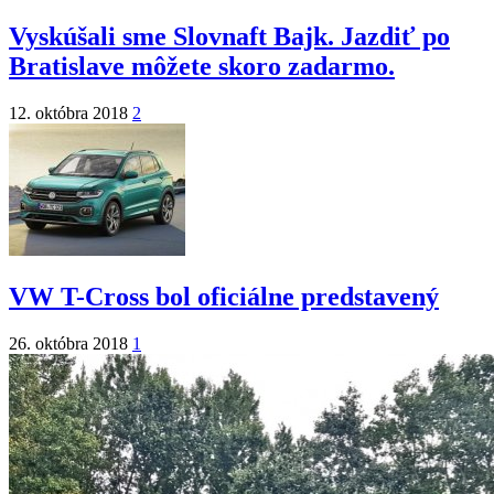
Vyskúšali sme Slovnaft Bajk. Jazdiť po
Bratislave môžete skoro zadarmo.
12. októbra 2018
2
VW T-Cross bol oficiálne predstavený
26. októbra 2018
1