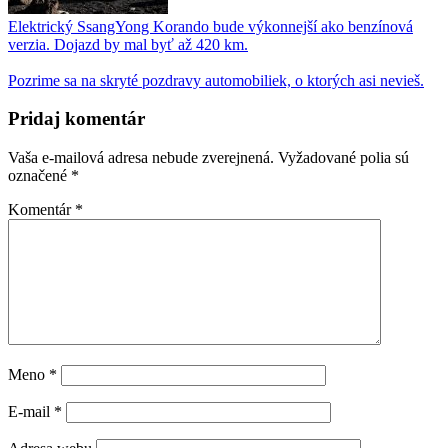
Elektrický SsangYong Korando bude výkonnejší ako benzínová
verzia. Dojazd by mal byť až 420 km.
Pozrime sa na skryté pozdravy automobiliek, o ktorých asi nevieš.
Pridaj komentár
Vaša e-mailová adresa nebude zverejnená.
Vyžadované polia sú
označené
*
Komentár
*
Meno
*
E-mail
*