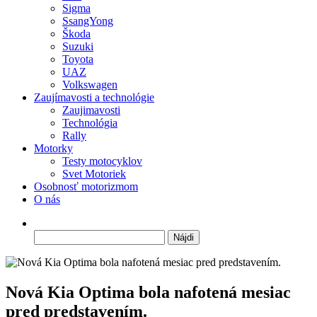
Sigma
SsangYong
Škoda
Suzuki
Toyota
UAZ
Volkswagen
Zaujímavosti a technológie
Zaujimavosti
Technológia
Rally
Motorky
Testy motocyklov
Svet Motoriek
Osobnosť motorizmom
O nás
Hľadať:
Nová Kia Optima bola nafotená mesiac
pred predstavením.