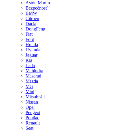
Aston Martin
Bezpečnosť
BMW
Citroen
Dacia
DongFeng
Fiat
Ford
Honda
Hyundai
Jaguar
Kia
Lada
Mahindra
Maserati
Mazda
MG
Mini
Mitsubishi
Nissan
Opel
Peugeot
Pontiac
Renault
Seat