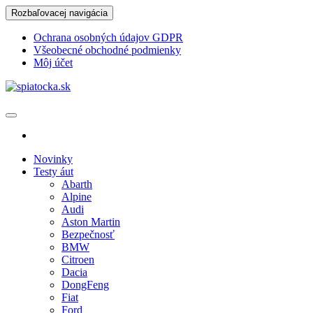
Skip
Rozbaľovacej navigácia
to
the
Ochrana osobných údajov GDPR
content
Všeobecné obchodné podmienky
Môj účet
spiatocka.sk
Najzaujímavejšie motoristické správy
Novinky
Testy áut
Abarth
Alpine
Audi
Aston Martin
Bezpečnosť
BMW
Citroen
Dacia
DongFeng
Fiat
Ford