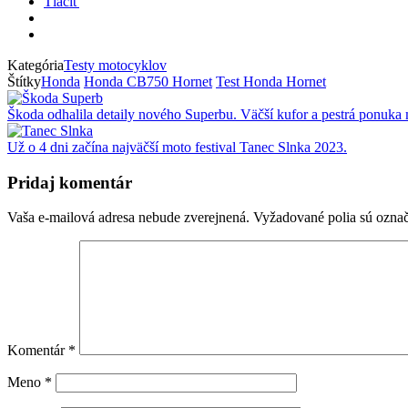
Tlačiť
Kategória
Testy motocyklov
Štítky
Honda
Honda CB750 Hornet
Test Honda Hornet
Škoda odhalila detaily nového Superbu. Väčší kufor a pestrá ponuka
Už o 4 dni začína najväčší moto festival Tanec Slnka 2023.
Pridaj komentár
Vaša e-mailová adresa nebude zverejnená.
Vyžadované polia sú ozna
Komentár
*
Meno
*