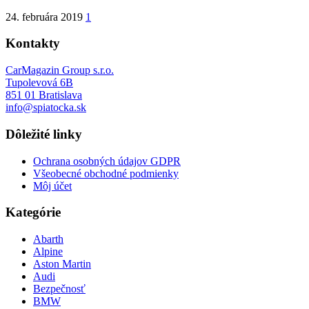
24. februára 2019
1
Kontakty
CarMagazin Group s.r.o.
Tupolevová 6B
851 01 Bratislava
info@spiatocka.sk
Dôležité linky
Ochrana osobných údajov GDPR
Všeobecné obchodné podmienky
Môj účet
Kategórie
Abarth
Alpine
Aston Martin
Audi
Bezpečnosť
BMW