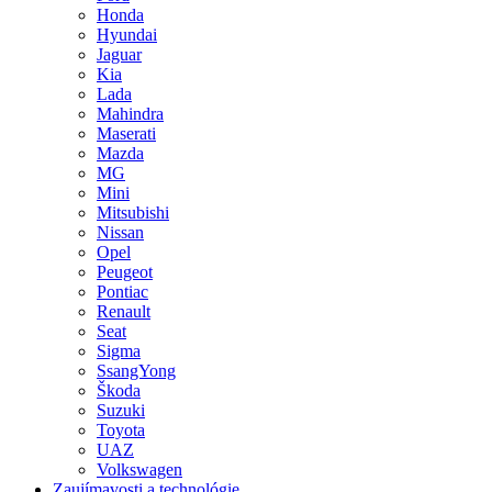
Honda
Hyundai
Jaguar
Kia
Lada
Mahindra
Maserati
Mazda
MG
Mini
Mitsubishi
Nissan
Opel
Peugeot
Pontiac
Renault
Seat
Sigma
SsangYong
Škoda
Suzuki
Toyota
UAZ
Volkswagen
Zaujímavosti a technológie