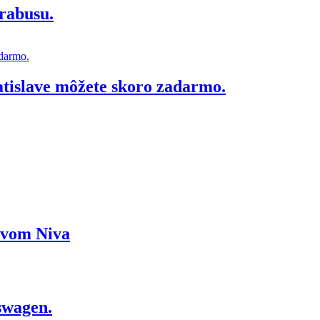
rabusu.
atislave môžete skoro zadarmo.
ázvom Niva
swagen.