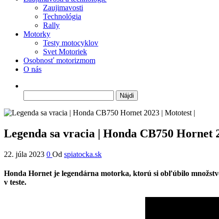
Zaujimavosti
Technológia
Rally
Motorky
Testy motocyklov
Svet Motoriek
Osobnosť motorizmom
O nás
Hľadať:
Legenda sa vracia | Honda CB750 Hornet 20
22. júla 2023
0
Od
spiatocka.sk
Honda Hornet je legendárna motorka, ktorú si obľúbilo množstv
v teste.