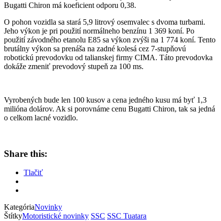
Bugatti Chiron má koeficient odporu 0,38.
O pohon vozidla sa stará 5,9 litrový osemvalec s dvoma turbami.
Jeho výkon je pri použití normálneho benzínu 1 369 koní. Po
použití závodného etanolu E85 sa výkon zvýši na 1 774 koní. Tento
brutálny výkon sa prenáša na zadné kolesá cez 7-stupňovú
robotickú prevodovku od talianskej firmy CIMA. Táto prevodovka
dokáže zmeniť prevodový stupeň za 100 ms.
Vyrobených bude len 100 kusov a cena jedného kusu má byť 1,3
milióna dolárov. Ak si porovnáme cenu Bugatti Chiron, tak sa jedná
o celkom lacné vozidlo.
Share this:
Tlačiť
Kategória
Novinky
Štítky
Motoristické novinky
SSC
SSC Tuatara