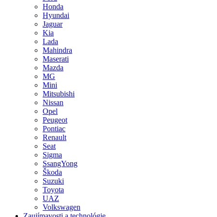
Honda
Hyundai
Jaguar
Kia
Lada
Mahindra
Maserati
Mazda
MG
Mini
Mitsubishi
Nissan
Opel
Peugeot
Pontiac
Renault
Seat
Sigma
SsangYong
Škoda
Suzuki
Toyota
UAZ
Volkswagen
Zaujímavosti a technológie