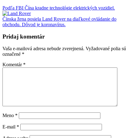
Podľa FBI Čína kradne technológie elektrických vozidiel.
Čínska žena posiela Land Rover na diaľkové ovládanie do
obchodu. Dôvod je koronavírus.
Pridaj komentár
Vaša e-mailová adresa nebude zverejnená.
Vyžadované polia sú
označené
*
Komentár
*
Meno
*
E-mail
*