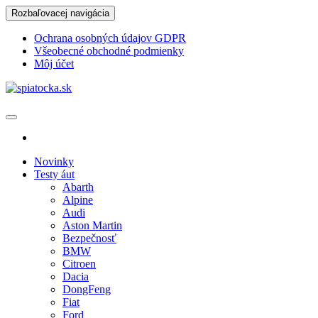
Skip
Rozbaľovacej navigácia
to
the
Ochrana osobných údajov GDPR
content
Všeobecné obchodné podmienky
Môj účet
spiatocka.sk
Najzaujímavejšie motoristické správy
Novinky
Testy áut
Abarth
Alpine
Audi
Aston Martin
Bezpečnosť
BMW
Citroen
Dacia
DongFeng
Fiat
Ford