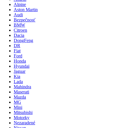
Alpine
Aston Martin
Audi
Bezpečnosť
BMW
Citroen
Dacia
DongFeng
DR
Fiat
Ford
Honda
Hyundai
Jaguar
Kia
Lada
Mahindra
Maserati
Mazda
MG
Mini
Mitsubishi
Motorky
Nezaradené
Nissan