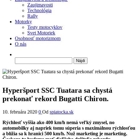
Zaujimavosti
Technológia
Rally
Motorky
Testy motocyklov
Svet Motoriek
Osobnosť motorizmom
O nás
Hľadať:
Hyperšport SSC Tuatara sa chystá
prekonať rekord Bugatti Chiron.
10. februára 2020
0
Od
spiatocka.sk
Rýchlosť vyššia ako 400 km/h nemá veľký zmysel, no
automobilky aj napriek tomu súperia s maximálnou rýchlosťou
a blížia sa k hranici 500 km/h. Nuž marketing je marketing.