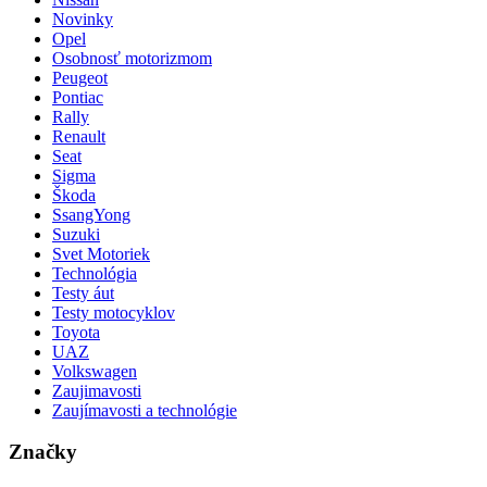
Novinky
Opel
Osobnosť motorizmom
Peugeot
Pontiac
Rally
Renault
Seat
Sigma
Škoda
SsangYong
Suzuki
Svet Motoriek
Technológia
Testy áut
Testy motocyklov
Toyota
UAZ
Volkswagen
Zaujimavosti
Zaujímavosti a technológie
Značky