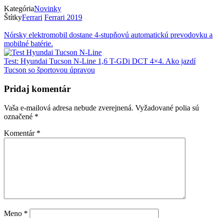
Kategória
Novinky
Štítky
Ferrari
Ferrari 2019
Nórsky elektromobil dostane 4-stupňovú automatickú prevodovku a
mobilné batérie.
Test: Hyundai Tucson N-Line 1,6 T-GDi DCT 4×4. Ako jazdí
Tucson so športovou úpravou
Pridaj komentár
Vaša e-mailová adresa nebude zverejnená.
Vyžadované polia sú
označené
*
Komentár
*
Meno
*