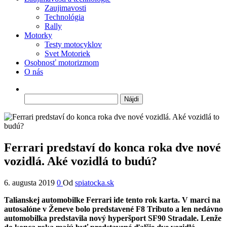
Zaujimavosti
Technológia
Rally
Motorky
Testy motocyklov
Svet Motoriek
Osobnosť motorizmom
O nás
Hľadať:
Ferrari predstaví do konca roka dve nové
vozidlá. Aké vozidlá to budú?
6. augusta 2019
0
Od
spiatocka.sk
Talianskej automobilke Ferrari ide tento rok karta. V marci na
autosalóne v Ženeve bolo predstavené F8 Tributo a len nedávno
automobilka predstavila nový hyperšport SF90 Stradale. Lenže