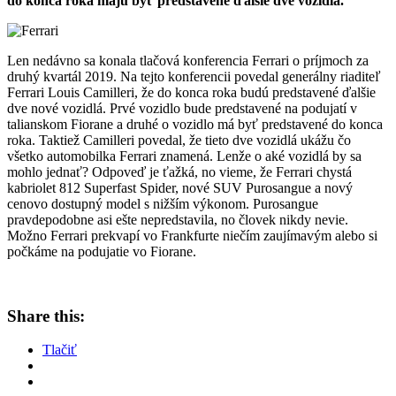
do konca roka majú byť predstavené ďalšie dve vozidlá.
Len nedávno sa konala tlačová konferencia Ferrari o príjmoch za
druhý kvartál 2019. Na tejto konferencii povedal generálny riaditeľ
Ferrari Louis Camilleri, že do konca roka budú predstavené ďalšie
dve nové vozidlá. Prvé vozidlo bude predstavené na podujatí v
talianskom Fiorane a druhé o vozidlo má byť predstavené do konca
roka. Taktiež Camilleri povedal, že tieto dve vozidlá ukážu čo
všetko automobilka Ferrari znamená. Lenže o aké vozidlá by sa
mohlo jednať? Odpoveď je ťažká, no vieme, že Ferrari chystá
kabriolet 812 Superfast Spider, nové SUV Purosangue a nový
cenovo dostupný model s nižším výkonom. Purosangue
pravdepodobne asi ešte nepredstavila, no človek nikdy nevie.
Možno Ferrari prekvapí vo Frankfurte niečím zaujímavým alebo si
počkáme na podujatie vo Fiorane.
Share this:
Tlačiť