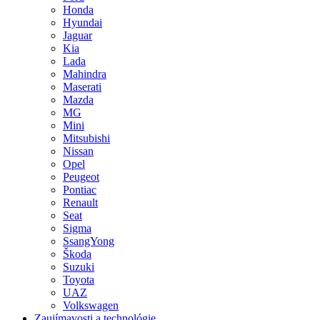
Honda
Hyundai
Jaguar
Kia
Lada
Mahindra
Maserati
Mazda
MG
Mini
Mitsubishi
Nissan
Opel
Peugeot
Pontiac
Renault
Seat
Sigma
SsangYong
Škoda
Suzuki
Toyota
UAZ
Volkswagen
Zaujímavosti a technológie