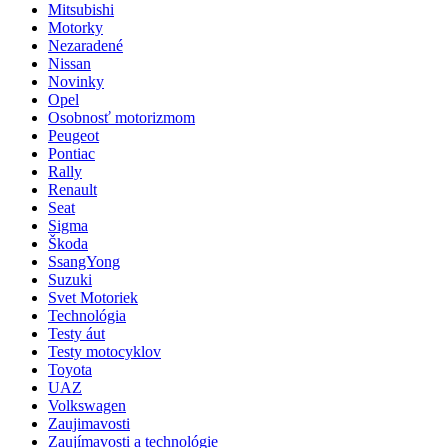
Mitsubishi
Motorky
Nezaradené
Nissan
Novinky
Opel
Osobnosť motorizmom
Peugeot
Pontiac
Rally
Renault
Seat
Sigma
Škoda
SsangYong
Suzuki
Svet Motoriek
Technológia
Testy áut
Testy motocyklov
Toyota
UAZ
Volkswagen
Zaujimavosti
Zaujímavosti a technológie