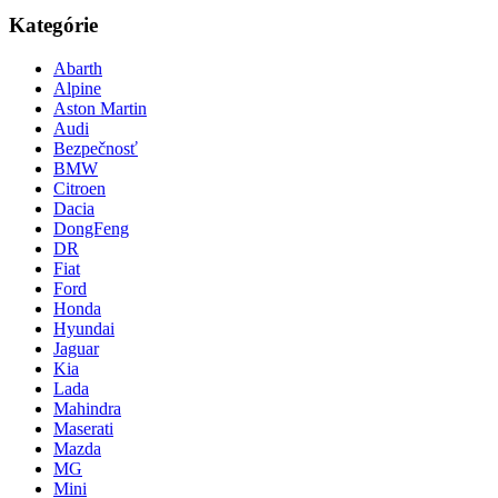
Kategórie
Abarth
Alpine
Aston Martin
Audi
Bezpečnosť
BMW
Citroen
Dacia
DongFeng
DR
Fiat
Ford
Honda
Hyundai
Jaguar
Kia
Lada
Mahindra
Maserati
Mazda
MG
Mini