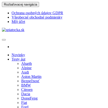
Skip
Rozbaľovacej navigácia
to
the
Ochrana osobných údajov GDPR
content
Všeobecné obchodné podmienky
Môj účet
spiatocka.sk
Najzaujímavejšie motoristické správy
Novinky
Testy áut
Abarth
Alpine
Audi
Aston Martin
Bezpečnosť
BMW
Citroen
Dacia
DongFeng
Fiat
Ford