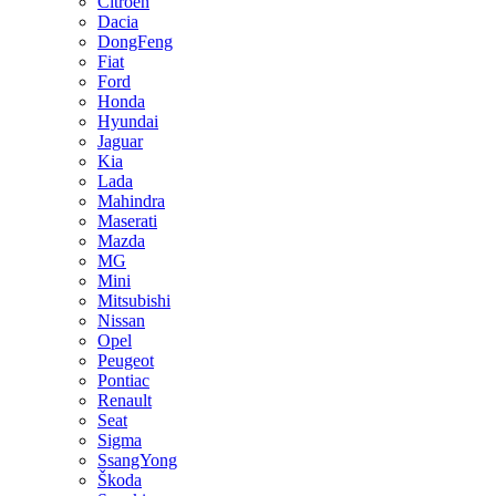
Citroen
Dacia
DongFeng
Fiat
Ford
Honda
Hyundai
Jaguar
Kia
Lada
Mahindra
Maserati
Mazda
MG
Mini
Mitsubishi
Nissan
Opel
Peugeot
Pontiac
Renault
Seat
Sigma
SsangYong
Škoda