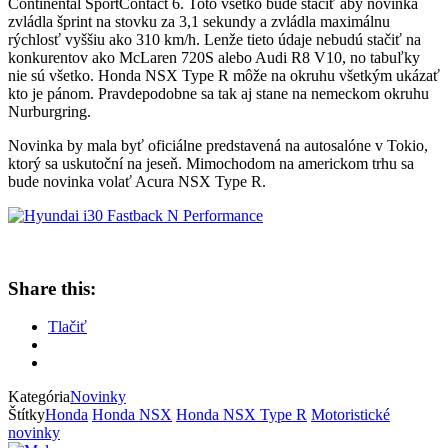
Continental SportContact 6. Toto všetko bude stačiť aby novinka
zvládla šprint na stovku za 3,1 sekundy a zvládla maximálnu
rýchlosť vyššiu ako 310 km/h. Lenže tieto údaje nebudú stačiť na
konkurentov ako McLaren 720S alebo Audi R8 V10, no tabuľky
nie sú všetko. Honda NSX Type R môže na okruhu všetkým ukázať
kto je pánom. Pravdepodobne sa tak aj stane na nemeckom okruhu
Nurburgring.
Novinka by mala byť oficiálne predstavená na autosalóne v Tokio,
ktorý sa uskutoční na jeseň. Mimochodom na americkom trhu sa
bude novinka volať Acura NSX Type R.
Share this:
Tlačiť
Kategória
Novinky
Štítky
Honda
Honda NSX
Honda NSX Type R
Motoristické
novinky