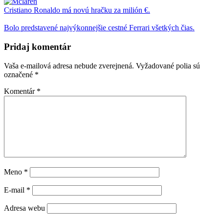
Cristiano Ronaldo má novú hračku za milión €.
Bolo predstavené najvýkonnejšie cestné Ferrari všetkých čias.
Pridaj komentár
Vaša e-mailová adresa nebude zverejnená.
Vyžadované polia sú
označené
*
Komentár
*
Meno
*
E-mail
*
Adresa webu