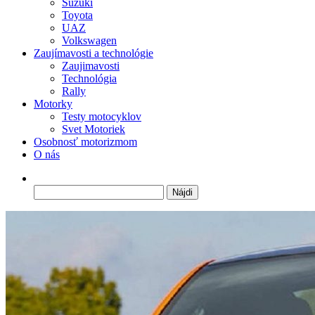
Suzuki
Toyota
UAZ
Volkswagen
Zaujímavosti a technológie
Zaujimavosti
Technológia
Rally
Motorky
Testy motocyklov
Svet Motoriek
Osobnosť motorizmom
O nás
Hľadať: