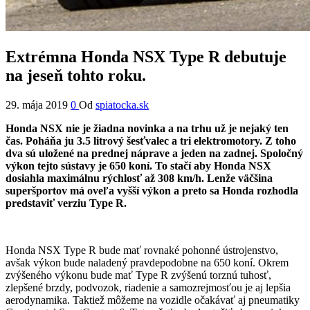
Extrémna Honda NSX Type R debutuje
na jeseň tohto roku.
29. mája 2019
0
Od
spiatocka.sk
Honda NSX nie je žiadna novinka a na trhu už je nejaký ten
čas. Poháňa ju 3.5 litrový šesťvalec a tri elektromotory. Z toho
dva sú uložené na prednej náprave a jeden na zadnej. Spoločný
výkon tejto sústavy je 650 koní. To stačí aby Honda NSX
dosiahla maximálnu rýchlosť až 308 km/h. Lenže väčšina
superšportov má oveľa vyšší výkon a preto sa Honda rozhodla
predstaviť verziu Type R.
Honda NSX Type R bude mať rovnaké pohonné ústrojenstvo,
avšak výkon bude naladený pravdepodobne na 650 koní. Okrem
zvýšeného výkonu bude mať Type R zvýšenú torznú tuhosť,
zlepšené brzdy, podvozok, riadenie a samozrejmosťou je aj lepšia
aerodynamika. Taktiež môžeme na vozidle očakávať aj pneumatiky