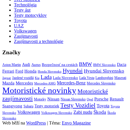
Technológia
Testy áut
Testy motocyklov
Toyota
UAZ
Volkswagen
Zaujimavosti
Zaujímavosti a technológie
Značky
BMW
Audi
Bezpečnosť na cestách
Dacia
Aston Martin
Aurus
BMW Slovensko
Hyundai
Hyundai Slovensko
Honda
Ferrari
Ford
Honda Slovensko
Lada
Lada Slovensko
Jazdené vozidlá
Lada Vesta
Maserati
Kia
Lamborghini
Jaguar
Mercedes-Benz
Mazda
Mercedes
Mercedes Slovensko
Mercedes-AMG
Motoristické novinky
Motoristické
zaujímavosti
Porsche
Renault
Nissan
Motorky
Nissan Slovensko
Opel
Testy Vozidiel
Toyota
Ssangyong
Testy motoriek
Subaru
Toyota
Škoda
Volkswagen
Zabi nudu
Slovensko
Volkswagen Slovensko
Škoda
Slovensko
Web běží na
WordPress
|
Téma:
Envo Magazine