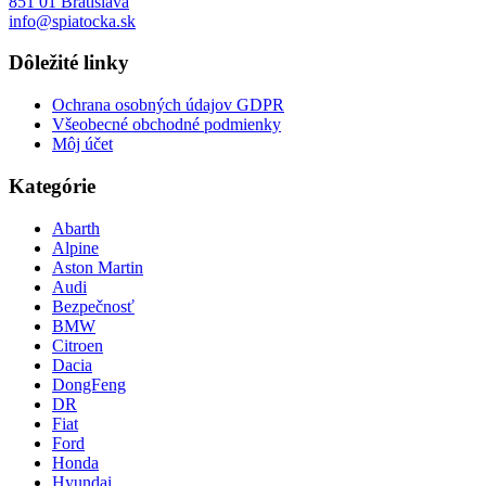
851 01 Bratislava
info@spiatocka.sk
Dôležité linky
Ochrana osobných údajov GDPR
Všeobecné obchodné podmienky
Môj účet
Kategórie
Abarth
Alpine
Aston Martin
Audi
Bezpečnosť
BMW
Citroen
Dacia
DongFeng
DR
Fiat
Ford
Honda
Hyundai