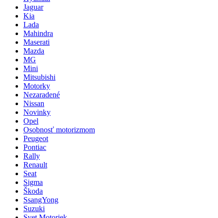
Jaguar
Kia
Lada
Mahindra
Maserati
Mazda
MG
Mini
Mitsubishi
Motorky
Nezaradené
Nissan
Novinky
Opel
Osobnosť motorizmom
Peugeot
Pontiac
Rally
Renault
Seat
Sigma
Škoda
SsangYong
Suzuki
Svet Motoriek