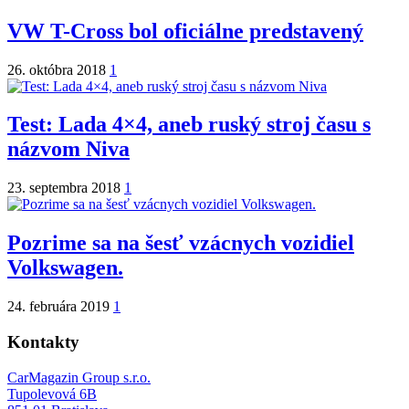
VW T-Cross bol oficiálne predstavený
26. októbra 2018
1
Test: Lada 4×4, aneb ruský stroj času s
názvom Niva
23. septembra 2018
1
Pozrime sa na šesť vzácnych vozidiel
Volkswagen.
24. februára 2019
1
Kontakty
CarMagazin Group s.r.o.
Tupolevová 6B