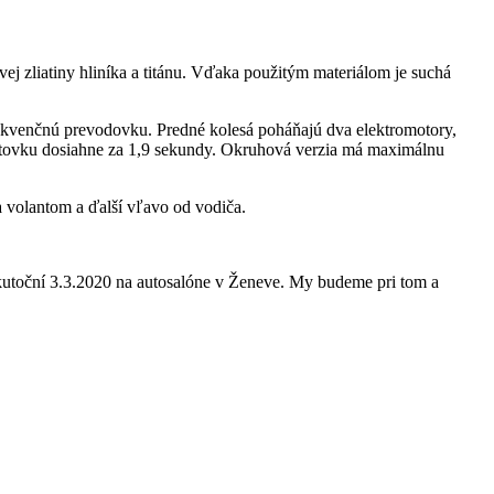
ej zliatiny hliníka a titánu. Vďaka použitým materiálom je suchá
sekvenčnú prevodovku. Predné kolesá poháňajú dva elektromotory,
tovku dosiahne za 1,9 sekundy. Okruhová verzia má maximálnu
a volantom a ďalší vľavo od vodiča.
skutoční 3.3.2020 na autosalóne v Ženeve. My budeme pri tom a