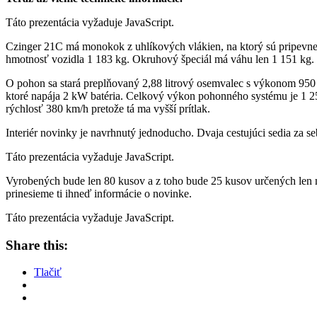
Táto prezentácia vyžaduje JavaScript.
Czinger 21C má monokok z uhlíkových vlákien, na ktorý sú pripevnené 
hmotnosť vozidla 1 183 kg. Okruhový špeciál má váhu len 1 151 kg.
O pohon sa stará preplňovaný 2,88 litrový osemvalec s výkonom 950
ktoré napája 2 kW batéria. Celkový výkon pohonného systému je 1 
rýchlosť 380 km/h pretože tá ma vyšší prítlak.
Interiér novinky je navrhnutý jednoducho. Dvaja cestujúci sedia za s
Táto prezentácia vyžaduje JavaScript.
Vyrobených bude len 80 kusov a z toho bude 25 kusov určených len n
prinesieme ti ihneď informácie o novinke.
Táto prezentácia vyžaduje JavaScript.
Share this:
Tlačiť