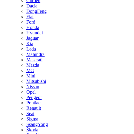
Citroen
Dacia
DongFeng
Fiat
Ford
Honda
Hyundai
Jaguar
Kia
Lada
Mahindra
Maserati
Mazda
MG
Mini
Mitsubishi
Nissan
Opel
Peugeot
Pontiac
Renault
Seat
Sigma
SsangYong
Škoda