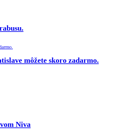
rabusu.
atislave môžete skoro zadarmo.
ázvom Niva