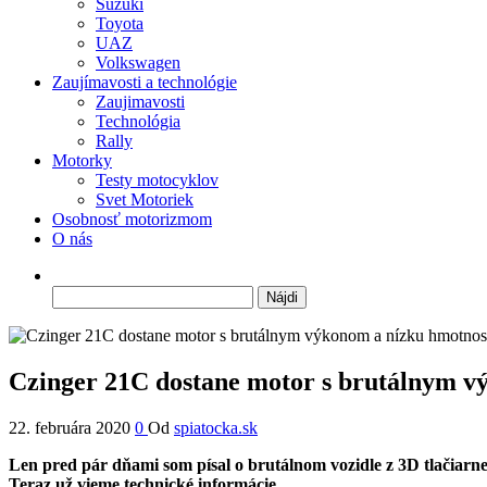
Suzuki
Toyota
UAZ
Volkswagen
Zaujímavosti a technológie
Zaujimavosti
Technológia
Rally
Motorky
Testy motocyklov
Svet Motoriek
Osobnosť motorizmom
O nás
Hľadať:
Czinger 21C dostane motor s brutálnym v
22. februára 2020
0
Od
spiatocka.sk
Len pred pár dňami som písal o brutálnom vozidle z 3D tlačiarne
Teraz už vieme technické informácie.