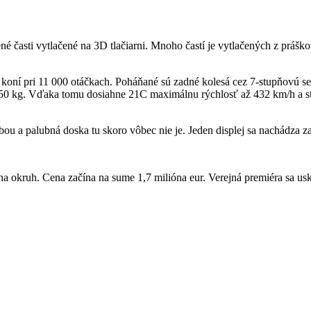
časti vytlačené na 3D tlačiarni. Mnoho častí je vytlačených z práškov
 koní pri 11 000 otáčkach. Poháňané sú zadné kolesá cez 7-stupňovú 
250 kg. Vďaka tomu dosiahne 21C maximálnu rýchlosť až 432 km/h a s
ebou a palubná doska tu skoro vôbec nie je. Jeden displej sa nachádza z
a okruh. Cena začína na sume 1,7 milióna eur. Verejná premiéra sa u