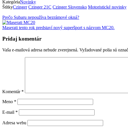
Kategória
Novinky
Štítky
Czinger
Czinger 21C
Czinger Slovensko
Motoristické novinky
Prečo Subaru nepoužíva bezrámové okná?
Maserati tento rok predstaví nový superšport s názvom MC20.
Pridaj komentár
Vaša e-mailová adresa nebude zverejnená.
Vyžadované polia sú ozna
Komentár
*
Meno
*
E-mail
*
Adresa webu