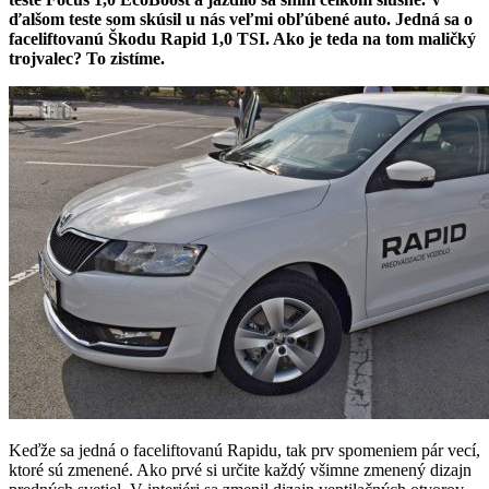
ďalšom teste som skúsil u nás veľmi obľúbené auto. Jedná sa o
faceliftovanú Škodu Rapid 1,0 TSI. Ako je teda na tom maličký
trojvalec? To zistíme.
Keďže sa jedná o faceliftovanú Rapidu, tak prv spomeniem pár vecí,
ktoré sú zmenené. Ako prvé si určite každý všimne zmenený dizajn