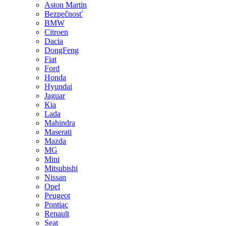
Aston Martin
Bezpečnosť
BMW
Citroen
Dacia
DongFeng
Fiat
Ford
Honda
Hyundai
Jaguar
Kia
Lada
Mahindra
Maserati
Mazda
MG
Mini
Mitsubishi
Nissan
Opel
Peugeot
Pontiac
Renault
Seat