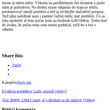
mesta aj mimo neho. Výkonu na predbiehanie má dostatok a jazda
sním je pohodová. Na druhej strane stúpania do kopcov môžu
predstavovať menší problém a tiež aj rýchlejšie diaľničné presuny.
Tiež plne naložené auto s piatimi ľuďmi môže mať problém. Čo sa
týka spotreby tá bola počas testu na hodnote 6,8l/100km. Treba brať
do úvahy, že počas testu som motor podtáčal, točil ho a bol v
zábehu.
Share this:
Tlačiť
Kategória
Testy áut
Evolúcia kombíkov Lada, poznáš všetky?
Test: BMW 220d Coupe, aj s dieslom sa dá zabaviť (Video)
Pridaj komentár