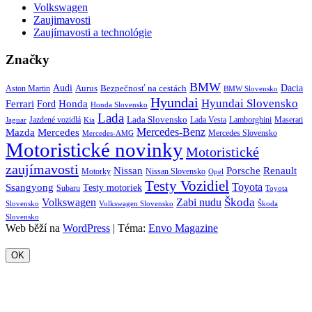
Volkswagen
Zaujimavosti
Zaujímavosti a technológie
Značky
BMW
Audi
Bezpečnosť na cestách
Dacia
Aston Martin
Aurus
BMW Slovensko
Hyundai
Hyundai Slovensko
Honda
Ferrari
Ford
Honda Slovensko
Lada
Lada Slovensko
Jazdené vozidlá
Lada Vesta
Maserati
Kia
Lamborghini
Jaguar
Mercedes-Benz
Mazda
Mercedes
Mercedes Slovensko
Mercedes-AMG
Motoristické novinky
Motoristické
zaujímavosti
Porsche
Renault
Nissan
Motorky
Nissan Slovensko
Opel
Testy Vozidiel
Toyota
Ssangyong
Testy motoriek
Subaru
Toyota
Škoda
Volkswagen
Zabi nudu
Slovensko
Volkswagen Slovensko
Škoda
Slovensko
Web běží na
WordPress
|
Téma:
Envo Magazine
OK