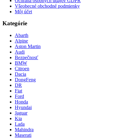
Ochrana osobných údajov GDPR
Všeobecné obchodné podmienky
Môj účet
Kategórie
Abarth
Alpine
Aston Martin
Audi
Bezpečnosť
BMW
Citroen
Dacia
DongFeng
DR
Fiat
Ford
Honda
Hyundai
Jaguar
Kia
Lada
Mahindra
Maserati