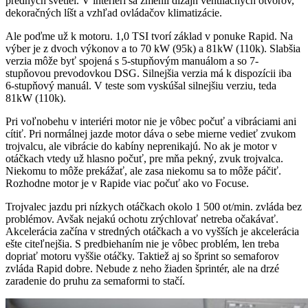
predných svetiel. V interiéri sa zmenil dizajn ventilačných otvorov,
dekoračných líšt a vzhľad ovládačov klimatizácie.
Ale poďme už k motoru. 1,0 TSI tvorí základ v ponuke Rapid. Na
výber je z dvoch výkonov a to 70 kW (95k) a 81kW (110k). Slabšia
verzia môže byť spojená s 5-stupňovým manuálom a so 7-
stupňovou prevodovkou DSG. Silnejšia verzia má k dispozícii iba
6-stupňový manuál. V teste som vyskúšal silnejšiu verziu, teda
81kW (110k).
Pri voľnobehu v interiéri motor nie je vôbec počuť a vibráciami ani
cítiť. Pri normálnej jazde motor dáva o sebe mierne vedieť zvukom
trojvalcu, ale vibrácie do kabíny neprenikajú. No ak je motor v
otáčkach vtedy už hlasno počuť, pre mňa pekný, zvuk trojvalca.
Niekomu to môže prekážať, ale zasa niekomu sa to môže páčiť.
Rozhodne motor je v Rapide viac počuť ako vo Focuse.
Trojvalec jazdu pri nízkych otáčkach okolo 1 500 ot/min. zvláda bez
problémov. Avšak nejakú ochotu zrýchlovať netreba očakávať.
Akcelerácia začína v stredných otáčkach a vo vyšších je akcelerácia
ešte citeľnejšia. S predbiehaním nie je vôbec problém, len treba
dopriať motoru vyššie otáčky. Taktiež aj so šprint so semaforov
zvláda Rapid dobre. Nebude z neho žiaden šprintér, ale na drzé
zaradenie do pruhu za semaformi to stačí.