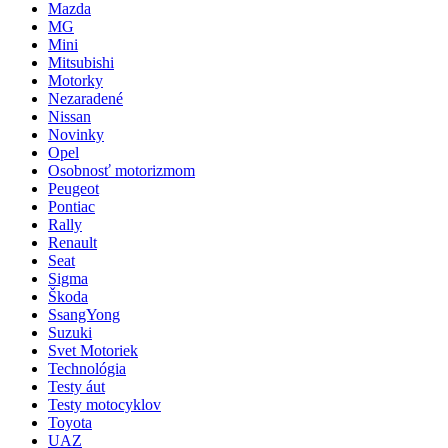
Mazda
MG
Mini
Mitsubishi
Motorky
Nezaradené
Nissan
Novinky
Opel
Osobnosť motorizmom
Peugeot
Pontiac
Rally
Renault
Seat
Sigma
Škoda
SsangYong
Suzuki
Svet Motoriek
Technológia
Testy áut
Testy motocyklov
Toyota
UAZ