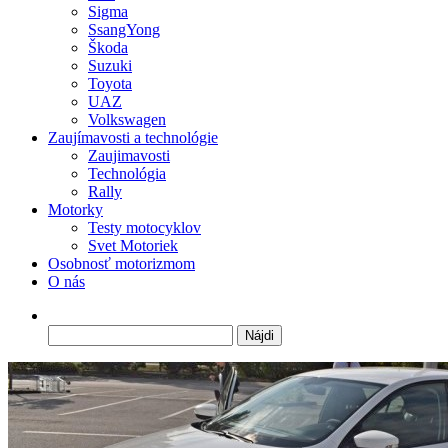
Sigma
SsangYong
Škoda
Suzuki
Toyota
UAZ
Volkswagen
Zaujímavosti a technológie
Zaujimavosti
Technológia
Rally
Motorky
Testy motocyklov
Svet Motoriek
Osobnosť motorizmom
O nás
Hľadať: