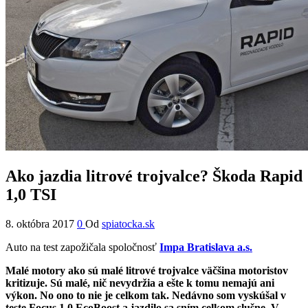
Ako jazdia litrové trojvalce? Škoda Rapid
1,0 TSI
8. októbra 2017
0
Od
spiatocka.sk
Auto na test zapožičala spoločnosť
Impa Bratislava a.s.
Malé motory ako sú malé litrové trojvalce väčšina motoristov
kritizuje. Sú malé, nič nevydržia a ešte k tomu nemajú ani
výkon. No ono to nie je celkom tak. Nedávno som vyskúšal v
teste Focus 1,0 EcoBoost a jazdilo sa sním celkom slušne. V