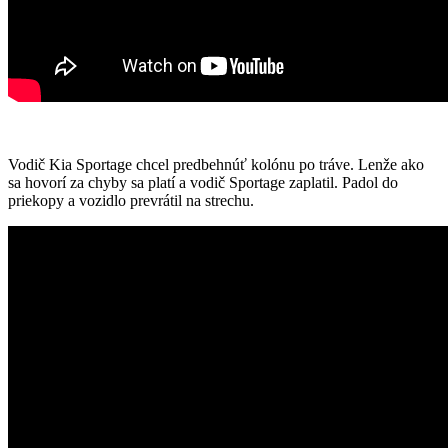
Vodič Kia Sportage chcel predbehnúť kolónu po tráve. Lenže ako
sa hovorí za chyby sa platí a vodič Sportage zaplatil. Padol do
priekopy a vozidlo prevrátil na strechu.