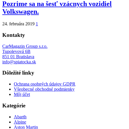
Pozrime sa na šesť vzácnych vozidiel
Volkswagen.
24. februára 2019
1
Kontakty
CarMagazin Group s.r.o.
Tupolevová 6B
851 01 Bratislava
info@spiatocka.sk
Dôležité linky
Ochrana osobných údajov GDPR
Všeobecné obchodné podmienky
Môj účet
Kategórie
Abarth
Alpine
Aston Martin