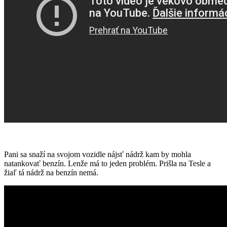
Pani sa snaží na svojom vozidle nájsť nádrž kam by mohla
natankovať benzín. Lenže má to jeden problém. Prišla na Tesle a
žiaľ tá nádrž na benzín nemá.