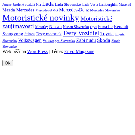
Lada
Lada Slovensko
Jazdené vozidlá
Lada Vesta
Maserati
Kia
Lamborghini
Jaguar
Mercedes-Benz
Mazda
Mercedes
Mercedes Slovensko
Mercedes-AMG
Motoristické novinky
Motoristické
zaujímavosti
Porsche
Renault
Nissan
Motorky
Nissan Slovensko
Opel
Testy Vozidiel
Toyota
Ssangyong
Testy motoriek
Subaru
Toyota
Škoda
Volkswagen
Zabi nudu
Slovensko
Volkswagen Slovensko
Škoda
Slovensko
Web běží na
WordPress
|
Téma:
Envo Magazine
OK