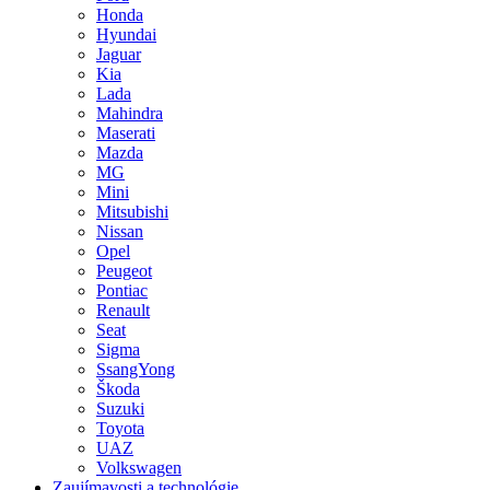
Honda
Hyundai
Jaguar
Kia
Lada
Mahindra
Maserati
Mazda
MG
Mini
Mitsubishi
Nissan
Opel
Peugeot
Pontiac
Renault
Seat
Sigma
SsangYong
Škoda
Suzuki
Toyota
UAZ
Volkswagen
Zaujímavosti a technológie