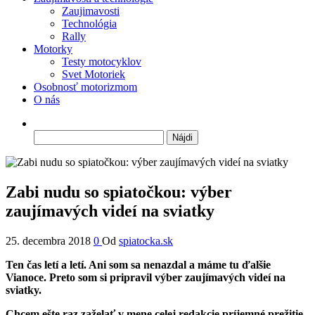
Zaujimavosti
Technológia
Rally
Motorky
Testy motocyklov
Svet Motoriek
Osobnosť motorizmom
O nás
Hľadať:
Zabi nudu so spiatočkou: výber
zaujímavých videí na sviatky
25. decembra 2018
0
Od
spiatocka.sk
Ten čas letí a letí. Ani som sa nenazdal a máme tu ďalšie
Vianoce. Preto som si pripravil výber zaujímavých videí na
sviatky.
Chcem ešte raz zaželať v mene celej redakcie príjemné prežitie