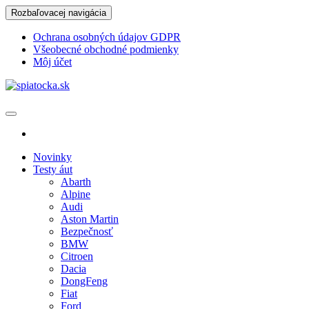
Skip
Rozbaľovacej navigácia
to
the
Ochrana osobných údajov GDPR
content
Všeobecné obchodné podmienky
Môj účet
spiatocka.sk
Najzaujímavejšie motoristické správy
Novinky
Testy áut
Abarth
Alpine
Audi
Aston Martin
Bezpečnosť
BMW
Citroen
Dacia
DongFeng
Fiat
Ford