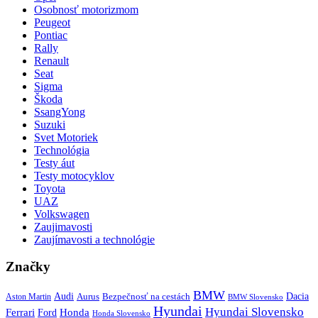
Osobnosť motorizmom
Peugeot
Pontiac
Rally
Renault
Seat
Sigma
Škoda
SsangYong
Suzuki
Svet Motoriek
Technológia
Testy áut
Testy motocyklov
Toyota
UAZ
Volkswagen
Zaujimavosti
Zaujímavosti a technológie
Značky
BMW
Audi
Bezpečnosť na cestách
Dacia
Aston Martin
Aurus
BMW Slovensko
Hyundai
Hyundai Slovensko
Honda
Ferrari
Ford
Honda Slovensko