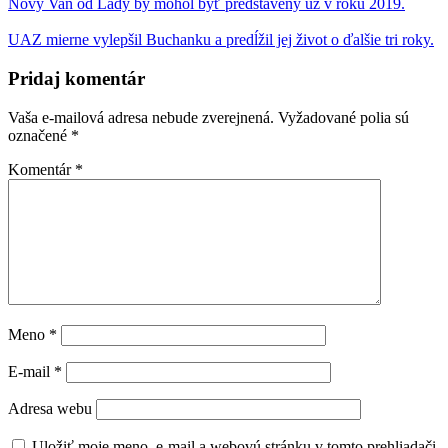
Nový Van od Lady by mohol byť predstavený už v roku 2019.
UAZ mierne vylepšil Buchanku a predĺžil jej život o ďalšie tri roky.
Pridaj komentár
Vaša e-mailová adresa nebude zverejnená.
Vyžadované polia sú
označené
*
Komentár
*
Meno
*
E-mail
*
Adresa webu
Uložiť moje meno, e-mail a webovú stránku v tomto prehliadači