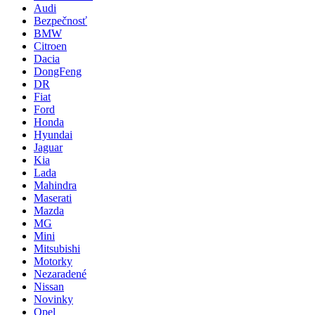
Audi
Bezpečnosť
BMW
Citroen
Dacia
DongFeng
DR
Fiat
Ford
Honda
Hyundai
Jaguar
Kia
Lada
Mahindra
Maserati
Mazda
MG
Mini
Mitsubishi
Motorky
Nezaradené
Nissan
Novinky
Opel