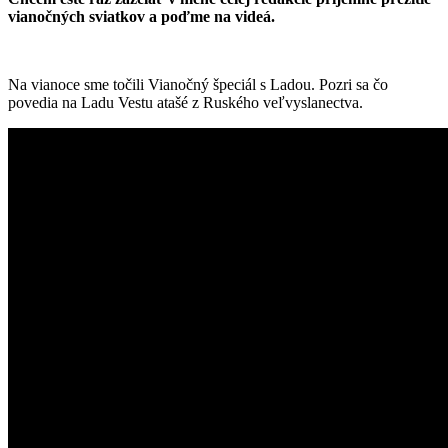
vianočných sviatkov a poďme na videá.
Na vianoce sme točili Vianočný špeciál s Ladou. Pozri sa čo
povedia na Ladu Vestu atašé z Ruského veľvyslanectva.