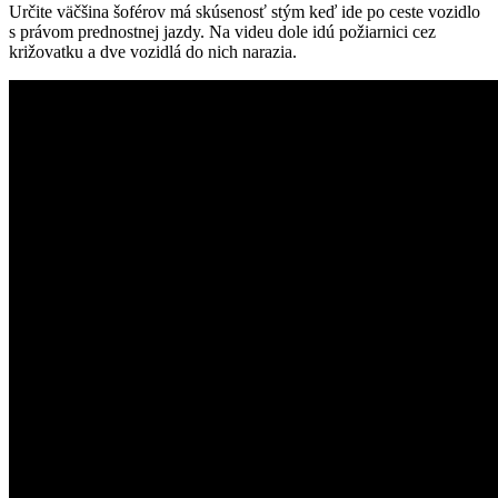
Určite väčšina šoférov má skúsenosť stým keď ide po ceste vozidlo
s právom prednostnej jazdy. Na videu dole idú požiarnici cez
križovatku a dve vozidlá do nich narazia.