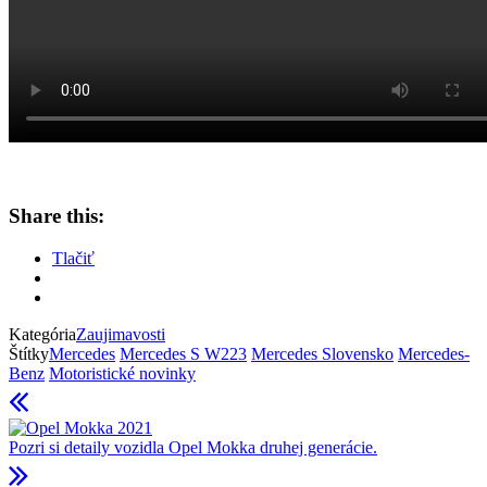
Share this:
Tlačiť
Kategória
Zaujimavosti
Štítky
Mercedes
Mercedes S W223
Mercedes Slovensko
Mercedes-
Benz
Motoristické novinky
Pozri si detaily vozidla Opel Mokka druhej generácie.