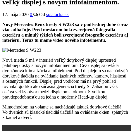
veľký displej s novým infotainmentom.
17. mája 2020
0
Od
spiatocka.sk
Nový Mercedes-Benz triedy S W223 sa v podlsednej dobe čoraz
viac odhaľuje. Pred mesiacom bola zverejnená fotografia
exteriéru a minulý týždeň boli zverejnené fotografie exteriéru aj
interiéru. Teraz tu máme video nového infoteimentu.
Nová trieda S má v interiéri veľký dotykový displej uprostred
palubnej dosky s novým infotainmentom. Cez displej sa ovláda
dvojzónová klimatizácia a infoteiment. Pod displejom sa nachádzajú
dotykové tlačidlá na ovládanie jazdných režimov, kamery, hlasitosti
a ostatných funkcií. Displej pred vodičom má na prvý pohľad
rovnakú grafiku ako súčasná generácia triedy S. Záhadou však
ostáva veľký otvor medzi displejom a oknom. S veľkou
pravdepodobnosťou sa jedná o moderný Head-up displej.
Mimochodom na volante sa nachádzajú taktiež dotykové tlačidlá.
Vo dverách sú klasické tlačidlá tlačidlá na ovládanie okien, spätných
zrkadiel a dverí.