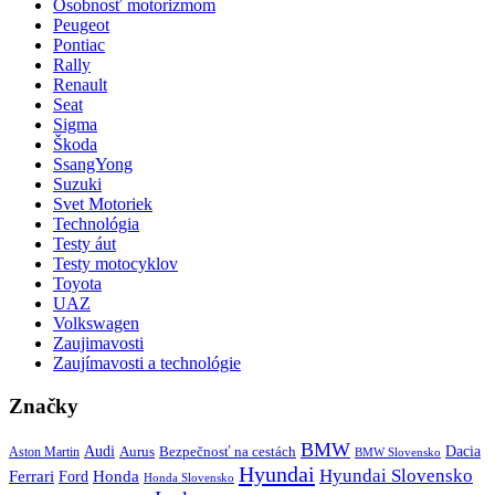
Osobnosť motorizmom
Peugeot
Pontiac
Rally
Renault
Seat
Sigma
Škoda
SsangYong
Suzuki
Svet Motoriek
Technológia
Testy áut
Testy motocyklov
Toyota
UAZ
Volkswagen
Zaujimavosti
Zaujímavosti a technológie
Značky
BMW
Audi
Bezpečnosť na cestách
Dacia
Aston Martin
Aurus
BMW Slovensko
Hyundai
Hyundai Slovensko
Honda
Ferrari
Ford
Honda Slovensko