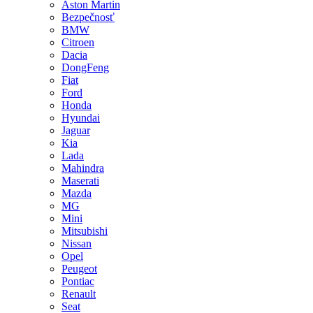
Aston Martin
Bezpečnosť
BMW
Citroen
Dacia
DongFeng
Fiat
Ford
Honda
Hyundai
Jaguar
Kia
Lada
Mahindra
Maserati
Mazda
MG
Mini
Mitsubishi
Nissan
Opel
Peugeot
Pontiac
Renault
Seat