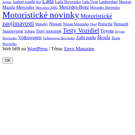
Lada
Lada Slovensko
Jazdené vozidlá
Lada Vesta
Maserati
Kia
Lamborghini
Jaguar
Mercedes-Benz
Mazda
Mercedes
Mercedes Slovensko
Mercedes-AMG
Motoristické novinky
Motoristické
zaujímavosti
Porsche
Renault
Nissan
Motorky
Nissan Slovensko
Opel
Testy Vozidiel
Toyota
Ssangyong
Testy motoriek
Subaru
Toyota
Škoda
Volkswagen
Zabi nudu
Slovensko
Volkswagen Slovensko
Škoda
Slovensko
Web běží na
WordPress
|
Téma:
Envo Magazine
OK