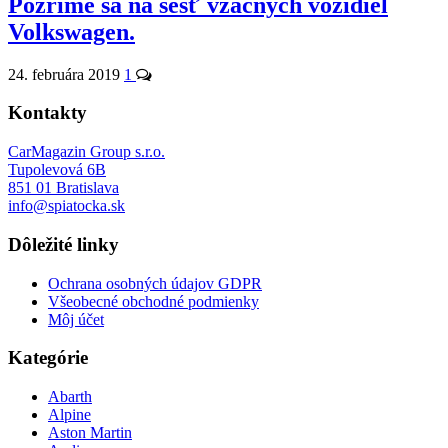
Pozrime sa na šesť vzácnych vozidiel
Volkswagen.
24. februára 2019
1
Kontakty
CarMagazin Group s.r.o.
Tupolevová 6B
851 01 Bratislava
info@spiatocka.sk
Dôležité linky
Ochrana osobných údajov GDPR
Všeobecné obchodné podmienky
Môj účet
Kategórie
Abarth
Alpine
Aston Martin