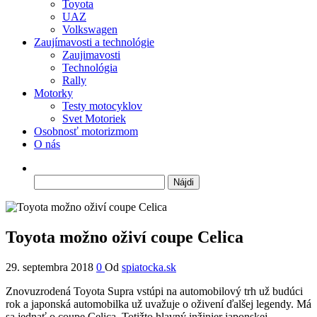
Toyota
UAZ
Volkswagen
Zaujímavosti a technológie
Zaujimavosti
Technológia
Rally
Motorky
Testy motocyklov
Svet Motoriek
Osobnosť motorizmom
O nás
Hľadať:
Toyota možno oživí coupe Celica
29. septembra 2018
0
Od
spiatocka.sk
Znovuzrodená Toyota Supra vstúpi na automobilový trh už budúci
rok a japonská automobilka už uvažuje o oživení ďalšej legendy. Má
sa jednať o coupe Celica. Totižto hlavný inžinier japonskej