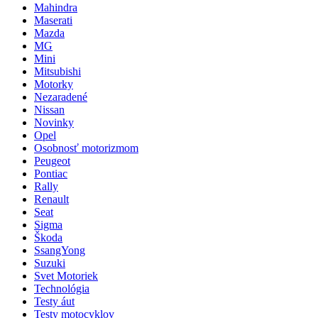
Mahindra
Maserati
Mazda
MG
Mini
Mitsubishi
Motorky
Nezaradené
Nissan
Novinky
Opel
Osobnosť motorizmom
Peugeot
Pontiac
Rally
Renault
Seat
Sigma
Škoda
SsangYong
Suzuki
Svet Motoriek
Technológia
Testy áut
Testy motocyklov