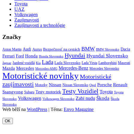
Toyota
UAZ
Volkswagen
Zaujimavosti
Zaujímavosti a technológie
Značky
BMW
Audi
Bezpečnosť na cestách
Dacia
Aston Martin
Aurus
BMW Slovensko
Hyundai
Hyundai Slovensko
Honda
Ferrari
Ford
Honda Slovensko
Lada
Lada Slovensko
Jazdené vozidlá
Lada Vesta
Maserati
Kia
Lamborghini
Jaguar
Mercedes-Benz
Mazda
Mercedes
Mercedes Slovensko
Mercedes-AMG
Motoristické novinky
Motoristické
zaujímavosti
Porsche
Renault
Nissan
Motorky
Nissan Slovensko
Opel
Testy Vozidiel
Toyota
Ssangyong
Testy motoriek
Subaru
Toyota
Škoda
Volkswagen
Zabi nudu
Slovensko
Volkswagen Slovensko
Škoda
Slovensko
Web běží na
WordPress
|
Téma:
Envo Magazine
OK