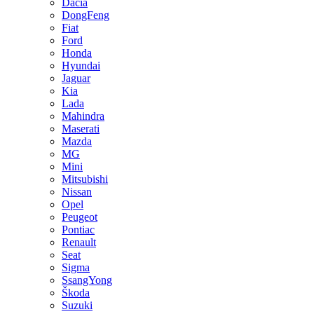
Dacia
DongFeng
Fiat
Ford
Honda
Hyundai
Jaguar
Kia
Lada
Mahindra
Maserati
Mazda
MG
Mini
Mitsubishi
Nissan
Opel
Peugeot
Pontiac
Renault
Seat
Sigma
SsangYong
Škoda
Suzuki