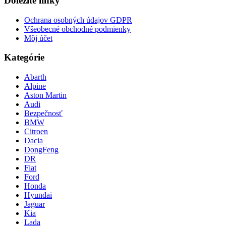
Dôležité linky
Ochrana osobných údajov GDPR
Všeobecné obchodné podmienky
Môj účet
Kategórie
Abarth
Alpine
Aston Martin
Audi
Bezpečnosť
BMW
Citroen
Dacia
DongFeng
DR
Fiat
Ford
Honda
Hyundai
Jaguar
Kia
Lada