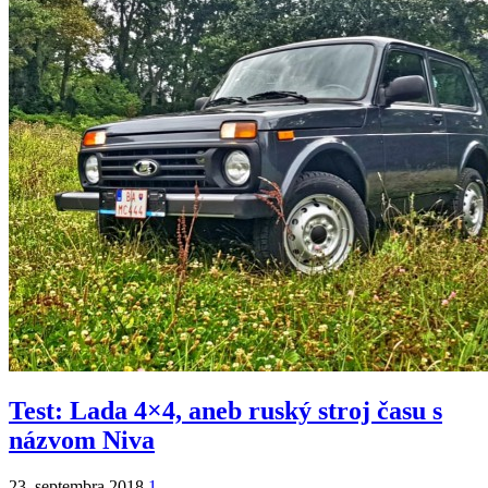
Test: Lada 4×4, aneb ruský stroj času s
názvom Niva
23. septembra 2018
1