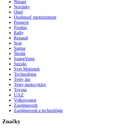
Nissan
Novinky
Opel
Osobnosť motorizmom
Peugeot
Pontiac
Rally
Renault
Seat
Sigma
Škoda
SsangYong
Suzuki
Svet Motoriek
Technológia
Testy áut
Testy motocyklov
Toyota
UAZ
Volkswagen
Zaujimavosti
Zaujímavosti a technológie
Značky