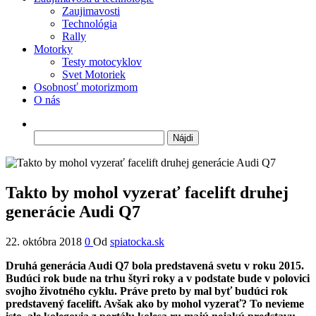
Zaujimavosti
Technológia
Rally
Motorky
Testy motocyklov
Svet Motoriek
Osobnosť motorizmom
O nás
Hľadať:
Takto by mohol vyzerať facelift druhej
generácie Audi Q7
22. októbra 2018
0
Od
spiatocka.sk
Druhá generácia Audi Q7 bola predstavená svetu v roku 2015.
Budúci rok bude na trhu štyri roky a v podstate bude v polovici
svojho životného cyklu. Práve preto by mal byť budúci rok
predstavený facelift. Avšak ako by mohol vyzerať? To nevieme