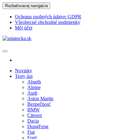
Skip
Rozbaľovacej navigácia
to
the
Ochrana osobných údajov GDPR
content
Všeobecné obchodné podmienky
Môj účet
spiatocka.sk
Najzaujímavejšie motoristické správy
Novinky
Testy áut
Abarth
Alpine
Audi
Aston Martin
Bezpečnosť
BMW
Citroen
Dacia
DongFeng
Fiat
Ford