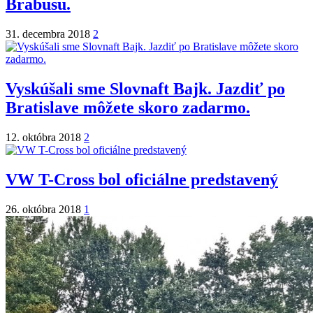
Brabusu.
31. decembra 2018
2
Vyskúšali sme Slovnaft Bajk. Jazdiť po
Bratislave môžete skoro zadarmo.
12. októbra 2018
2
VW T-Cross bol oficiálne predstavený
26. októbra 2018
1