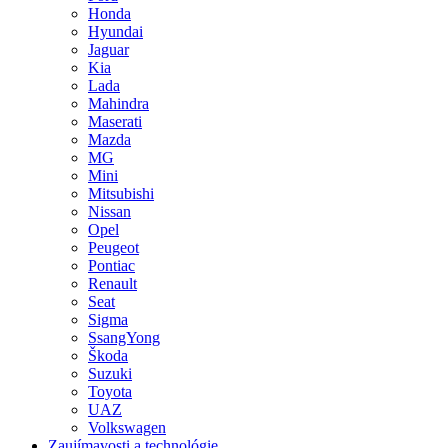
Honda
Hyundai
Jaguar
Kia
Lada
Mahindra
Maserati
Mazda
MG
Mini
Mitsubishi
Nissan
Opel
Peugeot
Pontiac
Renault
Seat
Sigma
SsangYong
Škoda
Suzuki
Toyota
UAZ
Volkswagen
Zaujímavosti a technológie