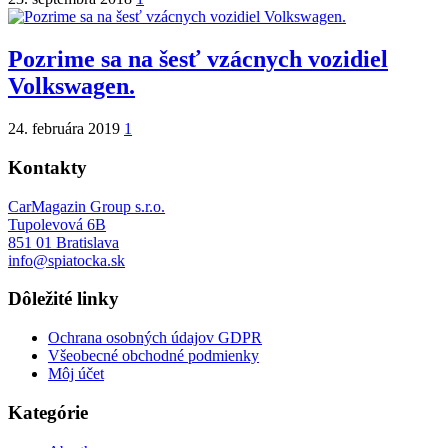
Pozrime sa na šesť vzácnych vozidiel
Volkswagen.
24. februára 2019
1
Kontakty
CarMagazin Group s.r.o.
Tupolevová 6B
851 01 Bratislava
info@spiatocka.sk
Dôležité linky
Ochrana osobných údajov GDPR
Všeobecné obchodné podmienky
Môj účet
Kategórie