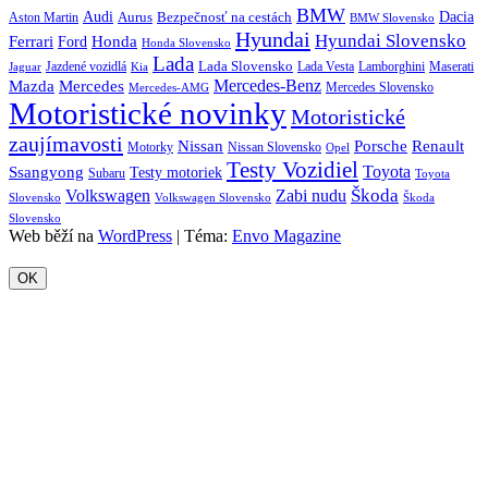
BMW
Audi
Bezpečnosť na cestách
Dacia
Aston Martin
Aurus
BMW Slovensko
Hyundai
Hyundai Slovensko
Honda
Ferrari
Ford
Honda Slovensko
Lada
Lada Slovensko
Jazdené vozidlá
Lada Vesta
Maserati
Kia
Lamborghini
Jaguar
Mercedes-Benz
Mazda
Mercedes
Mercedes Slovensko
Mercedes-AMG
Motoristické novinky
Motoristické
zaujímavosti
Porsche
Renault
Nissan
Motorky
Nissan Slovensko
Opel
Testy Vozidiel
Toyota
Ssangyong
Testy motoriek
Subaru
Toyota
Škoda
Volkswagen
Zabi nudu
Slovensko
Volkswagen Slovensko
Škoda
Slovensko
Web běží na
WordPress
|
Téma:
Envo Magazine
OK