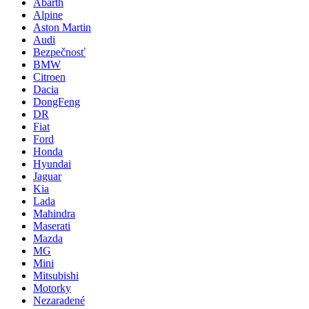
Abarth
Alpine
Aston Martin
Audi
Bezpečnosť
BMW
Citroen
Dacia
DongFeng
DR
Fiat
Ford
Honda
Hyundai
Jaguar
Kia
Lada
Mahindra
Maserati
Mazda
MG
Mini
Mitsubishi
Motorky
Nezaradené