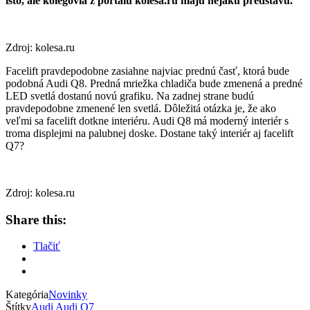
isto, ale kolegovia z portálu kolesa.ru majú nejakú predstavu.
Zdroj: kolesa.ru
Facelift pravdepodobne zasiahne najviac prednú časť, ktorá bude
podobná Audi Q8. Predná mriežka chladiča bude zmenená a predné
LED svetlá dostanú novú grafiku. Na zadnej strane budú
pravdepodobne zmenené len svetlá. Dôležitá otázka je, že ako
veľmi sa facelift dotkne interiéru. Audi Q8 má moderný interiér s
troma displejmi na palubnej doske. Dostane taký interiér aj facelift
Q7?
Zdroj: kolesa.ru
Share this:
Tlačiť
Kategória
Novinky
Štítky
Audi
Audi Q7