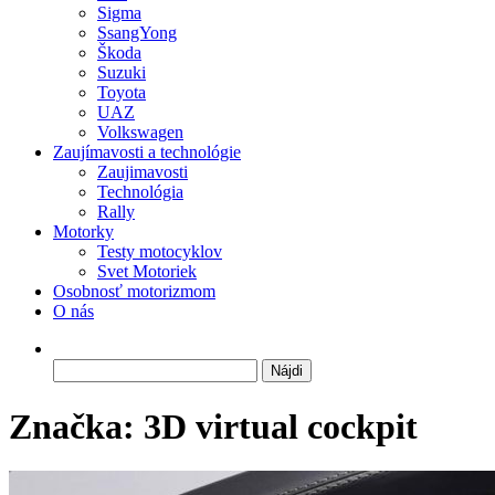
Sigma
SsangYong
Škoda
Suzuki
Toyota
UAZ
Volkswagen
Zaujímavosti a technológie
Zaujimavosti
Technológia
Rally
Motorky
Testy motocyklov
Svet Motoriek
Osobnosť motorizmom
O nás
Hľadať:
Značka:
3D virtual cockpit