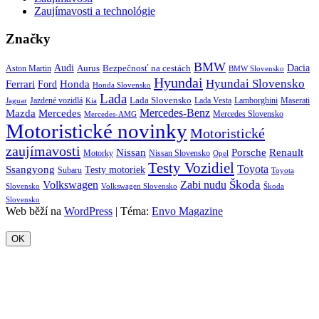
Zaujímavosti a technológie
Značky
BMW
Audi
Bezpečnosť na cestách
Dacia
Aston Martin
Aurus
BMW Slovensko
Hyundai
Hyundai Slovensko
Honda
Ferrari
Ford
Honda Slovensko
Lada
Lada Slovensko
Jazdené vozidlá
Lada Vesta
Maserati
Kia
Lamborghini
Jaguar
Mercedes-Benz
Mazda
Mercedes
Mercedes Slovensko
Mercedes-AMG
Motoristické novinky
Motoristické
zaujímavosti
Porsche
Renault
Nissan
Motorky
Nissan Slovensko
Opel
Testy Vozidiel
Toyota
Ssangyong
Testy motoriek
Subaru
Toyota
Škoda
Volkswagen
Zabi nudu
Slovensko
Volkswagen Slovensko
Škoda
Slovensko
Web běží na
WordPress
|
Téma:
Envo Magazine
OK