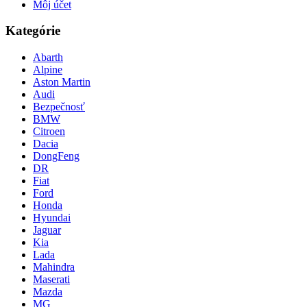
Môj účet
Kategórie
Abarth
Alpine
Aston Martin
Audi
Bezpečnosť
BMW
Citroen
Dacia
DongFeng
DR
Fiat
Ford
Honda
Hyundai
Jaguar
Kia
Lada
Mahindra
Maserati
Mazda
MG