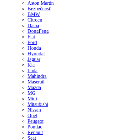
Aston Martin
Bezpečnosť
BMW
Citroen
Dacia
DongFeng
Fiat
Ford
Honda
Hyundai
Jaguar
Kia
Lada
Mahindra
Maserati
Mazda
MG
Mini
Mitsubishi
Nissan
Opel
Peugeot
Pontiac
Renault
Seat