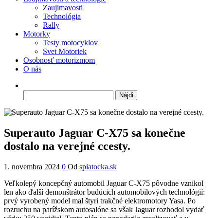
Zaujimavosti
Technológia
Rally
Motorky
Testy motocyklov
Svet Motoriek
Osobnosť motorizmom
O nás
Hľadať:
Superauto Jaguar C-X75 sa konečne
dostalo na verejné ccesty.
1. novembra 2024
0
Od
spiatocka.sk
Veľkolepý koncepčný automobil Jaguar C-X75 pôvodne vznikol
len ako ďalší demonštrátor budúcich automobilových technológií:
prvý vyrobený model mal štyri trakčné elektromotory Yasa. Po
rozruchu na parížskom autosalóne sa však Jaguar rozhodol vydať