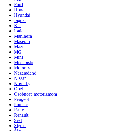
Ford
Honda
Hyundai
Jaguar
Kia
Lada
Mahindra
Maserati
Mazda
MG
Mini
Mitsubishi
Motorky
Nezaradené
Nissan
Novinky
Opel
Osobnosť motorizmom
Peugeot
Pontiac
Rally
Renault
Seat
Sigma
Škoda