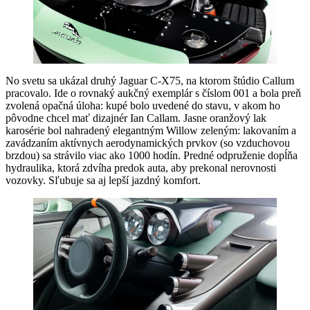
No svetu sa ukázal druhý Jaguar C-X75, na ktorom štúdio Callum
pracovalo. Ide o rovnaký aukčný exemplár s číslom 001 a bola preň
zvolená opačná úloha: kupé bolo uvedené do stavu, v akom ho
pôvodne chcel mať dizajnér Ian Callam. Jasne oranžový lak
karosérie bol nahradený elegantným Willow zeleným: lakovaním a
zavádzaním aktívnych aerodynamických prvkov (so vzduchovou
brzdou) sa strávilo viac ako 1000 hodín. Predné odpruženie dopĺňa
hydraulika, ktorá zdvíha predok auta, aby prekonal nerovnosti
vozovky. Sľubuje sa aj lepší jazdný komfort.