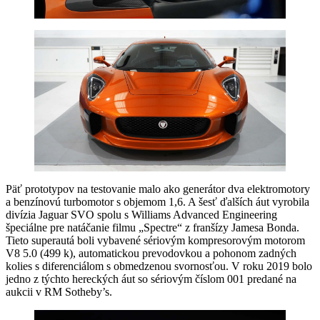
Päť prototypov na testovanie malo ako generátor dva elektromotory
a benzínovú turbomotor s objemom 1,6. A šesť ďalších áut vyrobila
divízia Jaguar SVO spolu s Williams Advanced Engineering
špeciálne pre natáčanie filmu „Spectre“ z franšízy Jamesa Bonda.
Tieto superautá boli vybavené sériovým kompresorovým motorom
V8 5.0 (499 k), automatickou prevodovkou a pohonom zadných
kolies s diferenciálom s obmedzenou svornosťou. V roku 2019 bolo
jedno z týchto hereckých áut so sériovým číslom 001 predané na
aukcii v RM Sotheby’s.