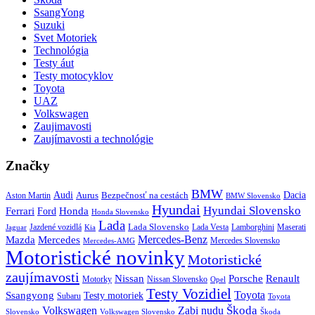
SsangYong
Suzuki
Svet Motoriek
Technológia
Testy áut
Testy motocyklov
Toyota
UAZ
Volkswagen
Zaujimavosti
Zaujímavosti a technológie
Značky
BMW
Audi
Bezpečnosť na cestách
Dacia
Aston Martin
Aurus
BMW Slovensko
Hyundai
Hyundai Slovensko
Honda
Ferrari
Ford
Honda Slovensko
Lada
Lada Slovensko
Jazdené vozidlá
Lada Vesta
Maserati
Kia
Lamborghini
Jaguar
Mercedes-Benz
Mazda
Mercedes
Mercedes Slovensko
Mercedes-AMG
Motoristické novinky
Motoristické
zaujímavosti
Porsche
Renault
Nissan
Motorky
Nissan Slovensko
Opel
Testy Vozidiel
Toyota
Ssangyong
Testy motoriek
Subaru
Toyota
Škoda
Volkswagen
Zabi nudu
Slovensko
Volkswagen Slovensko
Škoda