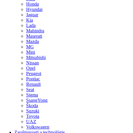
Honda
Hyundai
Jaguar
Kia
Lada
Mahindra
Maserati
Mazda
MG
Mini
Mitsubishi
Nissan
Opel
Peugeot
Pontiac
Renault
Seat
Sigma
SsangYong
Škoda
Suzuki
Toyota
UAZ
Volkswagen
Zaujímavosti a technológie