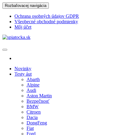
Skip
Rozbaľovacej navigácia
to
the
Ochrana osobných údajov GDPR
content
Všeobecné obchodné podmienky
Môj účet
spiatocka.sk
Najzaujímavejšie motoristické správy
Novinky
Testy áut
Abarth
Alpine
Audi
Aston Martin
Bezpečnosť
BMW
Citroen
Dacia
DongFeng
Fiat
Ford