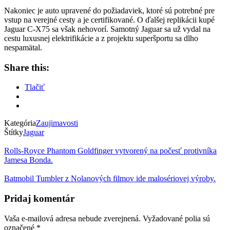
Nakoniec je auto upravené do požiadaviek, ktoré sú potrebné pre
vstup na verejné cesty a je certifikované. O ďalšej replikácii kupé
Jaguar C-X75 sa však nehovorí. Samotný Jaguar sa už vydal na
cestu luxusnej elektrifikácie a z projektu superšportu sa dlho
nespamätal.
Share this:
Tlačiť
Kategória
Zaujimavosti
Štítky
Jaguar
Rolls-Royce Phantom Goldfinger vytvorený na počesť protivníka
Jamesa Bonda.
Batmobil Tumbler z Nolanových filmov ide malosériovej výroby.
Pridaj komentár
Vaša e-mailová adresa nebude zverejnená.
Vyžadované polia sú
označené
*