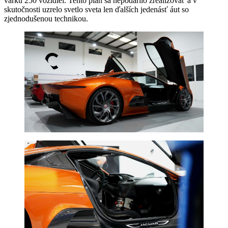
várku 250 vozidiel. Tento plán sa nepodarilo zrealizovať a v
skutočnosti uzrelo svetlo sveta len ďalších jedenásť áut so
zjednodušenou technikou.