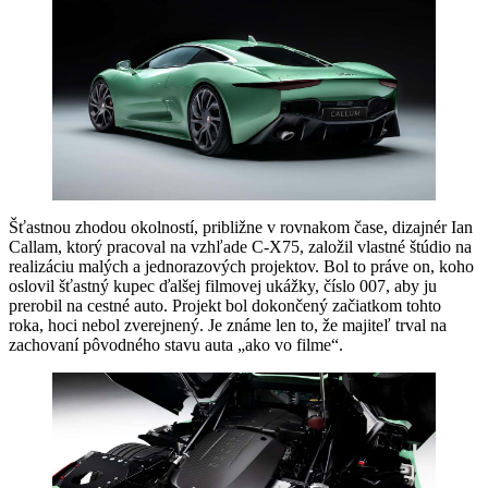
Šťastnou zhodou okolností, približne v rovnakom čase, dizajnér Ian
Callam, ktorý pracoval na vzhľade C-X75, založil vlastné štúdio na
realizáciu malých a jednorazových projektov. Bol to práve on, koho
oslovil šťastný kupec ďalšej filmovej ukážky, číslo 007, aby ju
prerobil na cestné auto. Projekt bol dokončený začiatkom tohto
roka, hoci nebol zverejnený. Je známe len to, že majiteľ trval na
zachovaní pôvodného stavu auta „ako vo filme“.