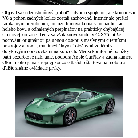
Objavil sa sedemstupňový „robot“ s dvoma spojkami, ale kompresor
V8 a pohon zadných kolies zostali zachované. Interiér ale prešiel
radikálnym prerobením, pretože filmová kópia sa nehanbila ani
holého kovu a odhalených prepínačov na prakticky chýbajúcej
stredovej konzole. Teraz sa však znovuzrodený C-X75 môže
pochváliť originálnou palubnou doskou s masívnymi ciferníkmi
prístrojov a tromi „multimediálnymi“ otočnými voličmi s
dotykovými obrazovkami na koncoch. Medzi komfortné položky
patrí bezdrôtové nabíjanie, podpora Apple CarPlay a zadná kamera.
Okrem toho je na stropnej konzole tlačidlo štartovania motora a
ďalšie známe ovládacie prvky.