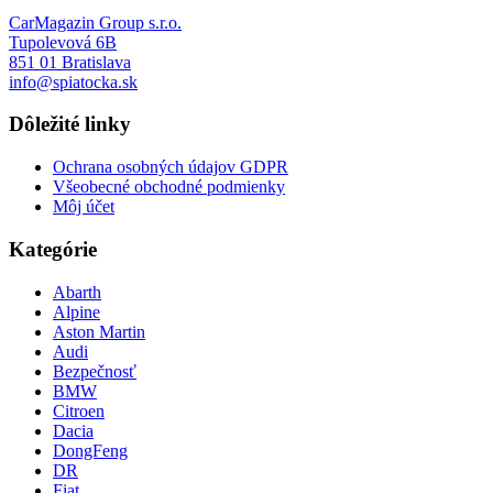
CarMagazin Group s.r.o.
Tupolevová 6B
851 01 Bratislava
info@spiatocka.sk
Dôležité linky
Ochrana osobných údajov GDPR
Všeobecné obchodné podmienky
Môj účet
Kategórie
Abarth
Alpine
Aston Martin
Audi
Bezpečnosť
BMW
Citroen
Dacia
DongFeng
DR
Fiat