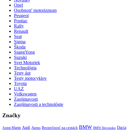
Opel
Osobnosť motorizmom
Peugeot
Pontiac
Rally
Renault
Seat
Sigma
Škoda
SsangYong
Suzuki
Svet Motoriek
Technológia
Testy áut
Testy motocyklov
Toyota
UAZ
Volkswagen
Zaujimavosti
Zaujímavosti a technológie
Značky
BMW
Audi
Bezpečnosť na cestách
Dacia
Aston Martin
Aurus
BMW Slovensko