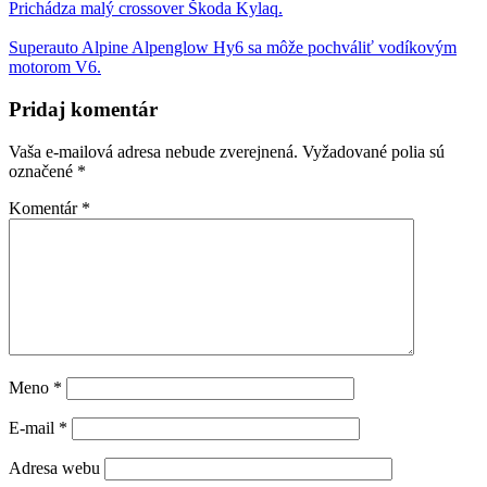
Prichádza malý crossover Škoda Kylaq.
Superauto Alpine Alpenglow Hy6 sa môže pochváliť vodíkovým
motorom V6.
Pridaj komentár
Vaša e-mailová adresa nebude zverejnená.
Vyžadované polia sú
označené
*
Komentár
*
Meno
*
E-mail
*
Adresa webu