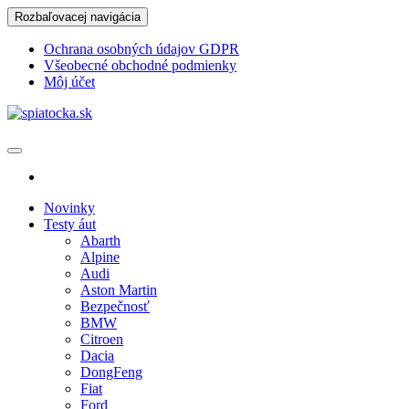
Skip
Rozbaľovacej navigácia
to
the
Ochrana osobných údajov GDPR
content
Všeobecné obchodné podmienky
Môj účet
spiatocka.sk
Najzaujímavejšie motoristické správy
Novinky
Testy áut
Abarth
Alpine
Audi
Aston Martin
Bezpečnosť
BMW
Citroen
Dacia
DongFeng
Fiat
Ford