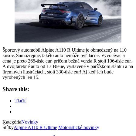
Športový automobil Alpine A110 R Ultime je obmedzený na 110
kusov. Samozrejme, takéto auto nemôže byť lacné. Vyvolávacia
cena je preto 265-tisíc eur, pričom bežná verzia R stojí 106-tisíc eur.
A dvojfarebné auto od La Bleue, vystavené v parížskom stánku a na
firemných ilustráciách, stojí 330-tisíc eur! Aj keď ich bude
vyrobených len 15.
Share this:
Tlačiť
Kategória
Novinky
Štítky
Alpine A110 R Ultime
Motoristické novinky