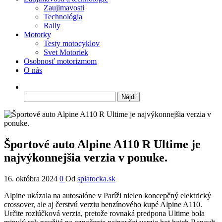
Zaujimavosti
Technológia
Rally
Motorky
Testy motocyklov
Svet Motoriek
Osobnosť motorizmom
O nás
Hľadať:
Športové auto Alpine A110 R Ultime je
najvýkonnejšia verzia v ponuke.
16. októbra 2024
0
Od
spiatocka.sk
Alpine ukázala na autosalóne v Paríži nielen koncepčný elektrický
crossover, ale aj čerstvú verziu benzínového kupé Alpine A110.
Určite rozlúčková verzia, pretože rovnaká predpona Ultime bola