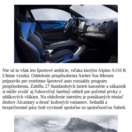
Nie sú to však len športové ambície, vďaka ktorým Alpine A110 R
Ultime vyniká. Oddelenie prispôsobenia Atelier Sur-Mesure
pripravilo pre extrémne športové auto rozsiahly program
prispôsobenia. Zahŕňa 27 štandardných farieb karosérie a zákazník
si môže zvoliť aj ľubovoľný farebný odtieň pre početné prvky z
uhlíkových vlákien. Na obloženie interiéru je ponúkaných trinásť
druhov Alcantary a desať kožených variantov. Sedadlá a
bezpečnostné pásy boli vyvinuté spoločne so spoločnosťou Sabelt.