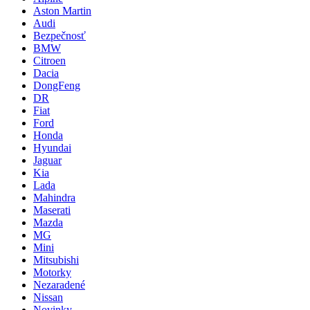
Aston Martin
Audi
Bezpečnosť
BMW
Citroen
Dacia
DongFeng
DR
Fiat
Ford
Honda
Hyundai
Jaguar
Kia
Lada
Mahindra
Maserati
Mazda
MG
Mini
Mitsubishi
Motorky
Nezaradené
Nissan
Novinky