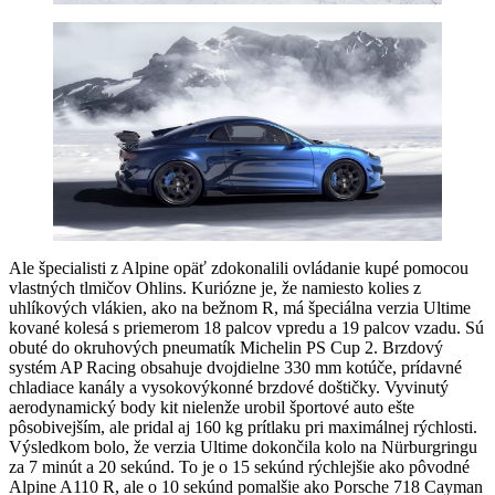
Ale špecialisti z Alpine opäť zdokonalili ovládanie kupé pomocou
vlastných tlmičov Ohlins. Kuriózne je, že namiesto kolies z
uhlíkových vlákien, ako na bežnom R, má špeciálna verzia Ultime
kované kolesá s priemerom 18 palcov vpredu a 19 palcov vzadu. Sú
obuté do okruhových pneumatík Michelin PS Cup 2. Brzdový
systém AP Racing obsahuje dvojdielne 330 mm kotúče, prídavné
chladiace kanály a vysokovýkonné brzdové doštičky. Vyvinutý
aerodynamický body kit nielenže urobil športové auto ešte
pôsobivejším, ale pridal aj 160 kg prítlaku pri maximálnej rýchlosti.
Výsledkom bolo, že verzia Ultime dokončila kolo na Nürburgringu
za 7 minút a 20 sekúnd. To je o 15 sekúnd rýchlejšie ako pôvodné
Alpine A110 R, ale o 10 sekúnd pomalšie ako Porsche 718 Cayman