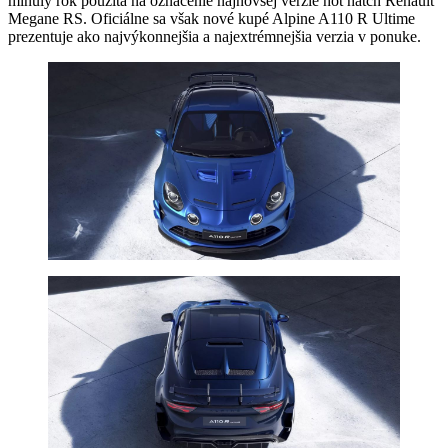
minulý rok použitá na označenie najnovšej verzie hot hatch Renault
Megane RS. Oficiálne sa však nové kupé Alpine A110 R Ultime
prezentuje ako najvýkonnejšia a najextrémnejšia verzia v ponuke.