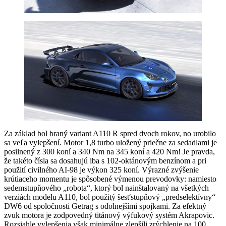
Za základ bol braný variant A110 R spred dvoch rokov, no urobilo
sa veľa vylepšení. Motor 1,8 turbo uložený priečne za sedadlami je
posilnený z 300 koní a 340 Nm na 345 koní a 420 Nm! Je pravda,
že takéto čísla sa dosahujú iba s 102-oktánovým benzínom a pri
použití civilného AI-98 je výkon 325 koní. Výrazné zvýšenie
krútiaceho momentu je spôsobené výmenou prevodovky: namiesto
sedemstupňového „robota“, ktorý bol nainštalovaný na všetkých
verziách modelu A110, bol použitý šesťstupňový „predselektívny“
DW6 od spoločnosti Getrag s odolnejšími spojkami. Za efektný
zvuk motora je zodpovedný titánový výfukový systém Akrapovic.
Rozsiahle vylepšenia však minimálne zlepšili zrýchlenie na 100