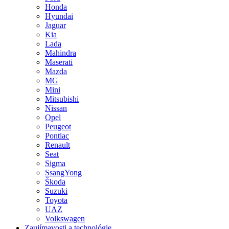
Honda
Hyundai
Jaguar
Kia
Lada
Mahindra
Maserati
Mazda
MG
Mini
Mitsubishi
Nissan
Opel
Peugeot
Pontiac
Renault
Seat
Sigma
SsangYong
Škoda
Suzuki
Toyota
UAZ
Volkswagen
Zaujímavosti a technológie