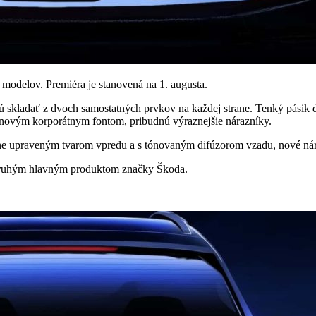
 modelov. Premiéra je stanovená na 1. augusta.
dú skladať z dvoch samostatných prvkov na každej strane. Tenký pásik 
 novým korporátnym fontom, pribudnú výraznejšie nárazníky.
rne upraveným tvarom vpredu a s tónovaným difúzorom vzadu, nové ná
 druhým hlavným produktom značky Škoda.