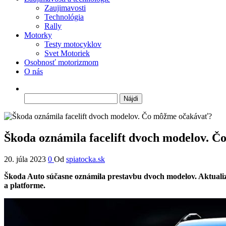
Zaujimavosti
Technológia
Rally
Motorky
Testy motocyklov
Svet Motoriek
Osobnosť motorizmom
O nás
Hľadať:
Škoda oznámila facelift dvoch modelov. 
20. júla 2023
0
Od
spiatocka.sk
Škoda Auto súčasne oznámila prestavbu dvoch modelov. Aktualizo
a platforme.