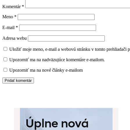
Komentár
*
Meno
*
E-mail
*
Adresa webu
Uložiť moje meno, e-mail a webovú stránku v tomto prehliadači 
Upozorniť ma na nadväzujúce komentáre e-mailom.
Upozorniť ma na nové články e-mailom