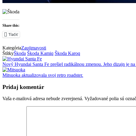
Share this:
Tlačiť
Kategória
Zaujimavosti
Štítky
Škoda
Škoda Kamiq
Škoda Karoq
Nový Hyundai Santa Fe prešiel radikálnou zmenou. Jeho dizajn je na
Mitsuoka aktualizovala svoj retro roadster.
Pridaj komentár
Vaša e-mailová adresa nebude zverejnená.
Vyžadované polia sú ozna