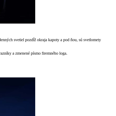
denných svetiel pozdĺž okraja kapoty a pod ňou, sú svetlomety
razníky a zmenené písmo firemného loga.