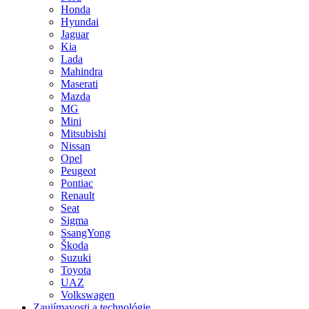
Honda
Hyundai
Jaguar
Kia
Lada
Mahindra
Maserati
Mazda
MG
Mini
Mitsubishi
Nissan
Opel
Peugeot
Pontiac
Renault
Seat
Sigma
SsangYong
Škoda
Suzuki
Toyota
UAZ
Volkswagen
Zaujímavosti a technológie