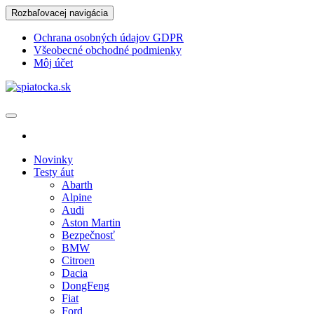
Skip
Rozbaľovacej navigácia
to
the
Ochrana osobných údajov GDPR
content
Všeobecné obchodné podmienky
Môj účet
spiatocka.sk
Najzaujímavejšie motoristické správy
Novinky
Testy áut
Abarth
Alpine
Audi
Aston Martin
Bezpečnosť
BMW
Citroen
Dacia
DongFeng
Fiat
Ford