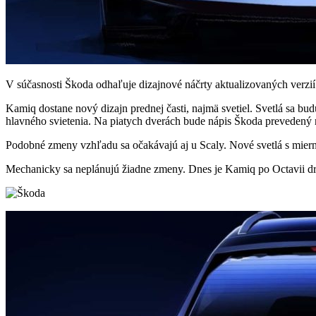
V súčasnosti Škoda odhaľuje dizajnové náčrty aktualizovaných verzií
Kamiq dostane nový dizajn prednej časti, najmä svetiel. Svetlá sa bu
hlavného svietenia. Na piatych dverách bude nápis Škoda prevedený
Podobné zmeny vzhľadu sa očakávajú aj u Scaly. Nové svetlá s mie
Mechanicky sa neplánujú žiadne zmeny. Dnes je Kamiq po Octavii