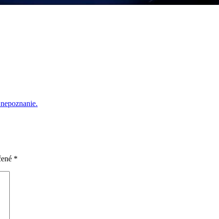
 nepoznanie.
čené
*