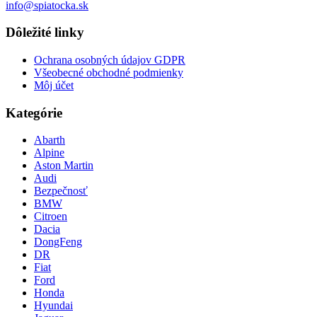
info@spiatocka.sk
Dôležité linky
Ochrana osobných údajov GDPR
Všeobecné obchodné podmienky
Môj účet
Kategórie
Abarth
Alpine
Aston Martin
Audi
Bezpečnosť
BMW
Citroen
Dacia
DongFeng
DR
Fiat
Ford
Honda
Hyundai