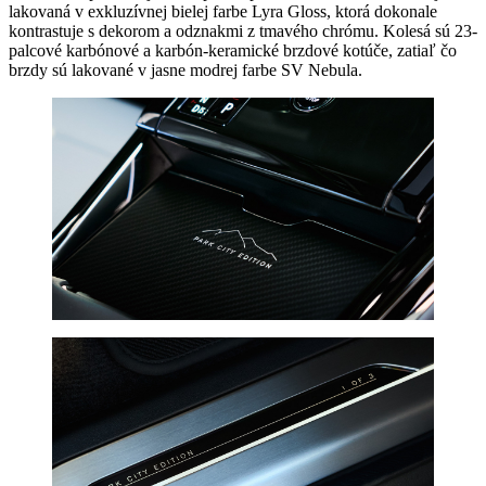
lakovaná v exkluzívnej bielej farbe Lyra Gloss, ktorá dokonale
kontrastuje s dekorom a odznakmi z tmavého chrómu. Kolesá sú 23-
palcové karbónové a karbón-keramické brzdové kotúče, zatiaľ čo
brzdy sú lakované v jasne modrej farbe SV Nebula.