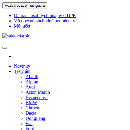
Skip
Rozbaľovacej navigácia
to
the
Ochrana osobných údajov GDPR
content
Všeobecné obchodné podmienky
Môj účet
spiatocka.sk
Najzaujímavejšie motoristické správy
Novinky
Testy áut
Abarth
Alpine
Audi
Aston Martin
Bezpečnosť
BMW
Citroen
Dacia
DongFeng
Fiat
Ford