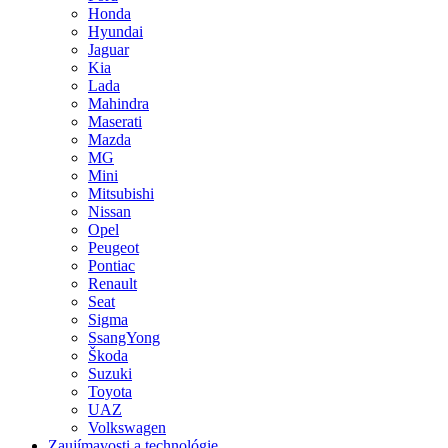
Honda
Hyundai
Jaguar
Kia
Lada
Mahindra
Maserati
Mazda
MG
Mini
Mitsubishi
Nissan
Opel
Peugeot
Pontiac
Renault
Seat
Sigma
SsangYong
Škoda
Suzuki
Toyota
UAZ
Volkswagen
Zaujímavosti a technológie