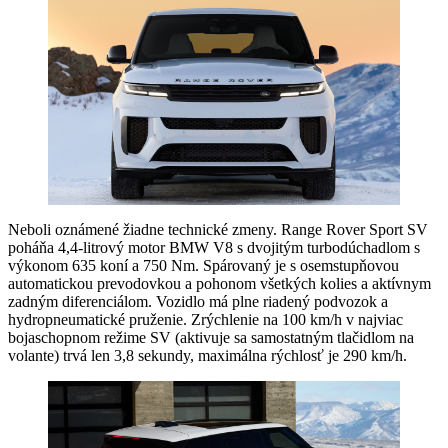
Neboli oznámené žiadne technické zmeny. Range Rover Sport SV
poháňa 4,4-litrový motor BMW V8 s dvojitým turbodúchadlom s
výkonom 635 koní a 750 Nm. Spárovaný je s osemstupňovou
automatickou prevodovkou a pohonom všetkých kolies a aktívnym
zadným diferenciálom. Vozidlo má plne riadený podvozok a
hydropneumatické pruženie. Zrýchlenie na 100 km/h v najviac
bojaschopnom režime SV (aktivuje sa samostatným tlačidlom na
volante) trvá len 3,8 sekundy, maximálna rýchlosť je 290 km/h.