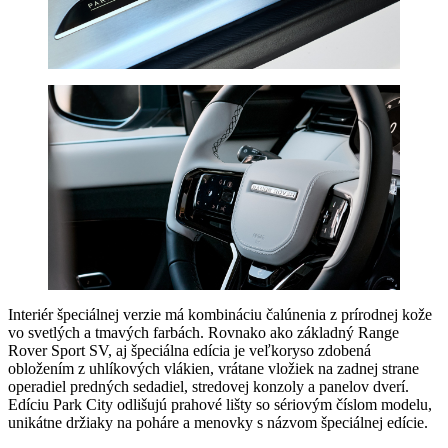
Interiér špeciálnej verzie má kombináciu čalúnenia z prírodnej kože
vo svetlých a tmavých farbách. Rovnako ako základný Range
Rover Sport SV, aj špeciálna edícia je veľkoryso zdobená
obložením z uhlíkových vlákien, vrátane vložiek na zadnej strane
operadiel predných sedadiel, stredovej konzoly a panelov dverí.
Edíciu Park City odlišujú prahové lišty so sériovým číslom modelu,
unikátne držiaky na poháre a menovky s názvom špeciálnej edície.