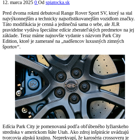
12. marca 2025
0
Od
spiatocka.sk
Pred dvoma rokmi debutoval Range Rover Sport SV, ktorý sa stal
najvýkonnejším a technicky najsofistikovanejším vozidlom značky.
Táto modifikácia je cenná a jedinečná sama o sebe, ale JLR
pravidelne vydáva špeciálne edície zberateľských predmetov na jej
základe. Teraz máme najnovšie vydanie s názvom Park City
Edition, ktoré je zamerané na „nadšencov luxusných zimných
športov“.
Edícia Park City je pomenovaná podľa obľúbeného lyžiarskeho
strediska v americkom štáte Utah. Ako zdroj inšpirácie uvádzajú
tvorcovia alpskú krajinu. Neprekvapí, že karoséria crossoveru je