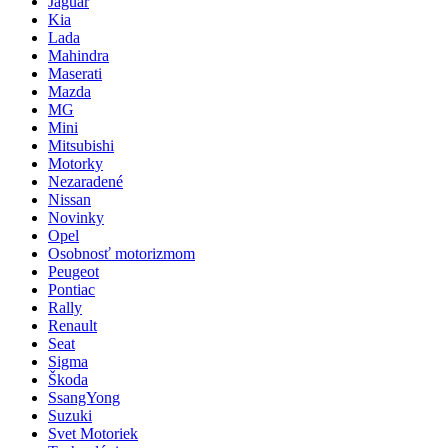
Jaguar
Kia
Lada
Mahindra
Maserati
Mazda
MG
Mini
Mitsubishi
Motorky
Nezaradené
Nissan
Novinky
Opel
Osobnosť motorizmom
Peugeot
Pontiac
Rally
Renault
Seat
Sigma
Škoda
SsangYong
Suzuki
Svet Motoriek