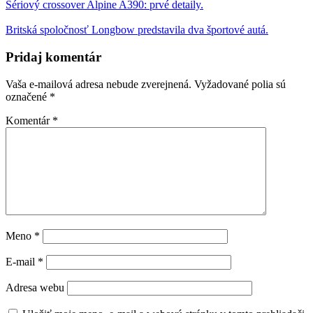
Sériový crossover Alpine A390: prvé detaily.
Britská spoločnosť Longbow predstavila dva športové autá.
Pridaj komentár
Vaša e-mailová adresa nebude zverejnená.
Vyžadované polia sú
označené
*
Komentár
*
Meno
*
E-mail
*
Adresa webu