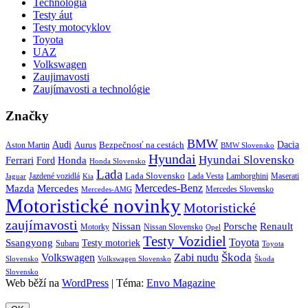
Technológia
Testy áut
Testy motocyklov
Toyota
UAZ
Volkswagen
Zaujimavosti
Zaujímavosti a technológie
Značky
BMW
Audi
Bezpečnosť na cestách
Dacia
Aston Martin
Aurus
BMW Slovensko
Hyundai
Hyundai Slovensko
Honda
Ferrari
Ford
Honda Slovensko
Lada
Lada Slovensko
Jazdené vozidlá
Lada Vesta
Maserati
Kia
Lamborghini
Jaguar
Mercedes-Benz
Mazda
Mercedes
Mercedes Slovensko
Mercedes-AMG
Motoristické novinky
Motoristické
zaujímavosti
Porsche
Renault
Nissan
Motorky
Nissan Slovensko
Opel
Testy Vozidiel
Toyota
Ssangyong
Testy motoriek
Subaru
Toyota
Škoda
Volkswagen
Zabi nudu
Slovensko
Volkswagen Slovensko
Škoda
Slovensko
Web běží na
WordPress
|
Téma:
Envo Magazine