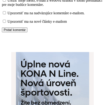
Uložiť moje meno, e-mail a webovú stránku v tomto prehliadači
pre moje budúce komentáre.
Upozorniť ma na nadväzujúce komentáre e-mailom.
Upozorniť ma na nové články e-mailom