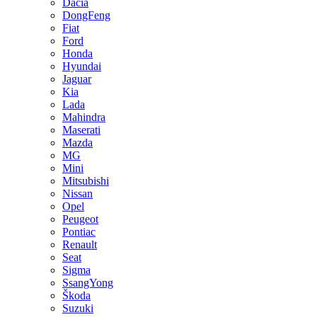
Dacia
DongFeng
Fiat
Ford
Honda
Hyundai
Jaguar
Kia
Lada
Mahindra
Maserati
Mazda
MG
Mini
Mitsubishi
Nissan
Opel
Peugeot
Pontiac
Renault
Seat
Sigma
SsangYong
Škoda
Suzuki