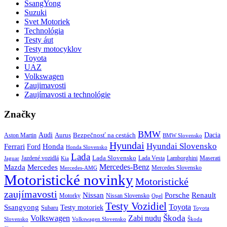
SsangYong
Suzuki
Svet Motoriek
Technológia
Testy áut
Testy motocyklov
Toyota
UAZ
Volkswagen
Zaujimavosti
Zaujímavosti a technológie
Značky
BMW
Audi
Bezpečnosť na cestách
Dacia
Aston Martin
Aurus
BMW Slovensko
Hyundai
Hyundai Slovensko
Honda
Ferrari
Ford
Honda Slovensko
Lada
Lada Slovensko
Jazdené vozidlá
Lada Vesta
Maserati
Kia
Lamborghini
Jaguar
Mercedes-Benz
Mazda
Mercedes
Mercedes Slovensko
Mercedes-AMG
Motoristické novinky
Motoristické
zaujímavosti
Porsche
Renault
Nissan
Motorky
Nissan Slovensko
Opel
Testy Vozidiel
Toyota
Ssangyong
Testy motoriek
Subaru
Toyota
Škoda
Volkswagen
Zabi nudu
Slovensko
Volkswagen Slovensko
Škoda