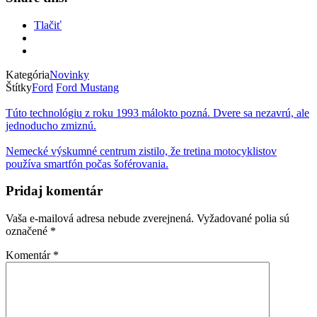
Tlačiť
Kategória
Novinky
Štítky
Ford
Ford Mustang
Túto technológiu z roku 1993 málokto pozná. Dvere sa nezavrú, ale
jednoducho zmiznú.
Nemecké výskumné centrum zistilo, že tretina motocyklistov
používa smartfón počas šoférovania.
Pridaj komentár
Vaša e-mailová adresa nebude zverejnená.
Vyžadované polia sú
označené
*
Komentár
*