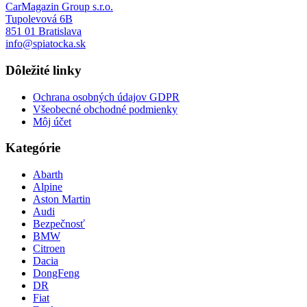
CarMagazin Group s.r.o.
Tupolevová 6B
851 01 Bratislava
info@spiatocka.sk
Dôležité linky
Ochrana osobných údajov GDPR
Všeobecné obchodné podmienky
Môj účet
Kategórie
Abarth
Alpine
Aston Martin
Audi
Bezpečnosť
BMW
Citroen
Dacia
DongFeng
DR
Fiat