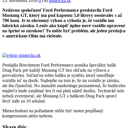
23. novembra 2018
0
Od
spiatocka.sk
Nedávno spoločnosť Ford Performance predstavila Ford
Mustang GT, ktorý má pod kapotou 5,0 litrový osemvalec s až
700 koní. Je to ohromný výkon a výhoda je, že vozidlo má
fabrickú záruku. Lenže ako kúpiť úplne nové vozidlo upravené
na šprint so zárukou? To môže byť problém, ale jeden predajca
v americkom Ohiu má riešenie.
Predajňa Beechmont Ford Performance ponúka špeciálny balík
Drag Pack pre každý Mustang GT bez ohľadu na výbavu a
prevodovku. Súčasťou tohto balíku je systém, ktorý umožňuje
vozidlu ísť na dusík. Najlepšie na tom je, že na vozidlo je záruka,
ale iba čiastočná. No manažér marketingu poznamenal, že budúceho
majiteľa bude zaujímať len či má plnú nádrž dusíku. Technické info
neboli zverejnené, ale Mustang GT s balíkom Drag Pack spraví
štvrť míle za 10 sekúnd.
Mimochodom na požiadanie môže byť motor prepĺňaný
kompresorom alebo turbom.
Share this: