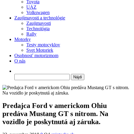
Toyota
UAZ
Volkswagen
Zaujímavosti a technológie
Zaujimavosti
Technológia
Rally
Motorky
Testy motocyklov
Svet Motoriek
Osobnosť motorizmom
O nás
Hľadať:
Predajca Ford v americkom Ohiu
predáva Mustang GT s nitrom. Na
vozidlo je poskytnutá aj záruka.