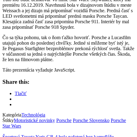
premiéru 16.12.2019. Navrhnutá bola v dizajnovom štúdiu v meste
Weissach a jej dizajn má pripomínať vozidlá Porsche. Predná časť s
LED svetlometmi má pripomínať prednú masku Porsche Taycan.
Klesajúca zadná časť zasa pripomína Porsche 911. Interiér by mal
zasa pripomínať Porsche 918 Spyder.
Čo sa týka pohonu, tak o ňom ťažko hovoriť. Porsche a Lucasfilm
utajujú pohon do poslednej chvíľky. Jediné si môžeme byť istý je,
že Pegasus Starfighter bezproblémov prekoná rýchlosť svetla. Takže
v súčasnosti sa jedná o najrýchlejšie Porsche všetkých čias. Škoda,
že len na filmovom plátne.
Táto prezentácia vyžaduje JavaScript.
Share this:
Tlačiť
Kategória
Technológia
Štítky
Motoristické novinky
Porsche
Porsche Slovensko
Porsche
Star Wars
Športová Toyota Yaris GR-4 bola nafotená bez kamufláže.