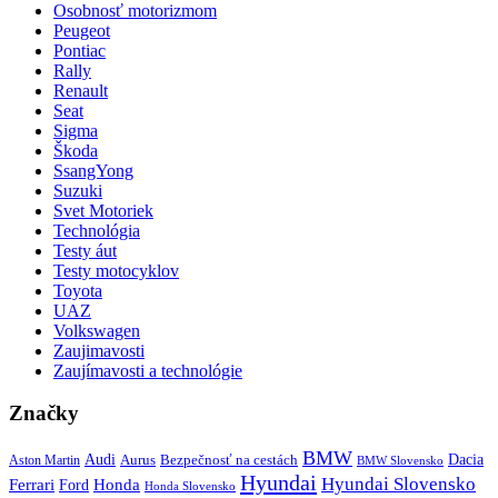
Osobnosť motorizmom
Peugeot
Pontiac
Rally
Renault
Seat
Sigma
Škoda
SsangYong
Suzuki
Svet Motoriek
Technológia
Testy áut
Testy motocyklov
Toyota
UAZ
Volkswagen
Zaujimavosti
Zaujímavosti a technológie
Značky
BMW
Audi
Bezpečnosť na cestách
Dacia
Aston Martin
Aurus
BMW Slovensko
Hyundai
Hyundai Slovensko
Honda
Ferrari
Ford
Honda Slovensko