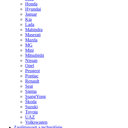
Honda
Hyundai
Jaguar
Kia
Lada
Mahindra
Maserati
Mazda
MG
Mini
Mitsubishi
Nissan
Opel
Peugeot
Pontiac
Renault
Seat
Sigma
SsangYong
Škoda
Suzuki
Toyota
UAZ
Volkswagen
Zaujímavosti a technológie