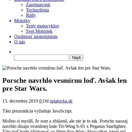
Zaujimavosti
Technológia
Rally
Motorky
Testy motocyklov
Svet Motoriek
Osobnosť motorizmom
O nás
Hľadať:
Porsche navrhlo vesmírnu loď. Avšak len
pre Star Wars.
15. decembra 2019
0
Od
spiatocka.sk
Táto prezentácia vyžaduje JavaScript.
Možno si myslíš, že som a zbláznil, ale nie je to tak. Porsche naozaj
navrhlo dizajn vesmírnej lode Tri-Wing S-91 x Pegasus Starfighter.
Táto loď bude účinkovať vo filme Star Wars: Skywalker, ktorý má