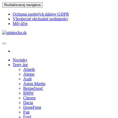
Skip
Rozbaľovacej navigácia
to
the
Ochrana osobných údajov GDPR
content
Všeobecné obchodné podmienky
Môj účet
spiatocka.sk
Najzaujímavejšie motoristické správy
Novinky
Testy áut
Abarth
Alpine
Audi
Aston Martin
Bezpečnosť
BMW
Citroen
Dacia
DongFeng
Fiat
Ford