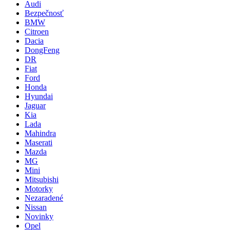
Audi
Bezpečnosť
BMW
Citroen
Dacia
DongFeng
DR
Fiat
Ford
Honda
Hyundai
Jaguar
Kia
Lada
Mahindra
Maserati
Mazda
MG
Mini
Mitsubishi
Motorky
Nezaradené
Nissan
Novinky
Opel