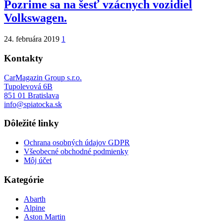
Pozrime sa na šesť vzácnych vozidiel
Volkswagen.
24. februára 2019
1
Kontakty
CarMagazin Group s.r.o.
Tupolevová 6B
851 01 Bratislava
info@spiatocka.sk
Dôležité linky
Ochrana osobných údajov GDPR
Všeobecné obchodné podmienky
Môj účet
Kategórie
Abarth
Alpine
Aston Martin