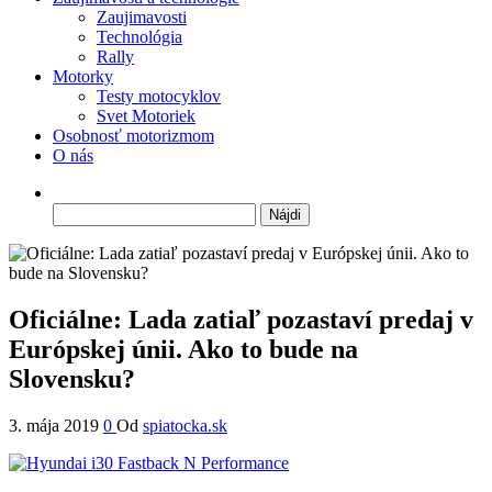
Zaujimavosti
Technológia
Rally
Motorky
Testy motocyklov
Svet Motoriek
Osobnosť motorizmom
O nás
Hľadať:
Oficiálne: Lada zatiaľ pozastaví predaj v
Európskej únii. Ako to bude na
Slovensku?
3. mája 2019
0
Od
spiatocka.sk