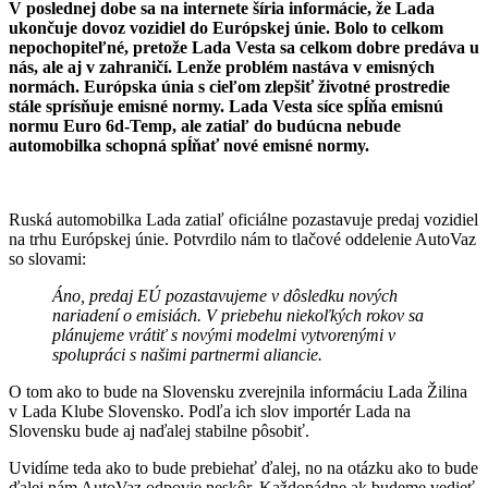
V poslednej dobe sa na internete šíria informácie, že Lada
ukončuje dovoz vozidiel do Európskej únie. Bolo to celkom
nepochopiteľné, pretože Lada Vesta sa celkom dobre predáva u
nás, ale aj v zahraničí. Lenže problém nastáva v emisných
normách. Európska únia s cieľom zlepšiť životné prostredie
stále sprísňuje emisné normy. Lada Vesta síce spĺňa emisnú
normu Euro 6d-Temp, ale zatiaľ do budúcna nebude
automobilka schopná spĺňať nové emisné normy.
Ruská automobilka Lada zatiaľ oficiálne pozastavuje predaj vozidiel
na trhu Európskej únie. Potvrdilo nám to tlačové oddelenie AutoVaz
so slovami:
Áno, predaj EÚ pozastavujeme v dôsledku nových
nariadení o emisiách. V priebehu niekoľkých rokov sa
plánujeme vrátiť s novými modelmi vytvorenými v
spolupráci s našimi partnermi aliancie.
O tom ako to bude na Slovensku zverejnila informáciu Lada Žilina
v Lada Klube Slovensko. Podľa ich slov importér Lada na
Slovensku bude aj naďalej stabilne pôsobiť.
Uvidíme teda ako to bude prebiehať ďalej, no na otázku ako to bude
ďalej nám AutoVaz odpovie neskôr. Každopádne ak budeme vedieť