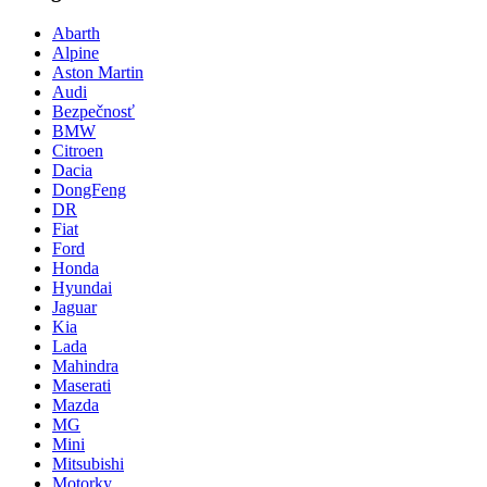
Abarth
Alpine
Aston Martin
Audi
Bezpečnosť
BMW
Citroen
Dacia
DongFeng
DR
Fiat
Ford
Honda
Hyundai
Jaguar
Kia
Lada
Mahindra
Maserati
Mazda
MG
Mini
Mitsubishi
Motorky