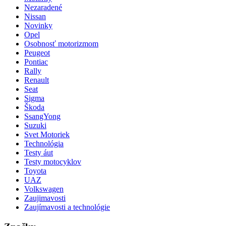
Nezaradené
Nissan
Novinky
Opel
Osobnosť motorizmom
Peugeot
Pontiac
Rally
Renault
Seat
Sigma
Škoda
SsangYong
Suzuki
Svet Motoriek
Technológia
Testy áut
Testy motocyklov
Toyota
UAZ
Volkswagen
Zaujimavosti
Zaujímavosti a technológie