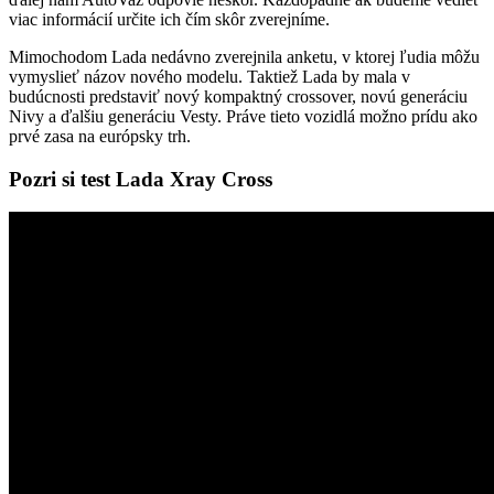
viac informácií určite ich čím skôr zverejníme.
Mimochodom Lada nedávno zverejnila anketu, v ktorej ľudia môžu
vymyslieť názov nového modelu. Taktiež Lada by mala v
budúcnosti predstaviť nový kompaktný crossover, novú generáciu
Nivy a ďalšiu generáciu Vesty. Práve tieto vozidlá možno prídu ako
prvé zasa na európsky trh.
Pozri si test Lada Xray Cross