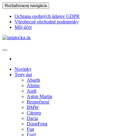
Skip
Rozbaľovacej navigácia
to
the
Ochrana osobných údajov GDPR
content
Všeobecné obchodné podmienky
Môj účet
spiatocka.sk
Najzaujímavejšie motoristické správy
Novinky
Testy áut
Abarth
Alpine
Audi
Aston Martin
Bezpečnosť
BMW
Citroen
Dacia
DongFeng
Fiat
Ford