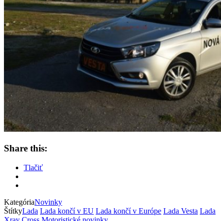
Share this:
Tlačiť
Kategória
Novinky
Štítky
Lada
Lada končí v EU
Lada končí v Európe
Lada Vesta
Lada
Xray Cross
Motoristické novinky