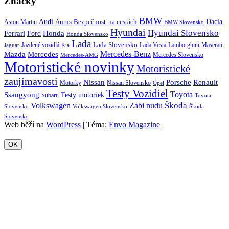
Značky
BMW
Audi
Bezpečnosť na cestách
Dacia
Aston Martin
Aurus
BMW Slovensko
Hyundai
Hyundai Slovensko
Honda
Ferrari
Ford
Honda Slovensko
Lada
Lada Slovensko
Jazdené vozidlá
Lada Vesta
Maserati
Kia
Lamborghini
Jaguar
Mercedes-Benz
Mazda
Mercedes
Mercedes Slovensko
Mercedes-AMG
Motoristické novinky
Motoristické
zaujímavosti
Porsche
Renault
Nissan
Motorky
Nissan Slovensko
Opel
Testy Vozidiel
Toyota
Ssangyong
Testy motoriek
Subaru
Toyota
Škoda
Volkswagen
Zabi nudu
Slovensko
Volkswagen Slovensko
Škoda
Slovensko
Web běží na
WordPress
|
Téma:
Envo Magazine
OK