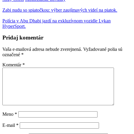
Zabi nudu so spiatočkou: výber zaujímavých videí na piatok.
Polícia v Abu Dhabi jazdí na exkluzívnom vozidle Lykan
HyperSport.
Pridaj komentár
Vaša e-mailová adresa nebude zverejnená.
Vyžadované polia sú
označené
*
Komentár
*
Meno
*
E-mail
*