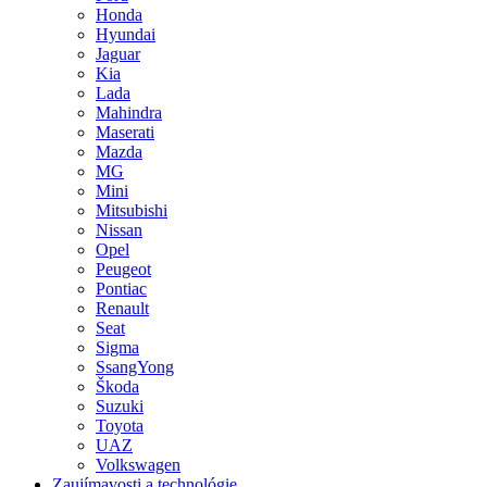
Honda
Hyundai
Jaguar
Kia
Lada
Mahindra
Maserati
Mazda
MG
Mini
Mitsubishi
Nissan
Opel
Peugeot
Pontiac
Renault
Seat
Sigma
SsangYong
Škoda
Suzuki
Toyota
UAZ
Volkswagen
Zaujímavosti a technológie