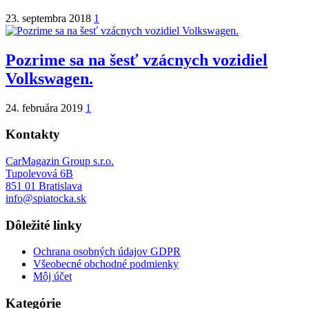
23. septembra 2018
1
Pozrime sa na šesť vzácnych vozidiel
Volkswagen.
24. februára 2019
1
Kontakty
CarMagazin Group s.r.o.
Tupolevová 6B
851 01 Bratislava
info@spiatocka.sk
Dôležité linky
Ochrana osobných údajov GDPR
Všeobecné obchodné podmienky
Môj účet
Kategórie