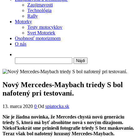
Zaujimavosti
Technológia
Rally
Motorky
Testy motocyklov
Svet Motoriek
Osobnosť motorizmom
O nás
Hľadať:
Nový Mercedes-Maybach triedy S bol
nafotený pri testovaní.
13. marca 2020
0
Od
spiatocka.sk
Nie je žiadna novinka, že Mercedes chystá novú generáciu
triedy S, ktorá má byť absolútne nová s novým dizajnom.
Niekoľkokrát sme priniesli fotografie triedy S bez maskovania.
Teraz však bol nafotený luxusný Mercedes-Maybach.