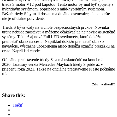
trieda S motor V12 pod kapotou. Tento motor by mal byť spojený s
hybridným systémom, poprípade s mild-hybridným systémom.
Bežné triedy S by mali dostať maximálne osemvalec, ale toto ešte
nie je oficiálne potvrdené.
Trieda S býva vždy na vrchole bezpečnostných prvkov. Novinka
určite nebude zaostávať a môžeme očakávať tie najnovšie asistenčné
systémy. Taktiež aj nové Full LED svetlomety, ktoré dokážu
premietať obraz na cestu. Napríklad dokážu premietať obraz z
navigácie, výstražné upozornenia alebo dokážu označiť prekážku na
ceste. Napríklad chodca.
Oficiálne predstavenie triedy S sa má uskutočniť na konci roka
2020. Luxusný verzia Mercedes-Maybach triedy S príde až v
priebehu roka 2021. Takže na oficiálne predstavenie si ešte počkáme
rok.
Zdroj: walkoART
Share this:
Tlačiť