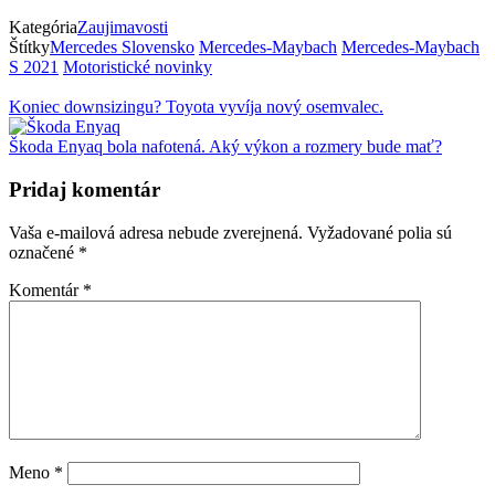
Kategória
Zaujimavosti
Štítky
Mercedes Slovensko
Mercedes-Maybach
Mercedes-Maybach
S 2021
Motoristické novinky
Koniec downsizingu? Toyota vyvíja nový osemvalec.
Škoda Enyaq bola nafotená. Aký výkon a rozmery bude mať?
Pridaj komentár
Vaša e-mailová adresa nebude zverejnená.
Vyžadované polia sú
označené
*
Komentár
*
Meno
*