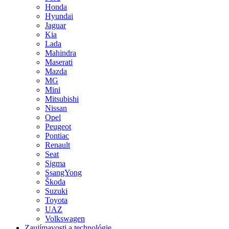
Honda
Hyundai
Jaguar
Kia
Lada
Mahindra
Maserati
Mazda
MG
Mini
Mitsubishi
Nissan
Opel
Peugeot
Pontiac
Renault
Seat
Sigma
SsangYong
Škoda
Suzuki
Toyota
UAZ
Volkswagen
Zaujímavosti a technológie