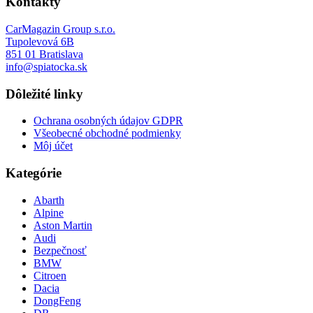
Kontakty
CarMagazin Group s.r.o.
Tupolevová 6B
851 01 Bratislava
info@spiatocka.sk
Dôležité linky
Ochrana osobných údajov GDPR
Všeobecné obchodné podmienky
Môj účet
Kategórie
Abarth
Alpine
Aston Martin
Audi
Bezpečnosť
BMW
Citroen
Dacia
DongFeng