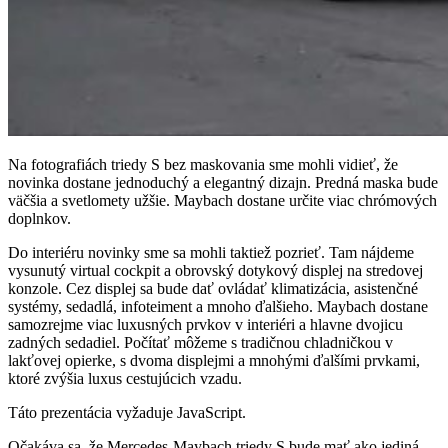
Na fotografiách triedy S bez maskovania sme mohli vidieť, že
novinka dostane jednoduchý a elegantný dizajn. Predná maska bude
väčšia a svetlomety užšie. Maybach dostane určite viac chrómových
doplnkov.
Do interiéru novinky sme sa mohli taktiež pozrieť. Tam nájdeme
vysunutý virtual cockpit a obrovský dotykový displej na stredovej
konzole. Cez displej sa bude dať ovládať klimatizácia, asistenčné
systémy, sedadlá, infoteiment a mnoho ďalšieho. Maybach dostane
samozrejme viac luxusných prvkov v interiéri a hlavne dvojicu
zadných sedadiel. Počítať môžeme s tradičnou chladničkou v
lakťovej opierke, s dvoma displejmi a mnohými ďalšími prvkami,
ktoré zvýšia luxus cestujúcich vzadu.
Táto prezentácia vyžaduje JavaScript.
Očakáva sa, že Mercedes-Maybach triedy S bude mať ako jediná