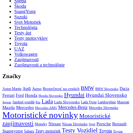
Sigma
Škoda
SsangYong
Suzuki
Svet Motoriek
Technológia
Testy áut
Testy motocyklov
Toyota
UAZ
Volkswagen
Zaujimavosti
Zaujímavosti a technológie
Značky
BMW
Audi
Bezpečnosť na cestách
Dacia
Aston Martin
Aurus
BMW Slovensko
Hyundai
Hyundai Slovensko
Honda
Ferrari
Ford
Honda Slovensko
Lada
Lada Slovensko
Jazdené vozidlá
Lada Vesta
Maserati
Kia
Lamborghini
Jaguar
Mercedes-Benz
Mazda
Mercedes
Mercedes Slovensko
Mercedes-AMG
Motoristické novinky
Motoristické
zaujímavosti
Porsche
Renault
Nissan
Motorky
Nissan Slovensko
Opel
Testy Vozidiel
Toyota
Ssangyong
Testy motoriek
Subaru
Toyota