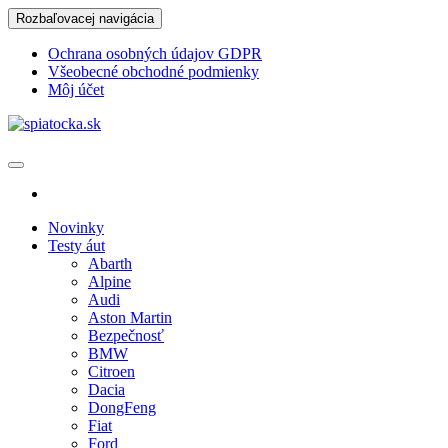
Skip
Rozbaľovacej navigácia
to
the
Ochrana osobných údajov GDPR
content
Všeobecné obchodné podmienky
Môj účet
spiatocka.sk
Najzaujímavejšie motoristické správy
Novinky
Testy áut
Abarth
Alpine
Audi
Aston Martin
Bezpečnosť
BMW
Citroen
Dacia
DongFeng
Fiat
Ford