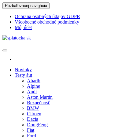
Skip
Rozbaľovacej navigácia
to
the
Ochrana osobných údajov GDPR
content
Všeobecné obchodné podmienky
Môj účet
spiatocka.sk
Najzaujímavejšie motoristické správy
Novinky
Testy áut
Abarth
Alpine
Audi
Aston Martin
Bezpečnosť
BMW
Citroen
Dacia
DongFeng
Fiat
Ford