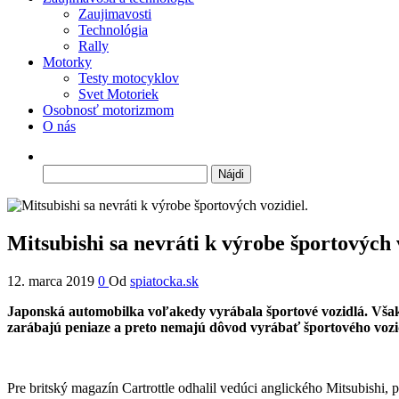
Zaujimavosti
Technológia
Rally
Motorky
Testy motocyklov
Svet Motoriek
Osobnosť motorizmom
O nás
Hľadať:
Mitsubishi sa nevráti k výrobe športových 
12. marca 2019
0
Od
spiatocka.sk
Japonská automobilka voľakedy vyrábala športové vozidlá. Však
zarábajú peniaze a preto nemajú dôvod vyrábať športového vozi
Pre britský magazín Cartrottle odhalil vedúci anglického Mitsubishi, p