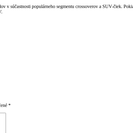
ov v súčastnosti populárneho segmentu crossoverov a SUV-čiek. Pokiaľ
V.
čené
*