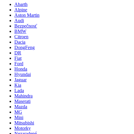
Abarth
Alpine
Aston Martin
Audi
Bezpečnosť
BMW
Citroen
Dacia
DongFeng
DR
Fiat
Ford
Honda
Hyundai
Jaguar
Kia
Lada
Mahindra
Maserati
Mazda
MG
Mini
Mitsubishi
Motorky
Nezaradené