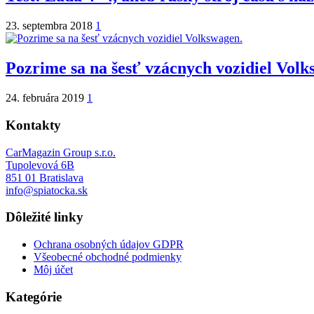
23. septembra 2018
1
Pozrime sa na šesť vzácnych vozidiel Volk
24. februára 2019
1
Kontakty
CarMagazin Group s.r.o.
Tupolevová 6B
851 01 Bratislava
info@spiatocka.sk
Dôležité linky
Ochrana osobných údajov GDPR
Všeobecné obchodné podmienky
Môj účet
Kategórie