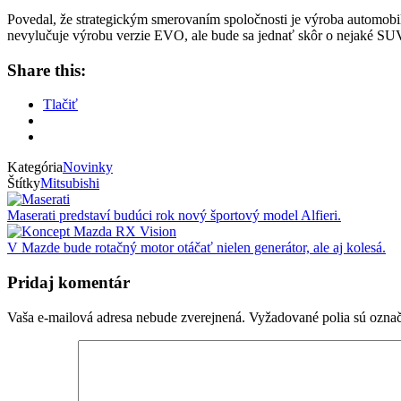
Povedal, že strategickým smerovaním spoločnosti je výroba automobil
nevylučuje výrobu verzie EVO, ale bude sa jednať skôr o nejaké SU
Share this:
Tlačiť
Kategória
Novinky
Štítky
Mitsubishi
Maserati predstaví budúci rok nový športový model Alfieri.
V Mazde bude rotačný motor otáčať nielen generátor, ale aj kolesá.
Pridaj komentár
Vaša e-mailová adresa nebude zverejnená.
Vyžadované polia sú ozna