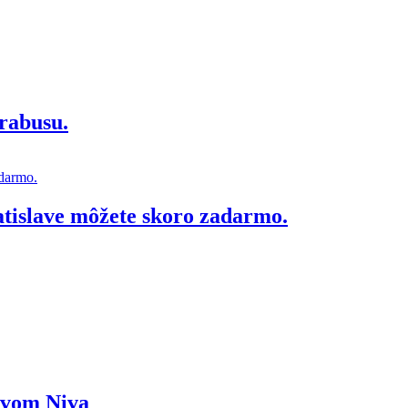
rabusu.
atislave môžete skoro zadarmo.
ázvom Niva