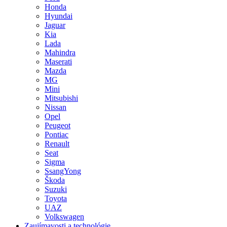
Honda
Hyundai
Jaguar
Kia
Lada
Mahindra
Maserati
Mazda
MG
Mini
Mitsubishi
Nissan
Opel
Peugeot
Pontiac
Renault
Seat
Sigma
SsangYong
Škoda
Suzuki
Toyota
UAZ
Volkswagen
Zaujímavosti a technológie