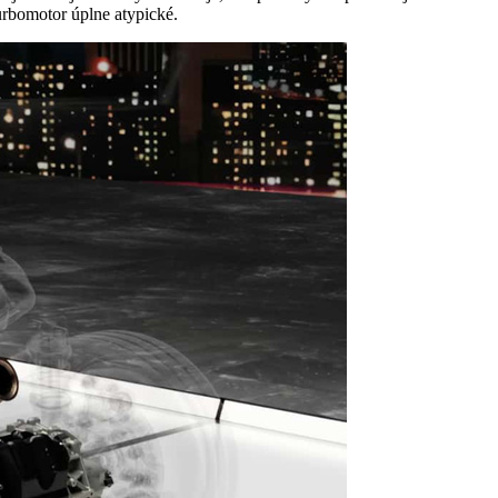
urbomotor úplne atypické.