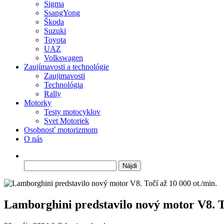
Sigma
SsangYong
Škoda
Suzuki
Toyota
UAZ
Volkswagen
Zaujímavosti a technológie
Zaujimavosti
Technológia
Rally
Motorky
Testy motocyklov
Svet Motoriek
Osobnosť motorizmom
O nás
Hľadať:
Lamborghini predstavilo nový motor V8. To