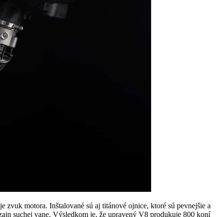
zvuk motora. Inštalované sú aj titánové ojnice, ktoré sú pevnejšie a
dizajn suchej vane. Výsledkom je, že upravený V8 produkuje 800 koní