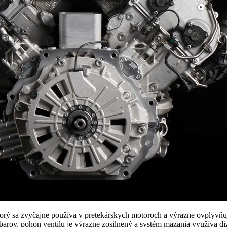
orý sa zvyčajne používa v pretekárskych motoroch a výrazne ovplyvňuje 
 barov, pohon ventilu je výrazne zosilnený a systém mazania využíva 