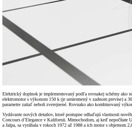
Elektrický doplnok je implementovaný podľa rovnakej schémy ako st
elektromotor s výkonom 150 k (je umiestnený v zadnom previse) a 3
parametre zatiaľ neboli zverejnené. Rovnako ako kombinovaný výko
Vydávanie nových detailov, ktoré postupne odhaľujú vlastnosti nové
Concours d’Elegance v Kalifornii. Mimochodom, aj keď nepočítate Ur
a Jalpa, sa vyrábala v rokoch 1972 až 1988 a ich motor s objemom 2,0 