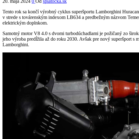
20. mája 2024
0
Od
spiatocka.sk
Tento rok sa končí výrobný cyklus superšportu Lamborghini Huracan
v strede s továrenským indexom LB634 a predbežným názvom Temerario
elektrickým doplnkom.
Samotný motor V8 4.0 s dvomi turbodúchadlami je požičaný zo širo
jeho výroba predĺžila až do roku 2030. Avšak pre nový superšport s
Lamborghini.