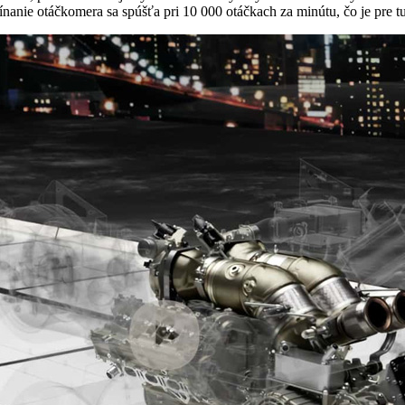
nanie otáčkomera sa spúšťa pri 10 000 otáčkach za minútu, čo je pre t