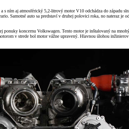
 a s ním aj atmosférický 5,2-litrový motor V10 odchádza do západu s
. Samotné auto sa predstaví v druhej polovici roka, no nateraz je o
kej ponuky koncernu Volkswagen. Tento motor je inštalovaný na mnohý
 motorom v strede bol motor vážne upravený. Hlavnou úlohou inžiniero