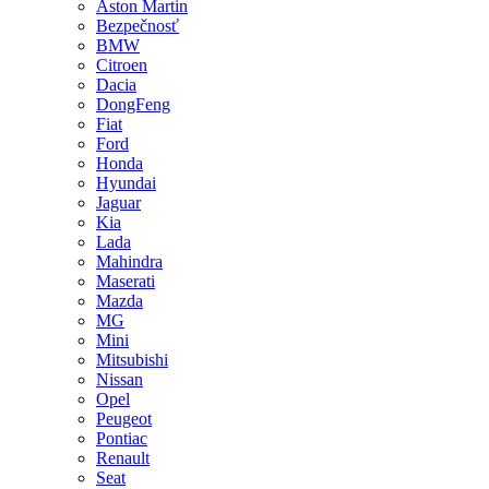
Aston Martin
Bezpečnosť
BMW
Citroen
Dacia
DongFeng
Fiat
Ford
Honda
Hyundai
Jaguar
Kia
Lada
Mahindra
Maserati
Mazda
MG
Mini
Mitsubishi
Nissan
Opel
Peugeot
Pontiac
Renault
Seat