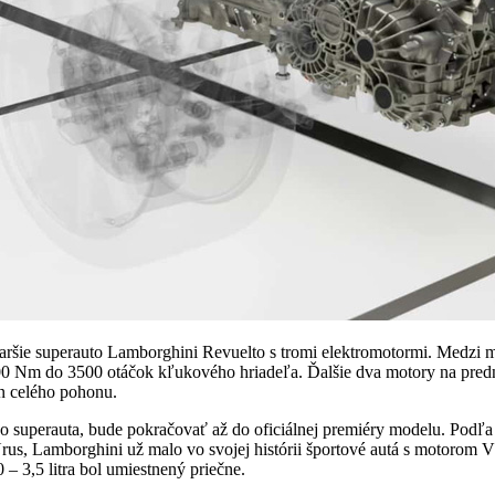
aršie superauto Lamborghini Revuelto s tromi elektromotormi. Medzi 
00 Nm do 3500 otáčok kľukového hriadeľa. Ďalšie dva motory na predn
n celého pohonu.
ho superauta, bude pokračovať až do oficiálnej premiéry modelu. Podľa
us, Lamborghini už malo vo svojej histórii športové autá s motorom V8
– 3,5 litra bol umiestnený priečne.