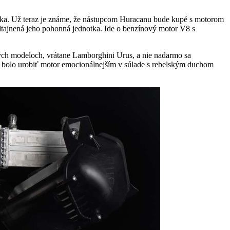
lnka. Už teraz je známe, že nástupcom Huracanu bude kupé s motorom
dtajnená jeho pohonná jednotka. Ide o benzínový motor V8 s
ch modeloch, vrátane Lamborghini Urus, a nie nadarmo sa
v bolo urobiť motor emocionálnejším v súlade s rebelským duchom