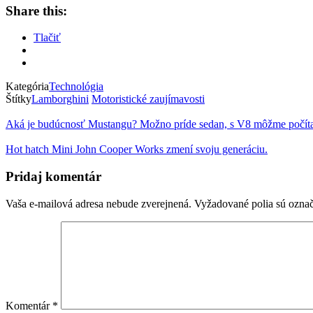
Share this:
Tlačiť
Kategória
Technológia
Štítky
Lamborghini
Motoristické zaujímavosti
Aká je budúcnosť Mustangu? Možno príde sedan, s V8 môžme počít
Hot hatch Mini John Cooper Works zmení svoju generáciu.
Pridaj komentár
Vaša e-mailová adresa nebude zverejnená.
Vyžadované polia sú ozna
Komentár
*