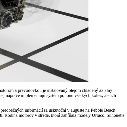
motorom a prevodovkou je inštalovaný olejom chladený axiálny
ej náprave implementujú systém pohonu všetkých kolies, ale ich
 predbežných informácií sa uskutoční v auguste na Pebble Beach
. Rodina motorov v strede, ktorá zahŕňala modely Urraco, Silhouette