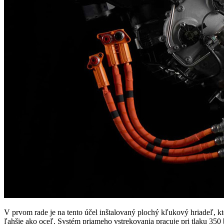
V prvom rade je na tento účel inštalovaný plochý kľukový hriadeľ, kt
ľahšie ako oceľ. Systém priameho vstrekovania pracuje pri tlaku 350