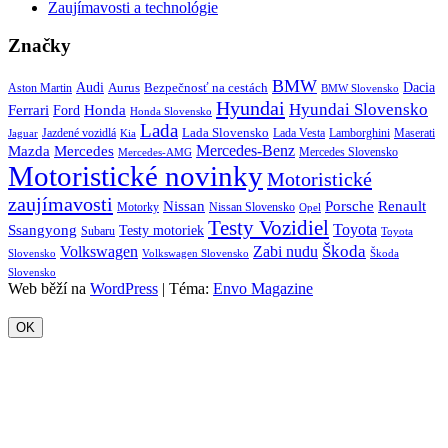
Zaujímavosti a technológie
Značky
BMW
Audi
Bezpečnosť na cestách
Dacia
Aston Martin
Aurus
BMW Slovensko
Hyundai
Hyundai Slovensko
Honda
Ferrari
Ford
Honda Slovensko
Lada
Lada Slovensko
Jazdené vozidlá
Lada Vesta
Maserati
Kia
Lamborghini
Jaguar
Mercedes-Benz
Mazda
Mercedes
Mercedes Slovensko
Mercedes-AMG
Motoristické novinky
Motoristické
zaujímavosti
Porsche
Renault
Nissan
Motorky
Nissan Slovensko
Opel
Testy Vozidiel
Toyota
Ssangyong
Testy motoriek
Subaru
Toyota
Škoda
Volkswagen
Zabi nudu
Slovensko
Volkswagen Slovensko
Škoda
Slovensko
Web běží na
WordPress
|
Téma:
Envo Magazine
OK