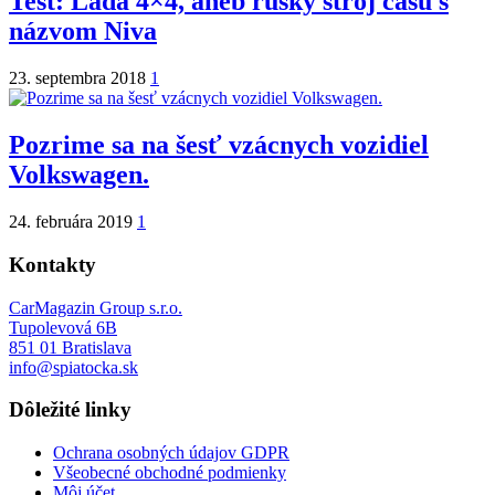
Test: Lada 4×4, aneb ruský stroj času s
názvom Niva
23. septembra 2018
1
Pozrime sa na šesť vzácnych vozidiel
Volkswagen.
24. februára 2019
1
Kontakty
CarMagazin Group s.r.o.
Tupolevová 6B
851 01 Bratislava
info@spiatocka.sk
Dôležité linky
Ochrana osobných údajov GDPR
Všeobecné obchodné podmienky
Môj účet