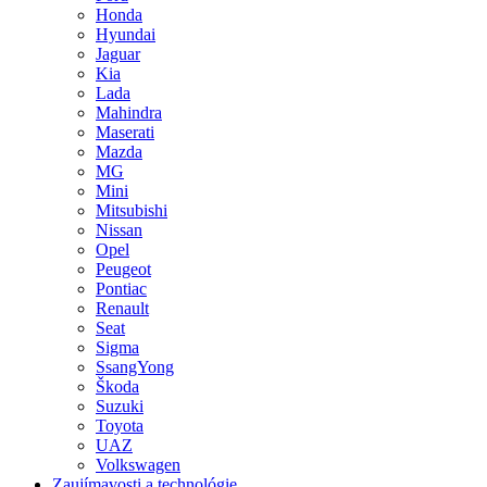
Honda
Hyundai
Jaguar
Kia
Lada
Mahindra
Maserati
Mazda
MG
Mini
Mitsubishi
Nissan
Opel
Peugeot
Pontiac
Renault
Seat
Sigma
SsangYong
Škoda
Suzuki
Toyota
UAZ
Volkswagen
Zaujímavosti a technológie