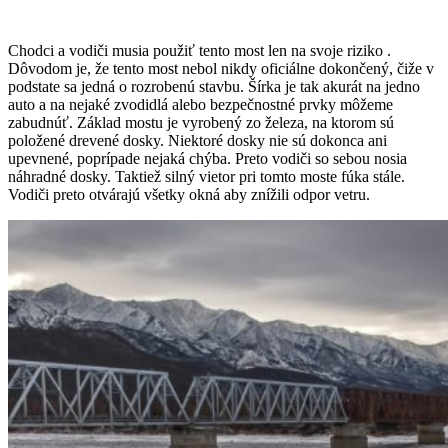
Chodci a vodiči musia použiť tento most len na svoje riziko .
Dôvodom je, že tento most nebol nikdy oficiálne dokončený, čiže v
podstate sa jedná o rozrobenú stavbu. Šírka je tak akurát na jedno
auto a na nejaké zvodidlá alebo bezpečnostné prvky môžeme
zabudnúť. Základ mostu je vyrobený zo železa, na ktorom sú
položené drevené dosky. Niektoré dosky nie sú dokonca ani
upevnené, poprípade nejaká chýba. Preto vodiči so sebou nosia
náhradné dosky. Taktiež silný vietor pri tomto moste fúka stále.
Vodiči preto otvárajú všetky okná aby znížili odpor vetru.