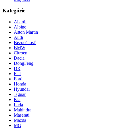
Kategórie
Abarth
Alpine
Aston Martin
Audi
Bezpečnosť
BMW
Citroen
Dacia
DongFeng
DR
Fiat
Ford
Honda
Hyundai
Jaguar
Kia
Lada
Mahindra
Maserati
Mazda
MG