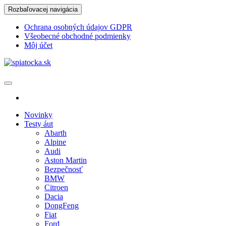
Skip
Rozbaľovacej navigácia
to
the
Ochrana osobných údajov GDPR
content
Všeobecné obchodné podmienky
Môj účet
spiatocka.sk
Najzaujímavejšie motoristické správy
Novinky
Testy áut
Abarth
Alpine
Audi
Aston Martin
Bezpečnosť
BMW
Citroen
Dacia
DongFeng
Fiat
Ford