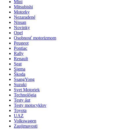
Mini
Mitsubishi
Motorky
Nezaradené
Nissan
Novinky
Opel
Osobnosť motorizmom
Peugeot
Pontiac
Rally
Renault
Seat
Sigma
Škoda
SsangYong
Suzuki
Svet Motoriek
Technológia
Testy áut
Testy motocyklov
Toyota
UAZ
Volkswagen
Zaujimavosti