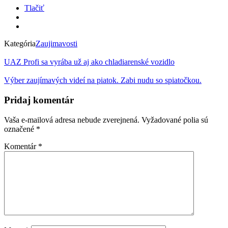
Tlačiť
Kategória
Zaujimavosti
UAZ Profi sa vyrába už aj ako chladiarenské vozidlo
Výber zaujímavých videí na piatok. Zabi nudu so spiatočkou.
Pridaj komentár
Vaša e-mailová adresa nebude zverejnená.
Vyžadované polia sú
označené
*
Komentár
*