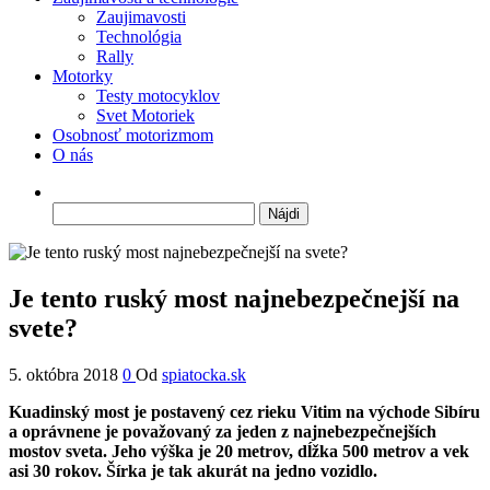
Zaujimavosti
Technológia
Rally
Motorky
Testy motocyklov
Svet Motoriek
Osobnosť motorizmom
O nás
Hľadať:
Je tento ruský most najnebezpečnejší na
svete?
5. októbra 2018
0
Od
spiatocka.sk
Kuadinský most je postavený cez rieku Vitim na východe Sibíru
a oprávnene je považovaný za jeden z najnebezpečnejších
mostov sveta. Jeho výška je 20 metrov, dĺžka 500 metrov a vek
asi 30 rokov. Šírka je tak akurát na jedno vozidlo.