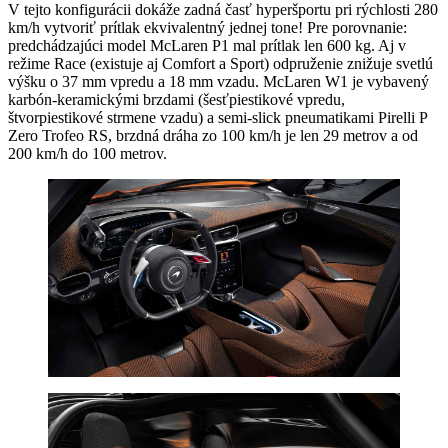
V tejto konfigurácii dokáže zadná časť hyperšportu pri rýchlosti 280
km/h vytvoriť prítlak ekvivalentný jednej tone! Pre porovnanie:
predchádzajúci model McLaren P1 mal prítlak len 600 kg. Aj v
režime Race (existuje aj Comfort a Sport) odpruženie znižuje svetlú
výšku o 37 mm vpredu a 18 mm vzadu. McLaren W1 je vybavený
karbón-keramickými brzdami (šesťpiestikové vpredu,
štvorpiestikové strmene vzadu) a semi-slick pneumatikami Pirelli P
Zero Trofeo RS, brzdná dráha zo 100 km/h je len 29 metrov a od
200 km/h do 100 metrov.