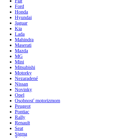
Fiat
Ford
Honda
Hyundai
Jaguar
Kia
Lada
Mahindra
Maserati
Mazda
MG
Mini
Mitsubishi
Motorky
Nezaradené
Nissan
Novinky
Opel
Osobnosť motorizmom
Peugeot
Pontiac
Rally
Renault
Seat
Sigma