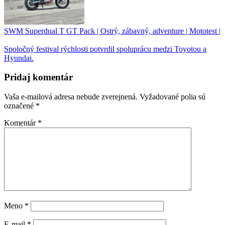
SWM Superdual T GT Pack | Ostrý, zábavný, adventure | Mototest |
Spoločný festival rýchlosti potvrdil spoluprácu medzi Toyotou a
Hyundai.
Pridaj komentár
Vaša e-mailová adresa nebude zverejnená.
Vyžadované polia sú
označené
*
Komentár
*
Meno
*
E-mail
*