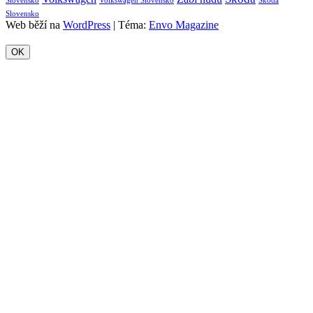
Slovensko
Volkswagen Slovensko
Škoda
Slovensko
Web běží na
WordPress
|
Téma:
Envo Magazine
OK