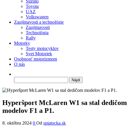
Suzuki
Toyota
UAZ
Volkswagen
Zaujímavosti a technológie
Zaujimavosti
Technológia
Rally
Motorky
Testy motocyklov
Svet Motoriek
Osobnosť motorizmom
O nás
Hľadať:
Hyperšport McLaren W1 sa stal dedičom
modelov F1 a P1.
8. októbra 2024
0
Od
spiatocka.sk