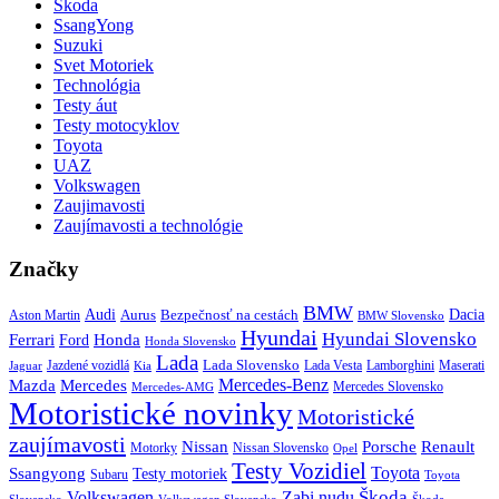
Škoda
SsangYong
Suzuki
Svet Motoriek
Technológia
Testy áut
Testy motocyklov
Toyota
UAZ
Volkswagen
Zaujimavosti
Zaujímavosti a technológie
Značky
BMW
Audi
Bezpečnosť na cestách
Dacia
Aston Martin
Aurus
BMW Slovensko
Hyundai
Hyundai Slovensko
Honda
Ferrari
Ford
Honda Slovensko
Lada
Lada Slovensko
Jazdené vozidlá
Lada Vesta
Maserati
Kia
Lamborghini
Jaguar
Mercedes-Benz
Mazda
Mercedes
Mercedes Slovensko
Mercedes-AMG
Motoristické novinky
Motoristické
zaujímavosti
Porsche
Renault
Nissan
Motorky
Nissan Slovensko
Opel
Testy Vozidiel
Toyota
Ssangyong
Testy motoriek
Subaru
Toyota
Škoda
Volkswagen
Zabi nudu