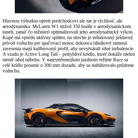
Hlavnou výhodou oproti predchodcovi ale nie je rýchlosť, ale
aerodynamika. McLaren W1 strávil 350 hodín v aerodynamickom
tuneli, zatiaľ čo inžinieri optimalizovali jeho aerodynamický výkon.
Kupé má vpredu aktívny splitter, na streche je inštalovaný prídavný
prívod vzduchu pre spaľovací motor, dokonca hliníkové ramená
zavesenia majú kalibrovaný profil, aby nevytvárali silné turbulencie.
A vzadu je Active Long Tail – pohyblivé krídlo, ktoré dokáže nielen
meniť uhol nábehu. V najextrémnejšom jazdnom režime Race sa
celé krídlo posunie o 300 mm dozadu, aby sa stabilizovalo prúdenie
vzduchu.