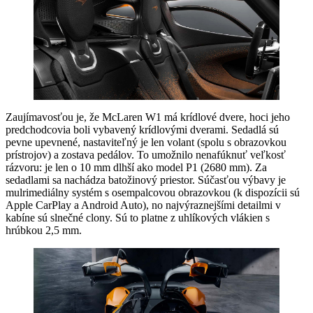
Zaujímavosťou je, že McLaren W1 má krídlové dvere, hoci jeho
predchodcovia boli vybavený krídlovými dverami. Sedadlá sú
pevne upevnené, nastaviteľný je len volant (spolu s obrazovkou
prístrojov) a zostava pedálov. To umožnilo nenafúknuť veľkosť
rázvoru: je len o 10 mm dlhší ako model P1 (2680 mm). Za
sedadlami sa nachádza batožinový priestor. Súčasťou výbavy je
mulrimediálny systém s osempalcovou obrazovkou (k dispozícii sú
Apple CarPlay a Android Auto), no najvýraznejšími detailmi v
kabíne sú slnečné clony. Sú to platne z uhlíkových vlákien s
hrúbkou 2,5 mm.