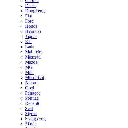
Citroen
Dacia
DongFeng
Fiat
Ford
Honda
Hyundai
Jaguar
Kia
Lada
Mahindra
Maserati
Mazda
MG
Mini
Mitsubishi
Nissan
Opel
Peugeot
Pontiac
Renault
Seat
Sigma
SsangYong
Škoda