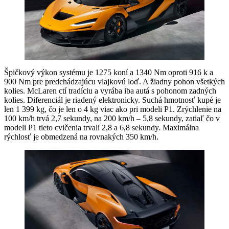
Špičkový výkon systému je 1275 koní a 1340 Nm oproti 916 k a
900 Nm pre predchádzajúcu vlajkovú loď. A žiadny pohon všetkých
kolies. McLaren ctí tradíciu a vyrába iba autá s pohonom zadných
kolies. Diferenciál je riadený elektronicky. Suchá hmotnosť kupé je
len 1 399 kg, čo je len o 4 kg viac ako pri modeli P1. Zrýchlenie na
100 km/h trvá 2,7 sekundy, na 200 km/h – 5,8 sekundy, zatiaľ čo v
modeli P1 tieto cvičenia trvali 2,8 a 6,8 sekundy. Maximálna
rýchlosť je obmedzená na rovnakých 350 km/h.