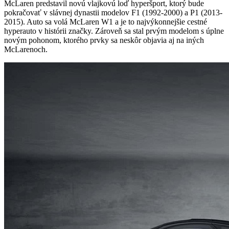
McLaren predstavil novú vlajkovú loď hyperšport, ktorý bude
pokračovať v slávnej dynastii modelov F1 (1992-2000) a P1 (2013-
2015). Auto sa volá McLaren W1 a je to najvýkonnejšie cestné
hyperauto v histórii značky. Zároveň sa stal prvým modelom s úplne
novým pohonom, ktorého prvky sa neskôr objavia aj na iných
McLarenoch.