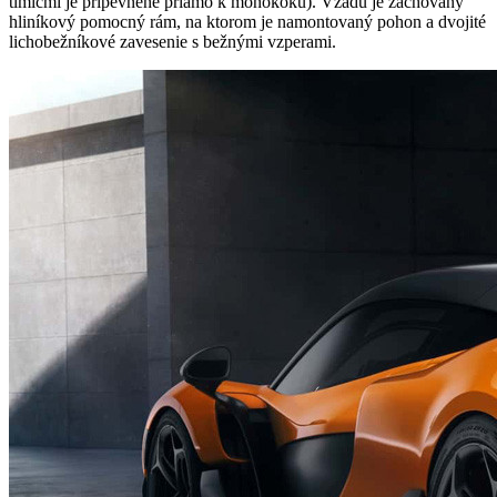
tlmičmi je pripevnené priamo k monokoku). Vzadu je zachovaný
hliníkový pomocný rám, na ktorom je namontovaný pohon a dvojité
lichobežníkové zavesenie s bežnými vzperami.