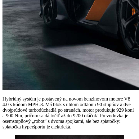
Hybridný systém je postavený na novom benzínovom motore V8
4.0 s kódom MPH-8. Má blok s uhlom odklonu 90 stupňov a dve
dvojprúdové turbodúchadlá po stranách, motor produkuje 929 koní
a 900 Nm, pričom sa dá točiť až do 9200 otáčok! Prevodovka je
osemstupňový „robot“ s dvoma spojkami, ale bez spiatočky:
spiatočka hyperšportu je elektrická.