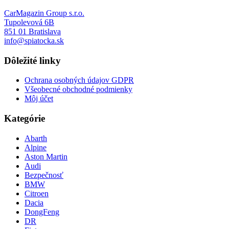
CarMagazin Group s.r.o.
Tupolevová 6B
851 01 Bratislava
info@spiatocka.sk
Dôležité linky
Ochrana osobných údajov GDPR
Všeobecné obchodné podmienky
Môj účet
Kategórie
Abarth
Alpine
Aston Martin
Audi
Bezpečnosť
BMW
Citroen
Dacia
DongFeng
DR