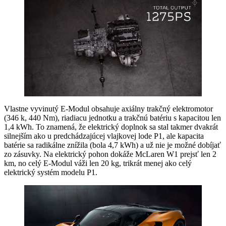
Vlastne vyvinutý E-Modul obsahuje axiálny trakčný elektromotor
(346 k, 440 Nm), riadiacu jednotku a trakčnú batériu s kapacitou len
1,4 kWh. To znamená, že elektrický doplnok sa stal takmer dvakrát
silnejším ako u predchádzajúcej vlajkovej lode P1, ale kapacita
batérie sa radikálne znížila (bola 4,7 kWh) a už nie je možné dobíjať
zo zásuvky. Na elektrický pohon dokáže McLaren W1 prejsť len 2
km, no celý E-Modul váži len 20 kg, trikrát menej ako celý
elektrický systém modelu P1.