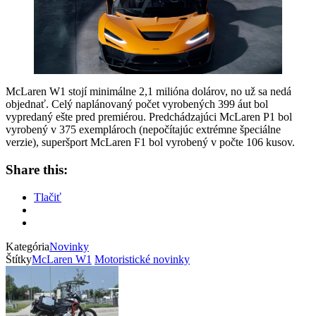
McLaren W1 stojí minimálne 2,1 milióna dolárov, no už sa nedá
objednať. Celý naplánovaný počet vyrobených 399 áut bol
vypredaný ešte pred premiérou. Predchádzajúci McLaren P1 bol
vyrobený v 375 exemplároch (nepočítajúc extrémne špeciálne
verzie), superšport McLaren F1 bol vyrobený v počte 106 kusov.
Share this:
Tlačiť
Kategória
Novinky
Štítky
McLaren W1
Motoristické novinky