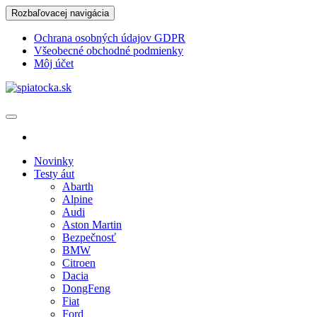
Skip
Rozbaľovacej navigácia
to
the
Ochrana osobných údajov GDPR
content
Všeobecné obchodné podmienky
Môj účet
spiatocka.sk
Najzaujímavejšie motoristické správy
Novinky
Testy áut
Abarth
Alpine
Audi
Aston Martin
Bezpečnosť
BMW
Citroen
Dacia
DongFeng
Fiat
Ford