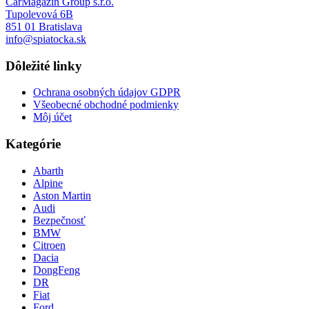
CarMagazin Group s.r.o.
Tupolevová 6B
851 01 Bratislava
info@spiatocka.sk
Dôležité linky
Ochrana osobných údajov GDPR
Všeobecné obchodné podmienky
Môj účet
Kategórie
Abarth
Alpine
Aston Martin
Audi
Bezpečnosť
BMW
Citroen
Dacia
DongFeng
DR
Fiat
Ford