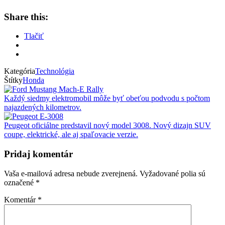
Share this:
Tlačiť
Kategória
Technológia
Štítky
Honda
Každý siedmy elektromobil môže byť obeťou podvodu s počtom
najazdených kilometrov.
Peugeot oficiálne predstavil nový model 3008. Nový dizajn SUV
coupe, elektrické, ale aj spaľovacie verzie.
Pridaj komentár
Vaša e-mailová adresa nebude zverejnená.
Vyžadované polia sú
označené
*
Komentár
*