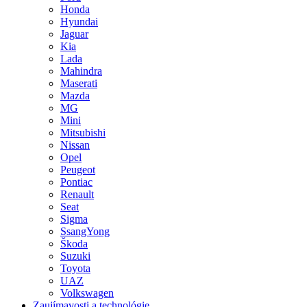
Honda
Hyundai
Jaguar
Kia
Lada
Mahindra
Maserati
Mazda
MG
Mini
Mitsubishi
Nissan
Opel
Peugeot
Pontiac
Renault
Seat
Sigma
SsangYong
Škoda
Suzuki
Toyota
UAZ
Volkswagen
Zaujímavosti a technológie