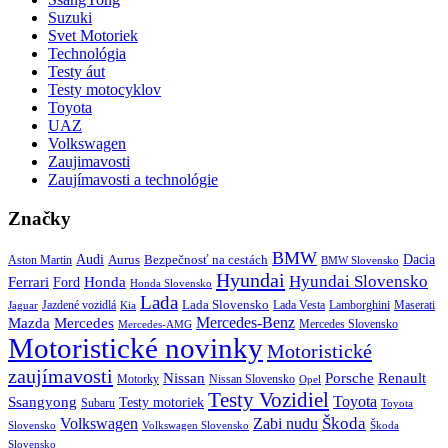
Suzuki
Svet Motoriek
Technológia
Testy áut
Testy motocyklov
Toyota
UAZ
Volkswagen
Zaujimavosti
Zaujímavosti a technológie
Značky
BMW
Audi
Bezpečnosť na cestách
Dacia
Aston Martin
Aurus
BMW Slovensko
Hyundai
Hyundai Slovensko
Honda
Ferrari
Ford
Honda Slovensko
Lada
Lada Slovensko
Jazdené vozidlá
Lada Vesta
Maserati
Kia
Lamborghini
Jaguar
Mercedes-Benz
Mazda
Mercedes
Mercedes Slovensko
Mercedes-AMG
Motoristické novinky
Motoristické
zaujímavosti
Porsche
Renault
Nissan
Motorky
Nissan Slovensko
Opel
Testy Vozidiel
Toyota
Ssangyong
Testy motoriek
Subaru
Toyota
Škoda
Volkswagen
Zabi nudu
Slovensko
Volkswagen Slovensko
Škoda
Slovensko