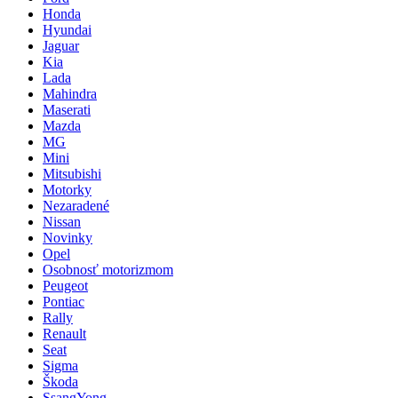
Honda
Hyundai
Jaguar
Kia
Lada
Mahindra
Maserati
Mazda
MG
Mini
Mitsubishi
Motorky
Nezaradené
Nissan
Novinky
Opel
Osobnosť motorizmom
Peugeot
Pontiac
Rally
Renault
Seat
Sigma
Škoda
SsangYong