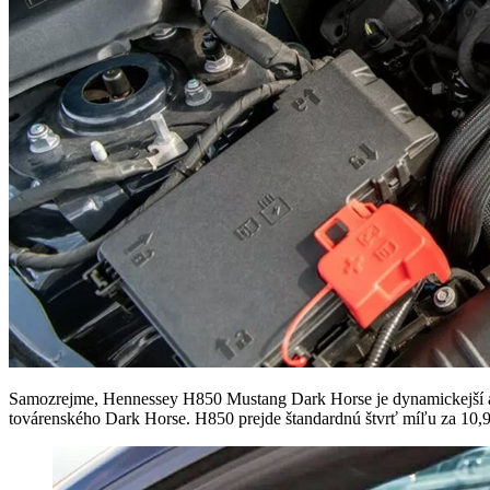
Samozrejme, Hennessey H850 Mustang Dark Horse je dynamickejší ak
továrenského Dark Horse. H850 prejde štandardnú štvrť míľu za 10,9