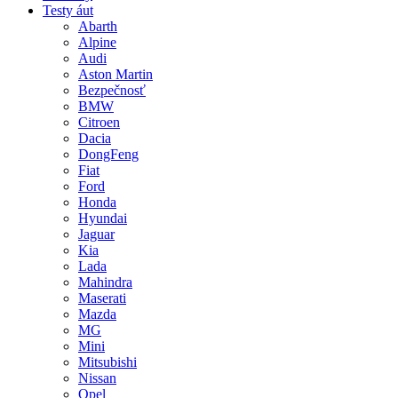
Testy áut
Abarth
Alpine
Audi
Aston Martin
Bezpečnosť
BMW
Citroen
Dacia
DongFeng
Fiat
Ford
Honda
Hyundai
Jaguar
Kia
Lada
Mahindra
Maserati
Mazda
MG
Mini
Mitsubishi
Nissan
Opel