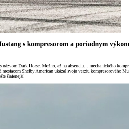
Mustang s kompresorom a poriadnym výkon
s názvom Dark Horse. Možno, až na absenciu… mechanického kompresor
ed mesiacom Shelby American ukázal svoju verziu kompresorového Must
te šialenejší.