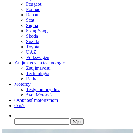
Peugeot
Pontiac
Renault
Seat
Sigma
SsangYong
Škoda
Suzuki
Toyota
UAZ
Volkswagen
Zaujímavosti a technológie
Zaujimavosti
Technológia
Rally
Motorky
Testy motocyklov
Svet Motoriek
Osobnosť motorizmom
O nás
Hľadať: