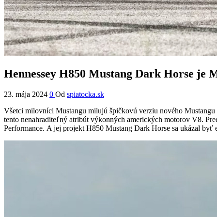
Hennessey H850 Mustang Dark Horse je 
23. mája 2024
0
Od
spiatocka.sk
Všetci milovníci Mustangu milujú špičkovú verziu nového Mustangu 
tento nenahraditeľný atribút výkonných amerických motorov V8. Pr
Performance. A jej projekt H850 Mustang Dark Horse sa ukázal byť eš