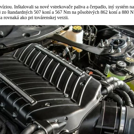
iou. Inštalovali sa nové vstrekovače paliva a čerpadlo, iný systém na
zo štandardných 507 koní a 567 Nm na pôsobivých 862 koní a 880 Nm
ovnaká ako pri továrenskej verzii.