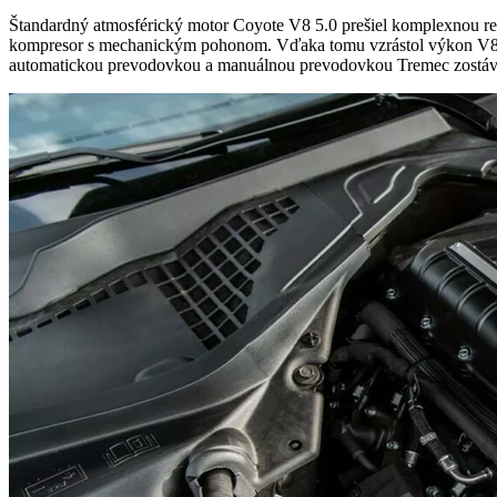
Štandardný atmosférický motor Coyote V8 5.0 prešiel komplexnou revíz
kompresor s mechanickým pohonom. Vďaka tomu vzrástol výkon V8 
automatickou prevodovkou a manuálnou prevodovkou Tremec zostáva r