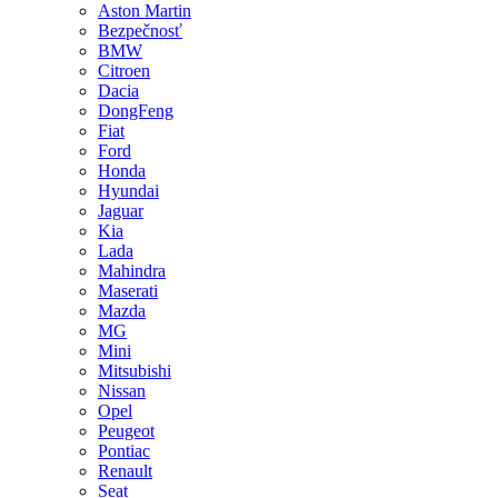
Aston Martin
Bezpečnosť
BMW
Citroen
Dacia
DongFeng
Fiat
Ford
Honda
Hyundai
Jaguar
Kia
Lada
Mahindra
Maserati
Mazda
MG
Mini
Mitsubishi
Nissan
Opel
Peugeot
Pontiac
Renault
Seat