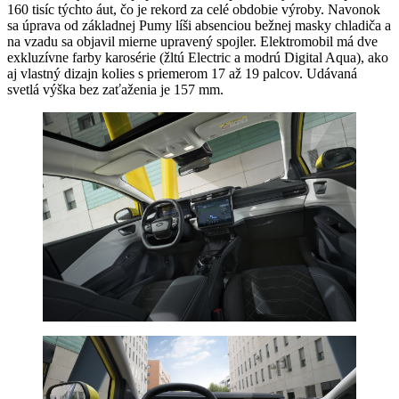
160 tisíc týchto áut, čo je rekord za celé obdobie výroby. Navonok
sa úprava od základnej Pumy líši absenciou bežnej masky chladiča a
na vzadu sa objavil mierne upravený spojler. Elektromobil má dve
exkluzívne farby karosérie (žltú Electric a modrú Digital Aqua), ako
aj vlastný dizajn kolies s priemerom 17 až 19 palcov. Udávaná
svetlá výška bez zaťaženia je 157 mm.