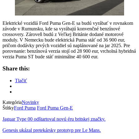
Elektrické vozidlá Ford Puma Gen-E sa budú vyrábať v rovnakom
závode v Rumunsku, kde sa vyrábajú konvenčné benzínové
crossovery. Zároveň budú z Veľkej Británie dodané motorové
moduly. V Nemecku bude elektrická Puma stáť od 36 900 eur,
pričom dodávky prvých vozidiel sú naplánované na jar 2025. Pre
porovnanie: benzínová verzia stojí od 28 900 eur, vrcholná hybridná
verzia Puma ST bude stáť minimálne 40 600 eur.
Share this:
Tlačiť
Kategória
Novinky
Štítky
Ford Puma
Ford Puma Gen-E
Jaguar Type 00 odštartoval novú éru britskej značky.
Genesis ukázal pretekársky prototyp pre Le Mans.