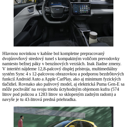
Hlavnou novinkou v kabíne bol kompletne prepracovaný
dvojúrovňový stredový tunel s kompaktným voličom prevodovky
namiesto bežnej páky v benzínových verziách. Inak žiadne zmeny.
V interiéri nájdeme 12,8-palcový displej prístroja, multimediálny
systém Sync 4 s 12-palcovou obrazovkou a podporou bezdrôtových
funkcií Android Auto a Apple CarPlay, ako aj minimum fyzických
tlačidiel. Rovnako ako palivový model, aj elektrická Puma Gen-E sa
môže pochváliť na svoju triedu úctyhodným objemom kufra (574
litrov pod policou a 1283 litrov so sklopeným zadným radom) a
navyše je tu 43-litrová predná priehradka.