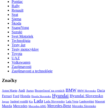
Pontiac
Rally
Renault
Seat
Sigma
Škoda
SsangYong
Suzuki
Svet Motoriek
Technológia
Testy áut
Testy motocyklov
Toyota
UAZ
Volkswagen
Zaujimavosti
Zaujímavosti a technológie
Značky
BMW
Audi
Bezpečnosť na cestách
Dacia
Aston Martin
Aurus
BMW Slovensko
Hyundai
Hyundai Slovensko
Honda
Ferrari
Ford
Honda Slovensko
Lada
Lada Slovensko
Jazdené vozidlá
Lada Vesta
Maserati
Kia
Lamborghini
Jaguar
Mercedes-Benz
Mazda
Mercedes
Mercedes Slovensko
Mercedes-AMG