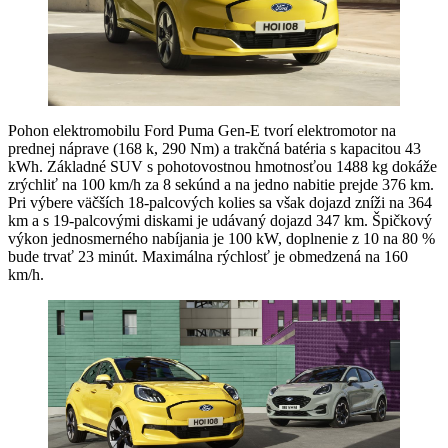
Pohon elektromobilu Ford Puma Gen-E tvorí elektromotor na
prednej náprave (168 k, 290 Nm) a trakčná batéria s kapacitou 43
kWh. Základné SUV s pohotovostnou hmotnosťou 1488 kg dokáže
zrýchliť na 100 km/h za 8 sekúnd a na jedno nabitie prejde 376 km.
Pri výbere väčších 18-palcových kolies sa však dojazd zníži na 364
km a s 19-palcovými diskami je udávaný dojazd 347 km. Špičkový
výkon jednosmerného nabíjania je 100 kW, doplnenie z 10 na 80 %
bude trvať 23 minút. Maximálna rýchlosť je obmedzená na 160
km/h.