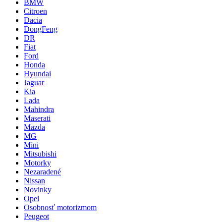
BMW
Citroen
Dacia
DongFeng
DR
Fiat
Ford
Honda
Hyundai
Jaguar
Kia
Lada
Mahindra
Maserati
Mazda
MG
Mini
Mitsubishi
Motorky
Nezaradené
Nissan
Novinky
Opel
Osobnosť motorizmom
Peugeot