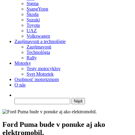
Sigma
SsangYong
Škoda
Suzuki
Toyota
UAZ
Volkswagen
Zaujímavosti a technológie
Zaujimavosti
Technológia
Rally
Motorky
Testy motocyklov
Svet Motoriek
Osobnosť motorizmom
O nás
Hľadať:
Ford Puma bude v ponuke aj ako
elektromobil.