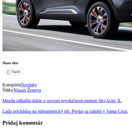
Share this:
Tlačiť
Kategória
Novinky
Štítky
Nissan
Ženeva
Mazda odhalila údaje o novom revolučnom motore SkyActiv X.
Lada prichádza na juhoamerický trh. Predaj sa zahájil v Santa Cruz.
Pridaj komentár