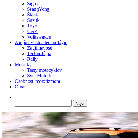
Sigma
SsangYong
Škoda
Suzuki
Toyota
UAZ
Volkswagen
Zaujímavosti a technológie
Zaujimavosti
Technológia
Rally
Motorky
Testy motocyklov
Svet Motoriek
Osobnosť motorizmom
O nás
Hľadať: