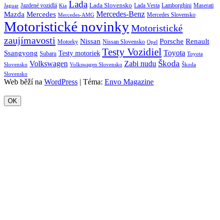
Lada
Lada Slovensko
Jazdené vozidlá
Lada Vesta
Maserati
Kia
Lamborghini
Jaguar
Mercedes-Benz
Mazda
Mercedes
Mercedes Slovensko
Mercedes-AMG
Motoristické novinky
Motoristické
zaujímavosti
Porsche
Renault
Nissan
Motorky
Nissan Slovensko
Opel
Testy Vozidiel
Toyota
Ssangyong
Testy motoriek
Subaru
Toyota
Škoda
Volkswagen
Zabi nudu
Slovensko
Volkswagen Slovensko
Škoda
Slovensko
Web běží na
WordPress
|
Téma:
Envo Magazine
OK