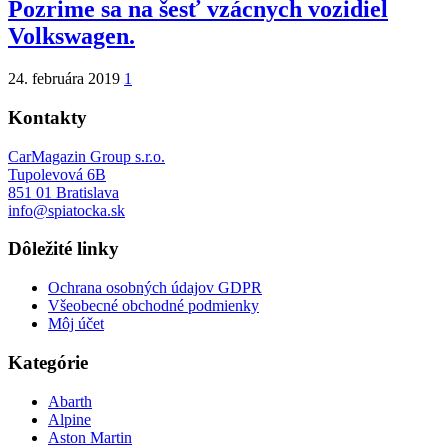
Pozrime sa na šesť vzácnych vozidiel
Volkswagen.
24. februára 2019
1
Kontakty
CarMagazin Group s.r.o.
Tupolevová 6B
851 01 Bratislava
info@spiatocka.sk
Dôležité linky
Ochrana osobných údajov GDPR
Všeobecné obchodné podmienky
Môj účet
Kategórie
Abarth
Alpine
Aston Martin