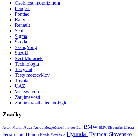
Osobnosť motorizmom
Peugeot
Pontiac
Rally
Renault
Seat
Sigma
Škoda
SsangYong
Suzuki
Svet Motoriek
Technológia
Testy áut
Testy motocyklov
Toyota
UAZ
Volkswagen
Zaujimavosti
Zaujímavosti a technológie
Značky
BMW
Audi
Bezpečnosť na cestách
Dacia
Aston Martin
Aurus
BMW Slovensko
Hyundai
Hyundai Slovensko
Honda
Ferrari
Ford
Honda Slovensko