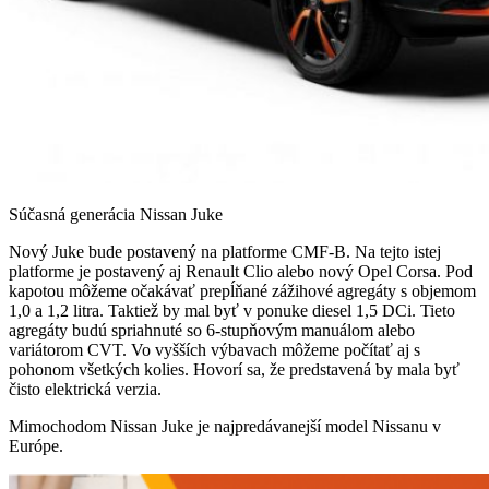
Súčasná generácia Nissan Juke
Nový Juke bude postavený na platforme CMF-B. Na tejto istej
platforme je postavený aj Renault Clio alebo nový Opel Corsa. Pod
kapotou môžeme očakávať prepĺňané zážihové agregáty s objemom
1,0 a 1,2 litra. Taktiež by mal byť v ponuke diesel 1,5 DCi. Tieto
agregáty budú spriahnuté so 6-stupňovým manuálom alebo
variátorom CVT. Vo vyšších výbavach môžeme počítať aj s
pohonom všetkých kolies. Hovorí sa, že predstavená by mala byť
čisto elektrická verzia.
Mimochodom Nissan Juke je najpredávanejší model Nissanu v
Európe.