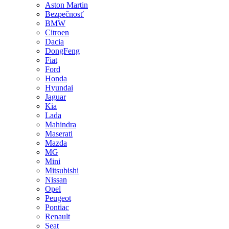
Aston Martin
Bezpečnosť
BMW
Citroen
Dacia
DongFeng
Fiat
Ford
Honda
Hyundai
Jaguar
Kia
Lada
Mahindra
Maserati
Mazda
MG
Mini
Mitsubishi
Nissan
Opel
Peugeot
Pontiac
Renault
Seat