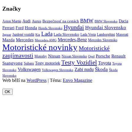
Značky
BMW
Audi
Bezpečnosť na cestách
Dacia
Aston Martin
Aurus
BMW Slovensko
Hyundai
Hyundai Slovensko
Honda
Ferrari
Ford
Honda Slovensko
Lada
Lada Slovensko
Jazdené vozidlá
Lada Vesta
Maserati
Kia
Lamborghini
Jaguar
Mercedes-Benz
Mazda
Mercedes
Mercedes Slovensko
Mercedes-AMG
Motoristické novinky
Motoristické
zaujímavosti
Porsche
Renault
Nissan
Motorky
Nissan Slovensko
Opel
Testy Vozidiel
Toyota
Ssangyong
Testy motoriek
Subaru
Toyota
Škoda
Volkswagen
Zabi nudu
Slovensko
Volkswagen Slovensko
Škoda
Slovensko
Web běží na
WordPress
|
Téma:
Envo Magazine
OK