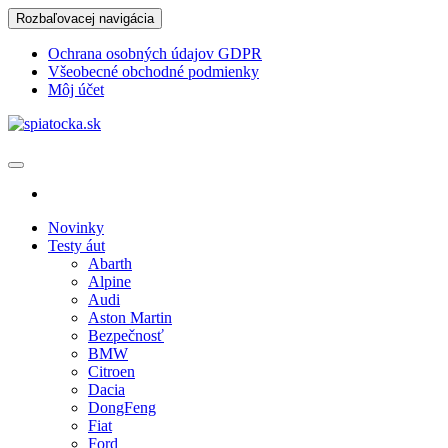
Skip
Rozbaľovacej navigácia
to
the
Ochrana osobných údajov GDPR
content
Všeobecné obchodné podmienky
Môj účet
spiatocka.sk
Najzaujímavejšie motoristické správy
Novinky
Testy áut
Abarth
Alpine
Audi
Aston Martin
Bezpečnosť
BMW
Citroen
Dacia
DongFeng
Fiat
Ford