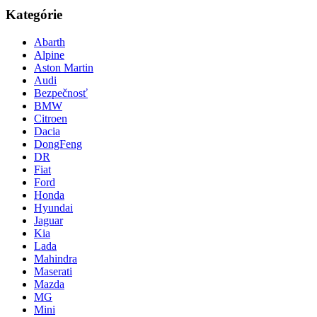
Kategórie
Abarth
Alpine
Aston Martin
Audi
Bezpečnosť
BMW
Citroen
Dacia
DongFeng
DR
Fiat
Ford
Honda
Hyundai
Jaguar
Kia
Lada
Mahindra
Maserati
Mazda
MG
Mini