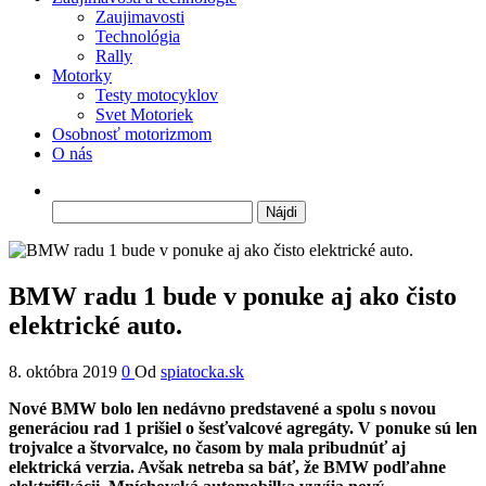
Zaujimavosti
Technológia
Rally
Motorky
Testy motocyklov
Svet Motoriek
Osobnosť motorizmom
O nás
Hľadať:
BMW radu 1 bude v ponuke aj ako čisto
elektrické auto.
8. októbra 2019
0
Od
spiatocka.sk
Nové BMW bolo len nedávno predstavené a spolu s novou
generáciou rad 1 prišiel o šesťvalcové agregáty. V ponuke sú len
trojvalce a štvorvalce, no časom by mala pribudnúť aj
elektrická verzia. Avšak netreba sa báť, že BMW podľahne