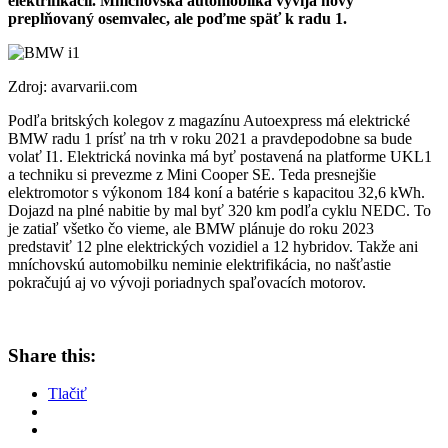
elektrifikácii. Mníchovská automobilka vyvíja nový
preplňovaný osemvalec, ale poďme späť k radu 1.
Zdroj: avarvarii.com
Podľa britských kolegov z magazínu Autoexpress má elektrické
BMW radu 1 prísť na trh v roku 2021 a pravdepodobne sa bude
volať I1. Elektrická novinka má byť postavená na platforme UKL1
a techniku si prevezme z Mini Cooper SE. Teda presnejšie
elektromotor s výkonom 184 koní a batérie s kapacitou 32,6 kWh.
Dojazd na plné nabitie by mal byť 320 km podľa cyklu NEDC. To
je zatiaľ všetko čo vieme, ale BMW plánuje do roku 2023
predstaviť 12 plne elektrických vozidiel a 12 hybridov. Takže ani
mníchovskú automobilku neminie elektrifikácia, no našťastie
pokračujú aj vo vývoji poriadnych spaľovacích motorov.
Share this:
Tlačiť