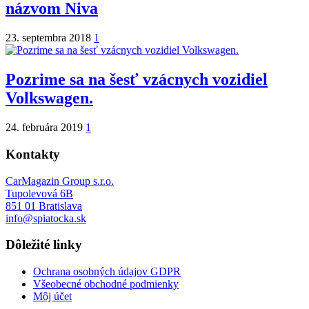
názvom Niva
23. septembra 2018
1
Pozrime sa na šesť vzácnych vozidiel
Volkswagen.
24. februára 2019
1
Kontakty
CarMagazin Group s.r.o.
Tupolevová 6B
851 01 Bratislava
info@spiatocka.sk
Dôležité linky
Ochrana osobných údajov GDPR
Všeobecné obchodné podmienky
Môj účet