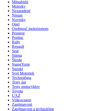
Mitsubishi
Motorky
Nezaradené
Nissan
Novinky
Opel
Osobnosť motorizmom
Peugeot
Pontiac
Rally
Renault
Seat
Sigma
Škoda
SsangYong
Suzuki
Svet Motoriek
Technológia
Testy áut
Testy motocyklov
Toyota
UAZ
Volkswagen
Zaujimavosti
Zaujímavosti a technológie