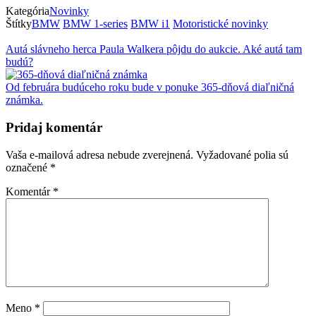
Kategória
Novinky
Štítky
BMW
BMW 1-series
BMW i1
Motoristické novinky
Autá slávneho herca Paula Walkera pôjdu do aukcie. Aké autá tam
budú?
Od februára budúceho roku bude v ponuke 365-dňová diaľničná
známka.
Pridaj komentár
Vaša e-mailová adresa nebude zverejnená.
Vyžadované polia sú
označené
*
Komentár
*
Meno
*