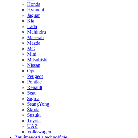
Honda
Hyundai
Jaguar
Kia
Lada
Mahindra
Maserati
Mazda
MG
Mini
Mitsubishi
Nissan
Opel
Peugeot
Pontiac
Renault
Seat
Sigma
SsangYong
Škoda
Suzuki
Toyota
UAZ
Volkswagen
Zaujímavosti a technológie