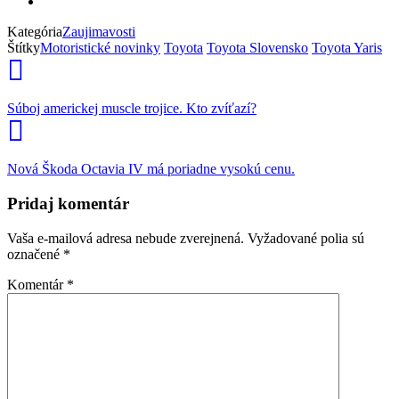
Kategória
Zaujimavosti
Štítky
Motoristické novinky
Toyota
Toyota Slovensko
Toyota Yaris
Súboj americkej muscle trojice. Kto zvíťazí?
Nová Škoda Octavia IV má poriadne vysokú cenu.
Pridaj komentár
Vaša e-mailová adresa nebude zverejnená.
Vyžadované polia sú
označené
*
Komentár
*