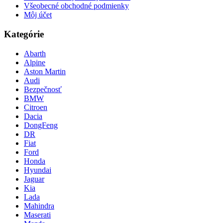
Všeobecné obchodné podmienky
Môj účet
Kategórie
Abarth
Alpine
Aston Martin
Audi
Bezpečnosť
BMW
Citroen
Dacia
DongFeng
DR
Fiat
Ford
Honda
Hyundai
Jaguar
Kia
Lada
Mahindra
Maserati