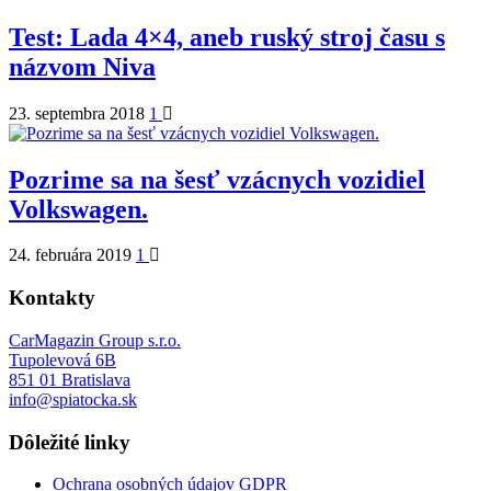
Test: Lada 4×4, aneb ruský stroj času s
názvom Niva
23. septembra 2018
1
Pozrime sa na šesť vzácnych vozidiel
Volkswagen.
24. februára 2019
1
Kontakty
CarMagazin Group s.r.o.
Tupolevová 6B
851 01 Bratislava
info@spiatocka.sk
Dôležité linky
Ochrana osobných údajov GDPR