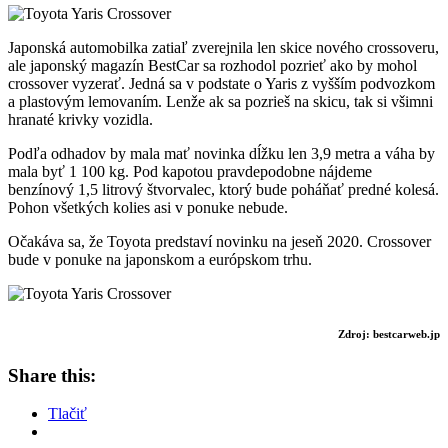
Japonská automobilka zatiaľ zverejnila len skice nového crossoveru,
ale japonský magazín BestCar sa rozhodol pozrieť ako by mohol
crossover vyzerať. Jedná sa v podstate o Yaris z vyšším podvozkom
a plastovým lemovaním. Lenže ak sa pozrieš na skicu, tak si všimni
hranaté krivky vozidla.
Podľa odhadov by mala mať novinka dĺžku len 3,9 metra a váha by
mala byť 1 100 kg. Pod kapotou pravdepodobne nájdeme
benzínový 1,5 litrový štvorvalec, ktorý bude poháňať predné kolesá.
Pohon všetkých kolies asi v ponuke nebude.
Očakáva sa, že Toyota predstaví novinku na jeseň 2020. Crossover
bude v ponuke na japonskom a európskom trhu.
Zdroj: bestcarweb.jp
Share this:
Tlačiť