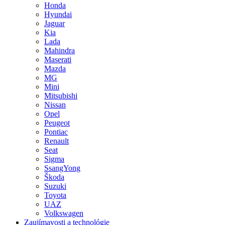
Honda
Hyundai
Jaguar
Kia
Lada
Mahindra
Maserati
Mazda
MG
Mini
Mitsubishi
Nissan
Opel
Peugeot
Pontiac
Renault
Seat
Sigma
SsangYong
Škoda
Suzuki
Toyota
UAZ
Volkswagen
Zaujímavosti a technológie