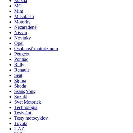
Mazda
MG
Mini
Mitsubishi
Motorky
Nezaradené
Nissan
Novinky
Opel
Osobnosť motorizmom
Peugeot
Pontiac
Rally
Renault
Seat
Sigma
Škoda
SsangYong
Suzuki
Svet Motoriek
Technológia
Testy áut
Testy motocyklov
Toyota
UAZ